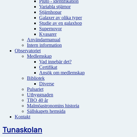
Pluto - identifikation
Variabla stjärnor
Stjärnhopar
Galaxer av olika typer
Studie av en galaxhop
Supernovor
Kvasarer
Användarmanual
Intern information
Observatoriet
Medlemskap
Vad innebär det?
Certifikat
Ansök om medlemskap
Bibliotek
Diverse
Pulsariet
Utbyggnaden
TBO 40 år
Malmöastronomins historia
Sällskapets hemsida
Kontakt
Tunaskolan