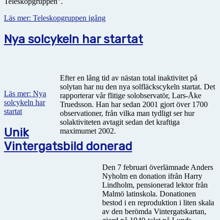
Teleskopgruppen".
Läs mer: Teleskopgruppen igång
Nya solcykeln har startat
Efter en lång tid av nästan total inaktivitet på
solytan har nu den nya solfläckscykeln startat. Det
Läs mer: Nya
rapporterar vår flitige solobservatör, Lars-Åke
solcykeln har
Truedsson. Han har sedan 2001 gjort över 1700
startat
observationer, från vilka man tydligt ser hur
solaktiviteten avtagit sedan det kraftiga
Unik
maximumet 2002.
Vintergatsbild donerad
Den 7 februari överlämnade Anders
Nyholm en donation ifrån Harry
Lindholm, pensionerad lektor från
Malmö latinskola. Donationen
bestod i en reproduktion i liten skala
av den berömda Vintergatskartan,