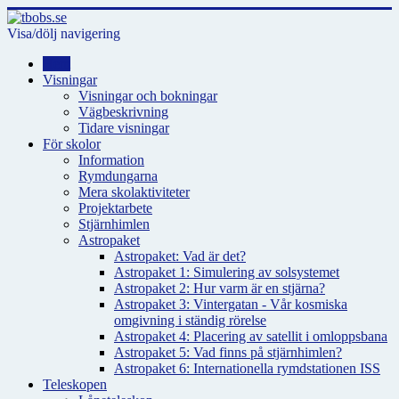
Visa/dölj navigering
Hem
Visningar
Visningar och bokningar
Vägbeskrivning
Tidare visningar
För skolor
Information
Rymdungarna
Mera skolaktiviteter
Projektarbete
Stjärnhimlen
Astropaket
Astropaket: Vad är det?
Astropaket 1: Simulering av solsystemet
Astropaket 2: Hur varm är en stjärna?
Astropaket 3: Vintergatan - Vår kosmiska
omgivning i ständig rörelse
Astropaket 4: Placering av satellit i omloppsbana
Astropaket 5: Vad finns på stjärnhimlen?
Astropaket 6: Internationella rymdstationen ISS
Teleskopen