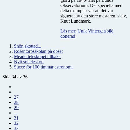
gjord på 1940-talet på Lunds
Observatorium. Det speciella med
detta examplar var att det var
signerat av den store mästaren, själv,
Knut Lundmark.
Läs mer: Unik Vintergatsbild
donerad
Snön skottad...
Rosentorpsskolan på obset
Meade-teleskopet tillbaka
Nytt solteleskop
Succé för 100 timmar astronomi
Sida 34 av 36
27
28
29
...
31
32
33