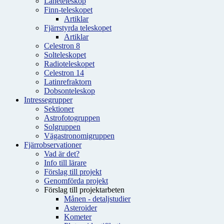
Låneteleskop
Finn-teleskopet
Artiklar
Fjärrstyrda teleskopet
Artiklar
Celestron 8
Solteleskopet
Radioteleskopet
Celestron 14
Latinrefraktorn
Dobsonteleskop
Intressegrupper
Sektioner
Astrofotogruppen
Solgruppen
Vägastronomigruppen
Fjärrobservationer
Vad är det?
Info till lärare
Förslag till projekt
Genomförda projekt
Förslag till projektarbeten
Månen - detaljstudier
Asteroider
Kometer