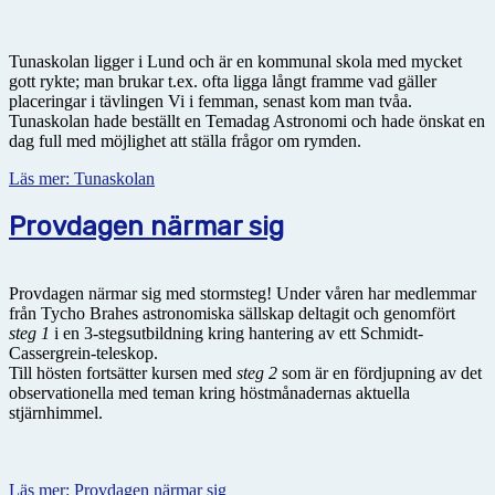
Tunaskolan ligger i Lund och är en kommunal skola med mycket
gott rykte; man brukar t.ex. ofta ligga långt framme vad gäller
placeringar i tävlingen Vi i femman, senast kom man tvåa.
Tunaskolan hade beställt en Temadag Astronomi och hade önskat en
dag full med möjlighet att ställa frågor om rymden.
Läs mer: Tunaskolan
Provdagen närmar sig
Provdagen närmar sig med stormsteg! Under våren har medlemmar
från Tycho Brahes astronomiska sällskap deltagit och genomfört
steg 1
i en 3-stegsutbildning kring hantering av ett Schmidt-
Cassergrein-teleskop.
Till hösten fortsätter kursen med
steg 2
som är en fördjupning av det
observationella med teman kring höstmånadernas aktuella
stjärnhimmel.
Läs mer: Provdagen närmar sig