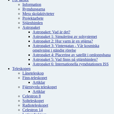
Information
Rymdungarna
Mera skolaktiviteter
Projektarbete
Stjärnhimlen
Astropaket
Astropaket: Vad är det?
Astropaket 1: Simulering av solsystemet
Astropaket 2: Hur varm är en stjärna?
Astropaket 3: Vintergatan - Vår kosmiska
omgivning i ständig rörelse
Astropaket 4: Placering av satellit i omloppsbana
Astropaket 5: Vad finns på stjärnhimlen?
Astropaket 6: Internationella rymdstationen ISS
Teleskopen
Låneteleskop
Finn-teleskopet
Artiklar
Fjärrstyrda teleskopet
Artiklar
Celestron 8
Solteleskopet
Radioteleskopet
Celestron 14