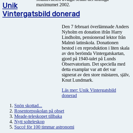
Unik
maximumet 2002.
Vintergatsbild donerad
Den 7 februari överlämnade Anders
Nyholm en donation ifrån Harry
Lindholm, pensionerad lektor från
Malmö latinskola. Donationen
bestod i en reproduktion i liten skala
av den berömda Vintergatskartan,
gjord på 1940-talet på Lunds
Observatorium. Det speciella med
detta examplar var att det var
signerat av den store mästaren, själv,
Knut Lundmark.
Läs mer: Unik Vintergatsbild
donerad
Snön skottad...
Rosentorpsskolan på obset
Meade-teleskopet tillbaka
Nytt solteleskop
Succé för 100 timmar astronomi