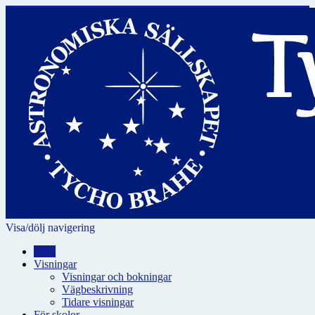
Visa/dölj navigering
Hem
Visningar
Visningar och bokningar
Vägbeskrivning
Tidare visningar
För skolor