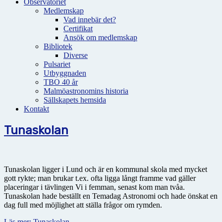
Observatoriet
Medlemskap
Vad innebär det?
Certifikat
Ansök om medlemskap
Bibliotek
Diverse
Pulsariet
Utbyggnaden
TBO 40 år
Malmöastronomins historia
Sällskapets hemsida
Kontakt
Tunaskolan
Tunaskolan ligger i Lund och är en kommunal skola med mycket
gott rykte; man brukar t.ex. ofta ligga långt framme vad gäller
placeringar i tävlingen Vi i femman, senast kom man tvåa.
Tunaskolan hade beställt en Temadag Astronomi och hade önskat en
dag full med möjlighet att ställa frågor om rymden.
Läs mer: Tunaskolan