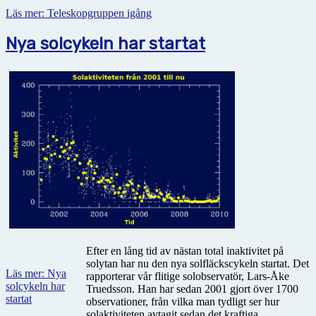
Läs mer: Teleskopgruppen igång
Nya solcykeln har startat
Efter en lång tid av nästan total inaktivitet på
solytan har nu den nya solfläckscykeln startat. Det
Läs mer: Nya
rapporterar vår flitige solobservatör, Lars-Åke
solcykeln har
Truedsson. Han har sedan 2001 gjort över 1700
startat
observationer, från vilka man tydligt ser hur
solaktiviteten avtagit sedan det kraftiga