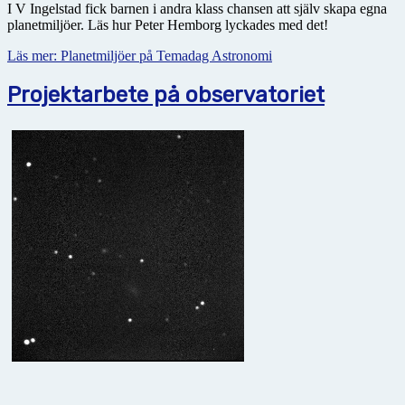
I V Ingelstad fick barnen i andra klass chansen att själv skapa egna
planetmiljöer. Läs hur Peter Hemborg lyckades med det!
Läs mer: Planetmiljöer på Temadag Astronomi
Projektarbete på observatoriet