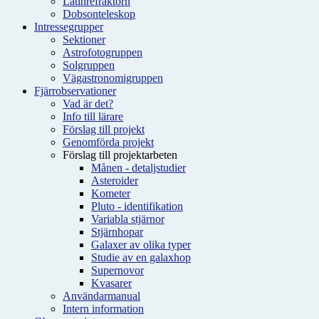
Latinrefraktorn
Dobsonteleskop
Intressegrupper
Sektioner
Astrofotogruppen
Solgruppen
Vägastronomigruppen
Fjärrobservationer
Vad är det?
Info till lärare
Förslag till projekt
Genomförda projekt
Förslag till projektarbeten
Månen - detaljstudier
Asteroider
Kometer
Pluto - identifikation
Variabla stjärnor
Stjärnhopar
Galaxer av olika typer
Studie av en galaxhop
Supernovor
Kvasarer
Användarmanual
Intern information