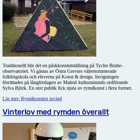
Traditionellt blir det en påskkonstutställning på Tycho Brahe-
observatoriet. Vi gästas av Östra Grevies välrenommerade
folkhögskola och eleverna på Konst & design. Invigningen
förrättades på långfredagen av Malmö kulturnämnds ordförande
Sylva Björk. En stor publik fick njuta av rymdkonst i flera former.
Läs mer: Rymdkonsten invigd
Vinterlov med rymden överallt