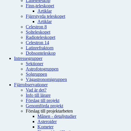
Låneteleskop
Finn-teleskopet
Artiklar
Fjärrstyrda teleskopet
Artiklar
Celestron 8
Solteleskopet
Radioteleskopet
Celestron 14
Latinrefraktorn
Dobsonteleskop
Intressegrupper
Sektioner
Astrofotogruppen
Solgruppen
Vägastronomigruppen
Fjärrobservationer
Vad är det?
Info till lärare
Förslag till projekt
Genomförda projekt
Förslag till projektarbeten
Månen - detaljstudier
Asteroider
Kometer