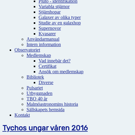
Pluto - identifikation
Variabla stjärnor
Stjärnhopar
Galaxer av olika typer
Studie av en galaxhop
Supernovor
Kvasarer
Användarmanual
Intern information
Observatoriet
Medlemskap
Vad innebär det?
Certifikat
Ansök om medlemskap
Bibliotek
Diverse
Pulsariet
Utbyggnaden
TBO 40 år
Malmöastronomins historia
Sällskapets hemsida
Kontakt
Tychos ungar våren 2016