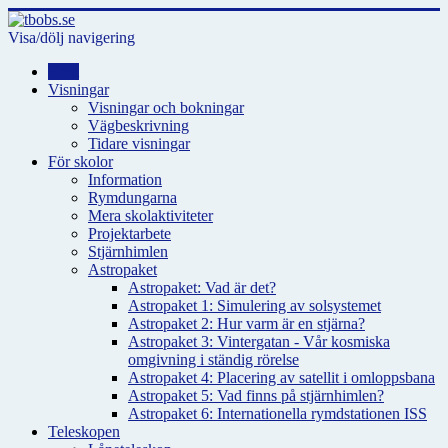
Visa/dölj navigering
Hem
Visningar
Visningar och bokningar
Vägbeskrivning
Tidare visningar
För skolor
Information
Rymdungarna
Mera skolaktiviteter
Projektarbete
Stjärnhimlen
Astropaket
Astropaket: Vad är det?
Astropaket 1: Simulering av solsystemet
Astropaket 2: Hur varm är en stjärna?
Astropaket 3: Vintergatan - Vår kosmiska
omgivning i ständig rörelse
Astropaket 4: Placering av satellit i omloppsbana
Astropaket 5: Vad finns på stjärnhimlen?
Astropaket 6: Internationella rymdstationen ISS
Teleskopen