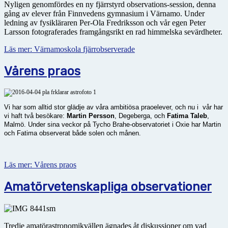
Nyligen genomfördes en ny fjärrstyrd observations-session, denna
gång av elever från Finnvedens gymnasium i Värnamo. Under
ledning av fysikläraren Per-Ola Fredriksson och vår egen Peter
Larsson fotograferades framgångsrikt en rad himmelska sevärdheter.
Läs mer: Värnamoskola fjärrobserverade
Vårens praos
Vi har som alltid stor glädje av våra ambitiösa praoelever, och nu i vår har
vi haft två besökare:
Martin Persson
, Degeberga, och
Fatima Taleb
,
Malmö.
Under sina veckor på Tycho Brahe-observatoriet i Oxie har Martin
och Fatima observerat både solen och månen.
Läs mer: Vårens praos
Amatörvetenskapliga observationer
Tredje amatörastronomikvällen ägnades åt diskussioner om vad