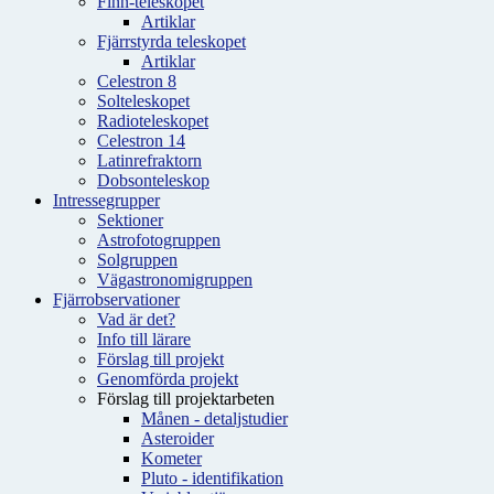
Finn-teleskopet
Artiklar
Fjärrstyrda teleskopet
Artiklar
Celestron 8
Solteleskopet
Radioteleskopet
Celestron 14
Latinrefraktorn
Dobsonteleskop
Intressegrupper
Sektioner
Astrofotogruppen
Solgruppen
Vägastronomigruppen
Fjärrobservationer
Vad är det?
Info till lärare
Förslag till projekt
Genomförda projekt
Förslag till projektarbeten
Månen - detaljstudier
Asteroider
Kometer
Pluto - identifikation