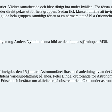
et. Vädret samarbetade och blev riktigt bra under kvällen. För första
der direkt pekas ut för hela gruppen. Sedan fick klassen tillfälle att inv
t guida hela gruppen samtidigt för att ta en närmare titt på bl a Orion
 Nyligen tog Anders Nyholm denna bild av den öppna stjärnhopen M38.
 invigdes den 15 januari. Astronomiåret firas med anledning av att det å
åtidens världsuppfattning på ända. Peter Linde, ordförande för Astrono
ritsch och berättar om aktiviteter på observatoriet i Oxie under astron