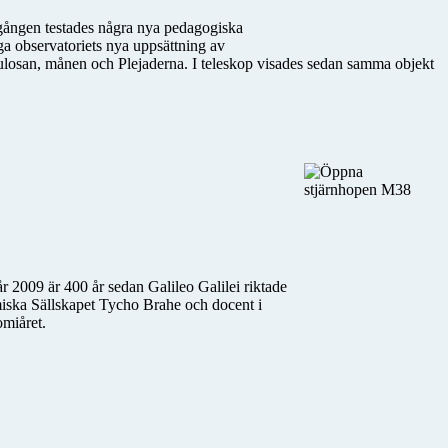
 gången testades några nya pedagogiska
iga observatoriets nya uppsättning av
nebulosan, månen och Plejaderna. I teleskop visades sedan samma objekt
r 2009 är 400 år sedan Galileo Galilei riktade
miska Sällskapet Tycho Brahe och docent i
omiåret.