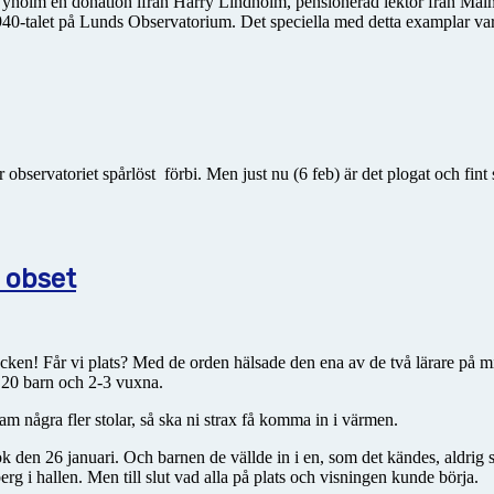
holm en donation ifrån Harry Lindholm, pensionerad lektor från Malmö 
40-talet på Lunds Observatorium. Det speciella med detta examplar var 
r observatoriet spårlöst
förbi. Men just nu (6 feb) är det plogat och fin
 obset
ken! Får vi plats? Med de orden hälsade den ena av de två lärare på mi
 20 barn och 2-3 vuxna.
fram några fler stolar, så ska ni strax få komma in i värmen.
k den 26 januari. Och barnen de vällde in i en, som det kändes, aldrig 
 i hallen. Men till slut vad alla på plats och visningen kunde börja.