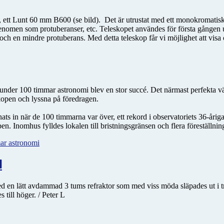
op, ett Lunt 60 mm B600 (se bild). Det är utrustat med ett monokromatisk
fenomen som protuberanser, etc. Teleskopet användes för första gången
rer och en mindre protuberans. Med detta teleskop får vi möjlighet att vis
under 100 timmar astronomi blev en stor succé. Det närmast perfekta väd
skopen och lyssna på föredragen.
ts in när de 100 timmarna var över, ett rekord i observatoriets 36-årig
pen. Inomhus fylldes lokalen till bristningsgränsen och flera föreställnin
ar astronomi
l
ed en lätt avdammad 3 tums refraktor som med viss möda släpades ut i t
till höger. / Peter L