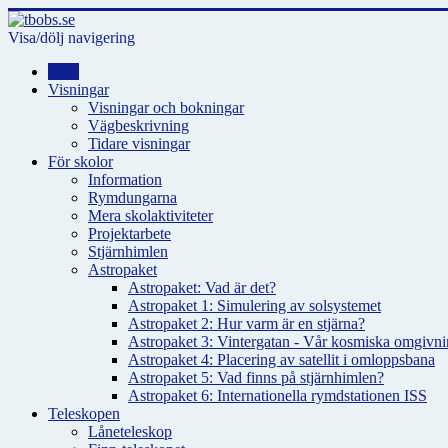
Visa/dölj navigering
Hem
Visningar
Visningar och bokningar
Vägbeskrivning
Tidare visningar
För skolor
Information
Rymdungarna
Mera skolaktiviteter
Projektarbete
Stjärnhimlen
Astropaket
Astropaket: Vad är det?
Astropaket 1: Simulering av solsystemet
Astropaket 2: Hur varm är en stjärna?
Astropaket 3: Vintergatan - Vår kosmiska omgivnin
Astropaket 4: Placering av satellit i omloppsbana
Astropaket 5: Vad finns på stjärnhimlen?
Astropaket 6: Internationella rymdstationen ISS
Teleskopen
Låneteleskop