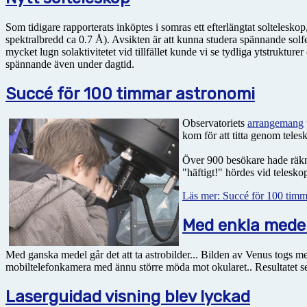
Som tidigare rapporterats inköptes i somras ett efterlängtat soltelesk
spektralbredd ca 0.7 Å). Avsikten är att kunna studera spännande sol
mycket lugn solaktivitetet vid tillfället kunde vi se tydliga ytstruktu
spännande även under dagtid.
Succé för 100 timmar astronomi
Observatoriets
arrangemang
kom för att titta genom tele
Över 900 besökare hade räkna
"häftigt!" hördes vid telesko
Läs mer: Succé för 100 timm
Med enkla mede
Med ganska medel går det att ta astrobilder... Bilden av Venus togs m
mobiltelefonkamera med ännu större möda mot okularet.. Resultatet ses 
Laserguidad visning blev lyckad