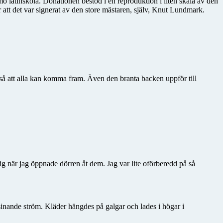
latinskola. Donationen bestod i en reproduktion i liten skala av den
att det var signerat av den store mästaren, själv, Knut Lundmark.
t så att alla kan komma fram. Även den branta backen uppför till
g när jag öppnade dörren åt dem. Jag var lite oförberedd på så
sinande ström. Kläder hängdes på galgar och lades i högar i