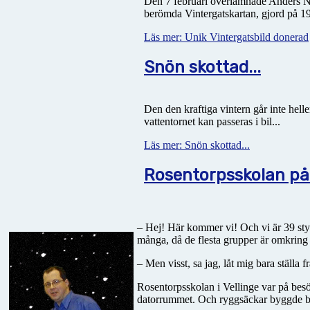
Den 7 februari överlämnade Anders Ny
berömda Vintergatskartan, gjord på 19
Läs mer: Unik Vintergatsbild donerad
Snön skottad...
Den den kraftiga vintern går inte helle
vattentornet kan passeras i bil...
Läs mer: Snön skottad...
Rosentorpsskolan på
– Hej! Här kommer vi! Och vi är 39 styc
många, då de flesta grupper är omkring
– Men visst, sa jag, låt mig bara ställa 
Rosentorpsskolan i Vellinge var på besö
datorrummet. Och ryggsäckar byggde berg