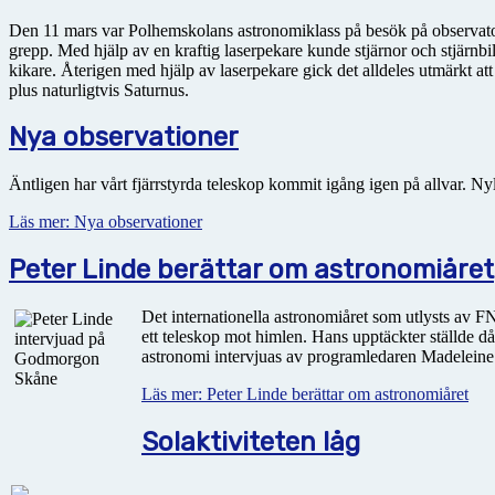
Den 11 mars var Polhemskolans astronomiklass på besök på observatori
grepp. Med hjälp av en kraftig laserpekare kunde stjärnor och stjärnbil
kikare. Återigen med hjälp av laserpekare gick det alldeles utmärkt at
plus naturligtvis Saturnus.
Nya observationer
Äntligen har vårt fjärrstyrda teleskop kommit igång igen på allvar.
Läs mer: Nya observationer
Peter Linde berättar om astronomiåret
Det internationella astronomiåret som utlysts av FN
ett teleskop mot himlen. Hans upptäckter ställde d
astronomi intervjuas av programledaren Madeleine F
Läs mer: Peter Linde berättar om astronomiåret
Solaktiviteten låg