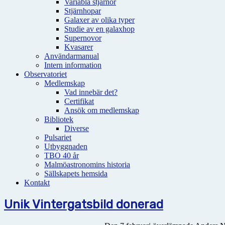
Variabla stjärnor
Stjärnhopar
Galaxer av olika typer
Studie av en galaxhop
Supernovor
Kvasarer
Användarmanual
Intern information
Observatoriet
Medlemskap
Vad innebär det?
Certifikat
Ansök om medlemskap
Bibliotek
Diverse
Pulsariet
Utbyggnaden
TBO 40 år
Malmöastronomins historia
Sällskapets hemsida
Kontakt
Unik Vintergatsbild donerad