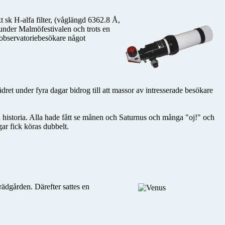
t sk H-alfa filter, (våglängd 6362.8 Å,
 under Malmöfestivalen och trots en
a observatoriebesökare något
ret under fyra dagar bidrog till att massor av intresserade besökare
a historia. Alla hade fått se månen och Saturnus och många "oj!" och
gar fick köras dubbelt.
rädgården. Därefter sattes en