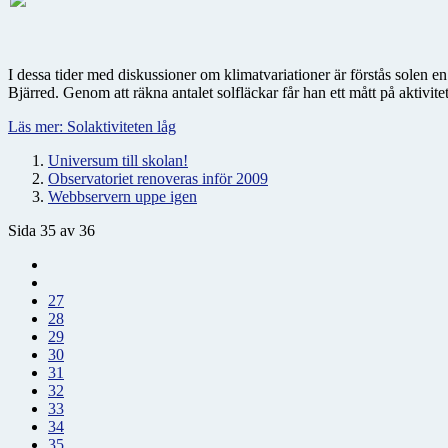
I dessa tider med diskussioner om klimatvariationer är förstås solen 
Bjärred. Genom att räkna antalet solfläckar får han ett mått på aktivite
Läs mer: Solaktiviteten låg
Universum till skolan!
Observatoriet renoveras inför 2009
Webbservern uppe igen
Sida 35 av 36
27
28
29
30
31
32
33
34
35