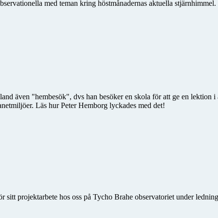
bservationella med teman kring höstmånadernas aktuella stjärnhimmel.
land även "hembesök", dvs han besöker en skola för att ge en lektion i a
planetmiljöer. Läs hur Peter Hemborg lyckades med det!
r sitt projektarbete hos oss på Tycho Brahe observatoriet under ledni