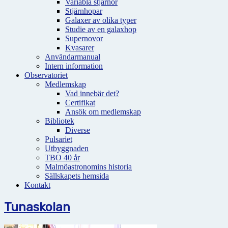
Variabla stjärnor
Stjärnhopar
Galaxer av olika typer
Studie av en galaxhop
Supernovor
Kvasarer
Användarmanual
Intern information
Observatoriet
Medlemskap
Vad innebär det?
Certifikat
Ansök om medlemskap
Bibliotek
Diverse
Pulsariet
Utbyggnaden
TBO 40 år
Malmöastronomins historia
Sällskapets hemsida
Kontakt
Tunaskolan