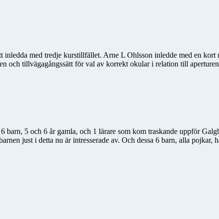
inledda med tredje kurstillfället. Arne L Ohlsson inledde med en kort rep
och tillvägagångssätt för val av korrekt okular i relation till aperturen
 6 barn, 5 och 6 år gamla, och 1 lärare som kom traskande uppför Galgba
arnen just i detta nu är intresserade av. Och dessa 6 barn, alla pojkar, 