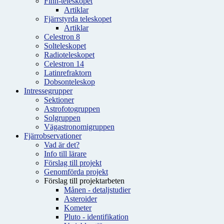
Finn-teleskopet
Artiklar
Fjärrstyrda teleskopet
Artiklar
Celestron 8
Solteleskopet
Radioteleskopet
Celestron 14
Latinrefraktorn
Dobsonteleskop
Intressegrupper
Sektioner
Astrofotogruppen
Solgruppen
Vägastronomigruppen
Fjärrobservationer
Vad är det?
Info till lärare
Förslag till projekt
Genomförda projekt
Förslag till projektarbeten
Månen - detaljstudier
Asteroider
Kometer
Pluto - identifikation