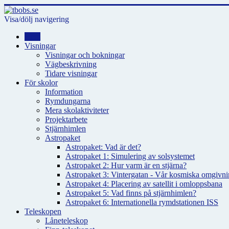
Visa/dölj navigering
Hem
Visningar
Visningar och bokningar
Vägbeskrivning
Tidare visningar
För skolor
Information
Rymdungarna
Mera skolaktiviteter
Projektarbete
Stjärnhimlen
Astropaket
Astropaket: Vad är det?
Astropaket 1: Simulering av solsystemet
Astropaket 2: Hur varm är en stjärna?
Astropaket 3: Vintergatan - Vår kosmiska omgivnin
Astropaket 4: Placering av satellit i omloppsbana
Astropaket 5: Vad finns på stjärnhimlen?
Astropaket 6: Internationella rymdstationen ISS
Teleskopen
Låneteleskop