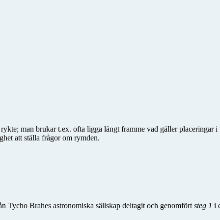
kte; man brukar t.ex. ofta ligga långt framme vad gäller placeringar 
het att ställa frågor om rymden.
n Tycho Brahes astronomiska sällskap deltagit och genomfört
steg 1
i 