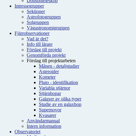
Dobsonteleskop
Intressegrupper
Sektioner
Astrofotogruppen
Solgruppen
Vägastronomigruppen
Fjärrobservationer
Vad är det?
Info till lärare
Förslag till projekt
Genomförda projekt
Förslag till projektarbeten
Månen - detaljstudier
Asteroider
Kometer
Pluto - identifikation
Variabla stjärnor
Stjärnhopar
Galaxer av olika typer
Studie av en galaxhop
Supernovor
Kvasarer
Användarmanual
Intern information
Observatoriet