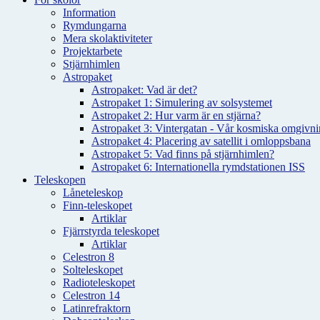
Information
Rymdungarna
Mera skolaktiviteter
Projektarbete
Stjärnhimlen
Astropaket
Astropaket: Vad är det?
Astropaket 1: Simulering av solsystemet
Astropaket 2: Hur varm är en stjärna?
Astropaket 3: Vintergatan - Vår kosmiska omgivnin
Astropaket 4: Placering av satellit i omloppsbana
Astropaket 5: Vad finns på stjärnhimlen?
Astropaket 6: Internationella rymdstationen ISS
Teleskopen
Låneteleskop
Finn-teleskopet
Artiklar
Fjärrstyrda teleskopet
Artiklar
Celestron 8
Solteleskopet
Radioteleskopet
Celestron 14
Latinrefraktorn