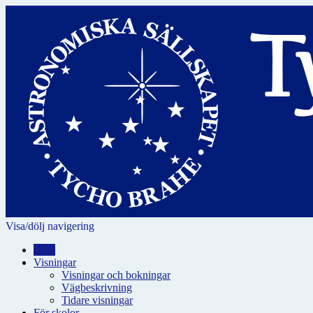
Visa/dölj navigering
Hem
Visningar
Visningar och bokningar
Vägbeskrivning
Tidare visningar
För skolor