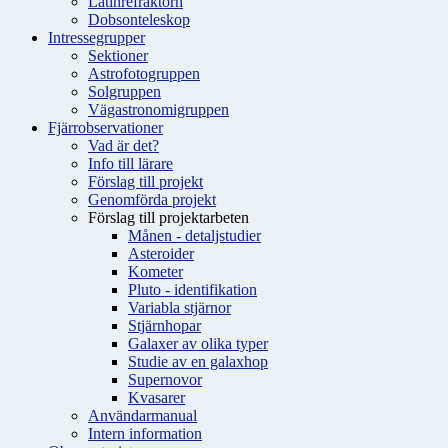
Latinrefraktorn
Dobsonteleskop
Intressegrupper
Sektioner
Astrofotogruppen
Solgruppen
Vägastronomigruppen
Fjärrobservationer
Vad är det?
Info till lärare
Förslag till projekt
Genomförda projekt
Förslag till projektarbeten
Månen - detaljstudier
Asteroider
Kometer
Pluto - identifikation
Variabla stjärnor
Stjärnhopar
Galaxer av olika typer
Studie av en galaxhop
Supernovor
Kvasarer
Användarmanual
Intern information