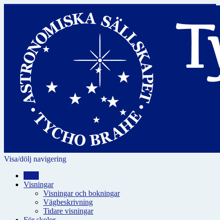
Visa/dölj navigering
Hem
Visningar
Visningar och bokningar
Vägbeskrivning
Tidare visningar
För skolor