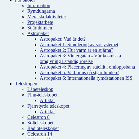
Information
Rymdungarna
Mera skolaktiviteter
Projektarbete
Stjärnhimlen
Astropaket
Astropaket: Vad är det?
Astropaket 1: Simulering av solsystemet
Astropaket 2: Hur varm är en stjärna?
Astropaket 3: Vintergatan - Vår kosmiska
omgivning i ständig rörelse
Astropaket 4: Placering av satellit i omloppsbana
Astropaket 5: Vad finns på stjärnhimlen?
Astropaket 6: Internationella rymdstationen ISS
Teleskopen
Låneteleskop
Finn-teleskopet
Artiklar
Fjärrstyrda teleskopet
Artiklar
Celestron 8
Solteleskopet
Radioteleskopet
Celestron 14