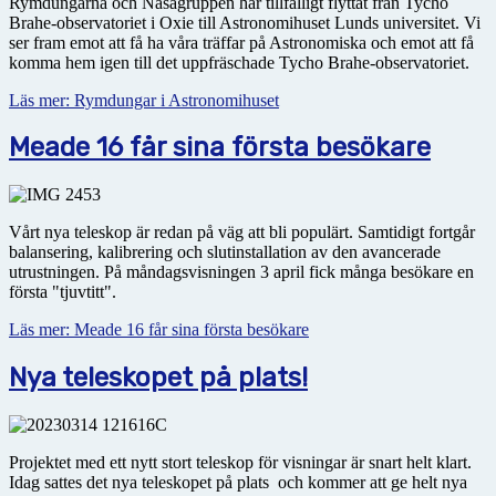
Rymdungarna och Nasagruppen har tillfälligt flyttat från Tycho
Brahe-observatoriet i Oxie till Astronomihuset Lunds universitet. Vi
ser fram emot att få ha våra träffar på Astronomiska och emot att få
komma hem igen till det uppfräschade Tycho Brahe-observatoriet.
Läs mer: Rymdungar i Astronomihuset
Meade 16 får sina första besökare
Vårt nya teleskop är redan på väg att bli populärt. Samtidigt fortgår
balansering, kalibrering och slutinstallation av den avancerade
utrustningen. På måndagsvisningen 3 april fick många besökare en
första "tjuvtitt".
Läs mer: Meade 16 får sina första besökare
Nya teleskopet på plats!
Projektet med ett nytt stort teleskop för visningar är snart helt klart.
Idag sattes det nya teleskopet på plats och kommer att ge helt nya