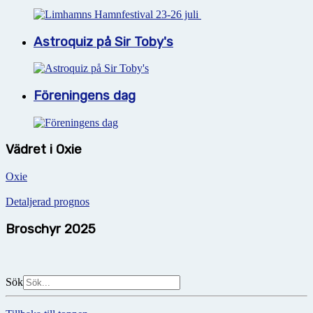
Astroquiz på Sir Toby's
Föreningens dag
Vädret i Oxie
Oxie
Detaljerad prognos
Broschyr 2025
Sök