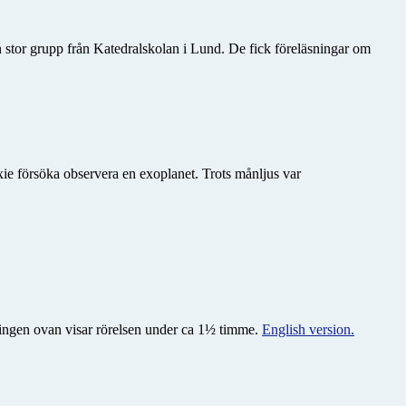
n stor grupp från Katedralskolan i Lund. De fick föreläsningar om
ie försöka observera en exoplanet. Trots månljus var
meringen ovan visar rörelsen under ca 1½ timme.
English version.