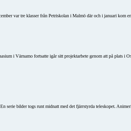
ecember var tre klasser från Petriskolan i Malmö där och i januari kom e
m i Värnamo fortsatte igår sitt projektarbete genom att på plats i Ox
. En serie bilder togs runt midnatt med det fjärrstyrda teleskopet. Ani