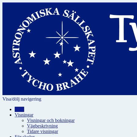
Visa/dölj navigering
Hem
Visningar
Visningar och bokningar
Vägbeskrivning
Tidare visningar
För skolor