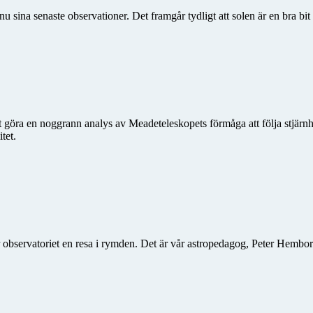
u sina senaste observationer. Det framgår tydligt att solen är en bra bi
 göra en noggrann analys av Meadeteleskopets förmåga att följa stjärnh
tet.
r observatoriet en resa i rymden. Det är vår astropedagog, Peter Hemborg