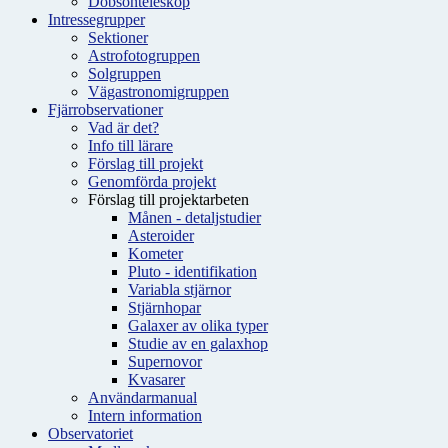
Dobsonteleskop
Intressegrupper
Sektioner
Astrofotogruppen
Solgruppen
Vägastronomigruppen
Fjärrobservationer
Vad är det?
Info till lärare
Förslag till projekt
Genomförda projekt
Förslag till projektarbeten
Månen - detaljstudier
Asteroider
Kometer
Pluto - identifikation
Variabla stjärnor
Stjärnhopar
Galaxer av olika typer
Studie av en galaxhop
Supernovor
Kvasarer
Användarmanual
Intern information
Observatoriet