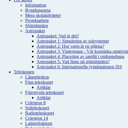
Information
Rymdungarna
Mera skolaktiviteter
Projektarbete
Stjärnhimlen
Astropaket
Astropaket: Vad är det?
Astropaket 1: Simulering av solsystemet
Astropaket 2: Hur varm är en stjärna?
Astropaket 3: Vintergatan - Vår kosmiska omgivnin
Astropaket 4: Placering av satellit i omloppsbana
Astropaket 5: Vad finns på stjärnhimlen?
Astropaket 6: Internationella rymdstationen ISS
Teleskopen
Låneteleskop
Finn-teleskopet
Artiklar
Fjärrstyrda teleskopet
Artiklar
Celestron 8
Solteleskopet
Radioteleskopet
Celestron 14
Latinrefraktorn