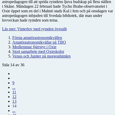
astropedagogen till att sprida rymdens ljuva budskap på flera ställen
i Skåne. Måndagen 22 februari hade Tycho Brahe-observatoriet i
Oxie öppet som en del i Malmö stads Kul i fem och på onsdagen var
astropedagogen inbjuden till Svedala bibliotek, där man under
lovveckan hade rymden som tema.
Läs mer: Vinterlov med rymden överallt
Första amatörastronomikvällen
Amatörastronomikvällar på TBO
Medlemmar fjärrstyr i Oxie
Stort samarbete med Oxieskolor
Venus och Jupiter på morgonhimlen
Sida 14 av 36
9
...
11
12
13
14
...