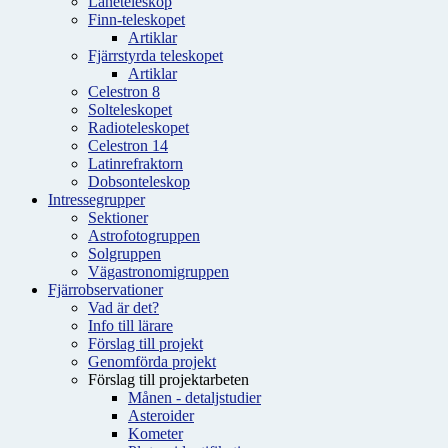
Låneteleskop
Finn-teleskopet
Artiklar
Fjärrstyrda teleskopet
Artiklar
Celestron 8
Solteleskopet
Radioteleskopet
Celestron 14
Latinrefraktorn
Dobsonteleskop
Intressegrupper
Sektioner
Astrofotogruppen
Solgruppen
Vägastronomigruppen
Fjärrobservationer
Vad är det?
Info till lärare
Förslag till projekt
Genomförda projekt
Förslag till projektarbeten
Månen - detaljstudier
Asteroider
Kometer