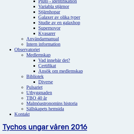
Pluto - identifikation
Variabla stjärnor
Stjärnhopar
Galaxer av olika typer
Studie av en galaxhop
Supernovor
Kvasarer
Användarmanual
Intern information
Observatoriet
Medlemskap
Vad innebär det?
Certifikat
Ansök om medlemskap
Bibliotek
Diverse
Pulsariet
Utbyggnaden
TBO 40 år
Malmöastronomins historia
Sällskapets hemsida
Kontakt
Tychos ungar våren 2016