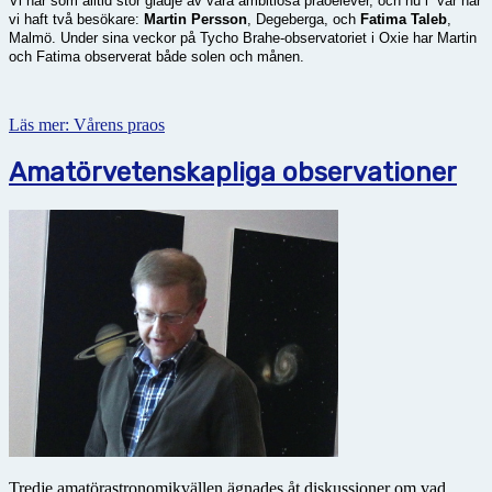
Vi har som alltid stor glädje av våra ambitiösa praoelever, och nu i vår har
vi haft två besökare:
Martin Persson
, Degeberga, och
Fatima Taleb
,
Malmö.
Under sina veckor på Tycho Brahe-observatoriet i Oxie har Martin
och Fatima observerat både solen och månen.
Läs mer: Vårens praos
Amatörvetenskapliga observationer
Tredje amatörastronomikvällen ägnades åt diskussioner om vad