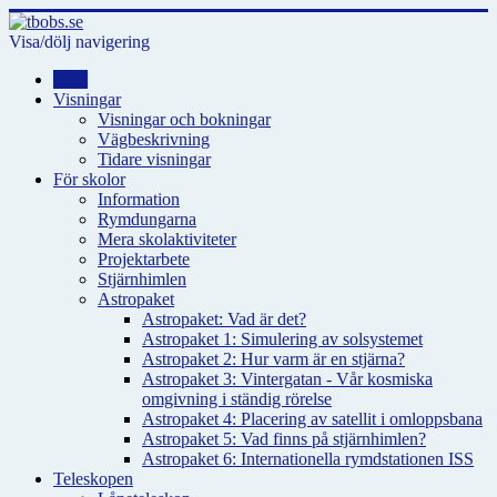
Visa/dölj navigering
Hem
Visningar
Visningar och bokningar
Vägbeskrivning
Tidare visningar
För skolor
Information
Rymdungarna
Mera skolaktiviteter
Projektarbete
Stjärnhimlen
Astropaket
Astropaket: Vad är det?
Astropaket 1: Simulering av solsystemet
Astropaket 2: Hur varm är en stjärna?
Astropaket 3: Vintergatan - Vår kosmiska
omgivning i ständig rörelse
Astropaket 4: Placering av satellit i omloppsbana
Astropaket 5: Vad finns på stjärnhimlen?
Astropaket 6: Internationella rymdstationen ISS
Teleskopen