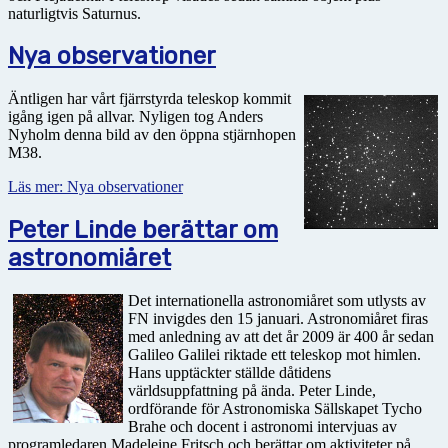
naturligtvis Saturnus.
Nya observationer
Äntligen har vårt fjärrstyrda teleskop kommit
igång igen på allvar. Nyligen tog Anders
Nyholm denna bild av den öppna stjärnhopen
M38.
Läs mer: Nya observationer
Peter Linde berättar om
astronomiåret
Det internationella astronomiåret som utlysts av
FN invigdes den 15 januari. Astronomiåret firas
med anledning av att det år 2009 är 400 år sedan
Galileo Galilei riktade ett teleskop mot himlen.
Hans upptäckter ställde dåtidens
världsuppfattning på ända. Peter Linde,
ordförande för Astronomiska Sällskapet Tycho
Brahe och docent i astronomi intervjuas av
programledaren Madeleine Fritsch och berättar om aktiviteter på