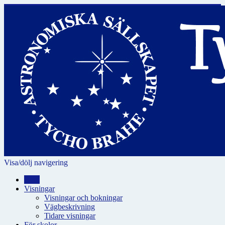
Visa/dölj navigering
Hem
Visningar
Visningar och bokningar
Vägbeskrivning
Tidare visningar
För skolor