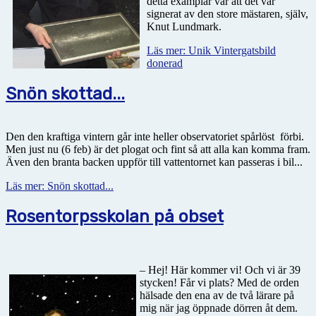
detta examplar var att det var
signerat av den store mästaren, själv,
Knut Lundmark.
Läs mer: Unik Vintergatsbild
donerad
Snön skottad...
Den den kraftiga vintern går inte heller observatoriet spårlöst
förbi.
Men just nu (6 feb) är det plogat och fint så att alla kan komma fram.
Även den branta backen uppför till vattentornet kan passeras i bil...
Läs mer: Snön skottad...
Rosentorpsskolan på obset
– Hej! Här kommer vi! Och vi är 39
stycken! Får vi plats? Med de orden
hälsade den ena av de två lärare på
mig när jag öppnade dörren åt dem.