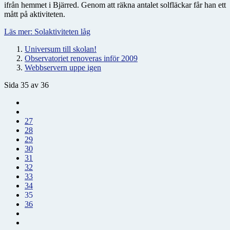
ifrån hemmet i Bjärred. Genom att räkna antalet solfläckar får han ett
mått på aktiviteten.
Läs mer: Solaktiviteten låg
Universum till skolan!
Observatoriet renoveras inför 2009
Webbservern uppe igen
Sida 35 av 36
27
28
29
30
31
32
33
34
35
36