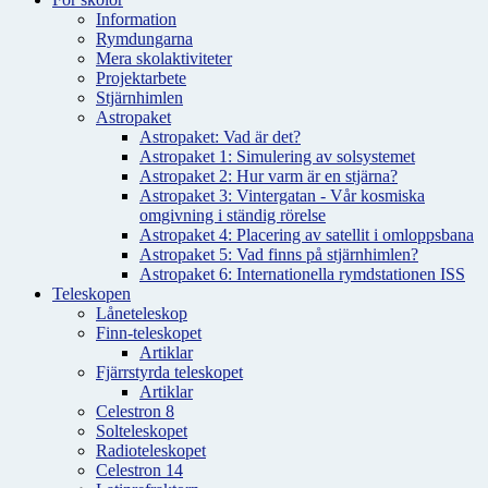
Information
Rymdungarna
Mera skolaktiviteter
Projektarbete
Stjärnhimlen
Astropaket
Astropaket: Vad är det?
Astropaket 1: Simulering av solsystemet
Astropaket 2: Hur varm är en stjärna?
Astropaket 3: Vintergatan - Vår kosmiska
omgivning i ständig rörelse
Astropaket 4: Placering av satellit i omloppsbana
Astropaket 5: Vad finns på stjärnhimlen?
Astropaket 6: Internationella rymdstationen ISS
Teleskopen
Låneteleskop
Finn-teleskopet
Artiklar
Fjärrstyrda teleskopet
Artiklar
Celestron 8
Solteleskopet
Radioteleskopet
Celestron 14