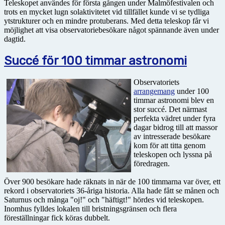
Teleskopet användes för första gången under Malmöfestivalen och
trots en mycket lugn solaktivitetet vid tillfället kunde vi se tydliga
ytstrukturer och en mindre protuberans. Med detta teleskop får vi
möjlighet att visa observatoriebesökare något spännande även under
dagtid.
Succé för 100 timmar astronomi
Observatoriets
arrangemang
under 100
timmar astronomi blev en
stor succé. Det närmast
perfekta vädret under fyra
dagar bidrog till att massor
av intresserade besökare
kom för att titta genom
teleskopen och lyssna på
föredragen.
Över 900 besökare hade räknats in när de 100 timmarna var över, ett
rekord i observatoriets 36-åriga historia. Alla hade fått se månen och
Saturnus och många "oj!" och "häftigt!" hördes vid teleskopen.
Inomhus fylldes lokalen till bristningsgränsen och flera
föreställningar fick köras dubbelt.