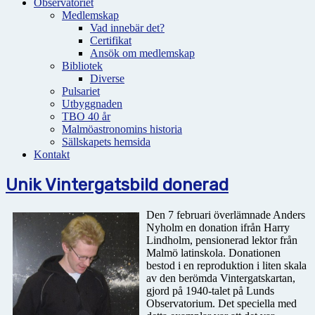
Observatoriet
Medlemskap
Vad innebär det?
Certifikat
Ansök om medlemskap
Bibliotek
Diverse
Pulsariet
Utbyggnaden
TBO 40 år
Malmöastronomins historia
Sällskapets hemsida
Kontakt
Unik Vintergatsbild donerad
Den 7 februari överlämnade Anders
Nyholm en donation ifrån Harry
Lindholm, pensionerad lektor från
Malmö latinskola. Donationen
bestod i en reproduktion i liten skala
av den berömda Vintergatskartan,
gjord på 1940-talet på Lunds
Observatorium. Det speciella med