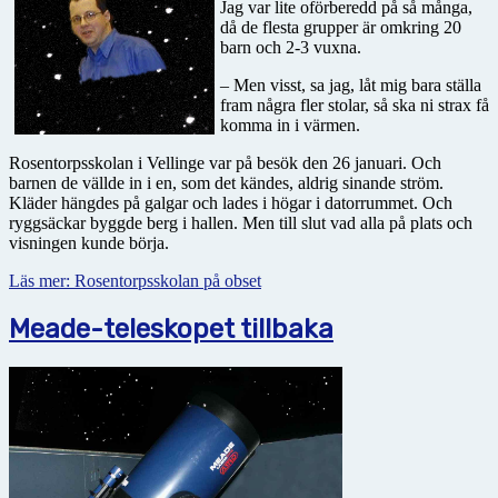
Jag var lite oförberedd på så många,
då de flesta grupper är omkring 20
barn och 2-3 vuxna.
– Men visst, sa jag, låt mig bara ställa
fram några fler stolar, så ska ni strax få
komma in i värmen.
Rosentorpsskolan i Vellinge var på besök den 26 januari. Och
barnen de vällde in i en, som det kändes, aldrig sinande ström.
Kläder hängdes på galgar och lades i högar i datorrummet. Och
ryggsäckar byggde berg i hallen. Men till slut vad alla på plats och
visningen kunde börja.
Läs mer: Rosentorpsskolan på obset
Meade-teleskopet tillbaka