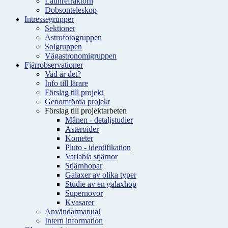
Latinrefraktorn
Dobsonteleskop
Intressegrupper
Sektioner
Astrofotogruppen
Solgruppen
Vägastronomigruppen
Fjärrobservationer
Vad är det?
Info till lärare
Förslag till projekt
Genomförda projekt
Förslag till projektarbeten
Månen - detaljstudier
Asteroider
Kometer
Pluto - identifikation
Variabla stjärnor
Stjärnhopar
Galaxer av olika typer
Studie av en galaxhop
Supernovor
Kvasarer
Användarmanual
Intern information