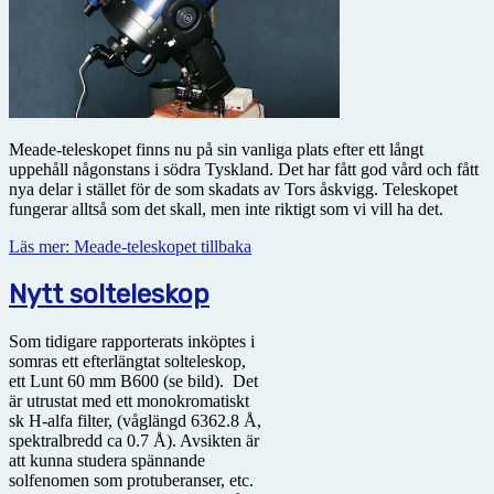
Meade-teleskopet finns nu på sin vanliga plats efter ett långt
uppehåll någonstans i södra Tyskland. Det har fått god vård och fått
nya delar i stället för de som skadats av Tors åskvigg. Teleskopet
fungerar alltså som det skall, men inte riktigt som vi vill ha det.
Läs mer: Meade-teleskopet tillbaka
Nytt solteleskop
Som tidigare rapporterats inköptes i
somras ett efterlängtat solteleskop,
ett Lunt 60 mm B600 (se bild). Det
är utrustat med ett monokromatiskt
sk H-alfa filter, (våglängd 6362.8 Å,
spektralbredd ca 0.7 Å). Avsikten är
att kunna studera spännande
solfenomen som protuberanser, etc.