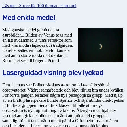
Läs mer: Succé för 100 timmar astronomi
Med enkla medel
Med ganska medel går det att ta
astrobilder... Bilden av Venus togs med
en lätt avdammad 3 tums refraktor som
med viss möda släpades ut i trädgården.
Därefter sattes en mobiltelefonkamera
med ännu större möda mot okularet..
Resultatet ses till höger. / Peter L
Laserguidad visning blev lyckad
Den 11 mars var Polhemskolans astronomiklass på besök på
observatoriet. Vädret samarbetade och blev riktigt bra under kvällen.
För första gången testades några nya pedagogiska grepp. Med hjälp
av en kraftig laserpekare kunde stjärnor och stjärnbilder direkt pekas
ut för hela gruppen. Sedan fick klassen tillfälle att inviga
observatoriets nya uppsättning av kikare. Återigen med hjälp av
laserpekare gick det alldeles utmärkt att guida hela gruppen
samtidigt för att ta en närmare titt på bl a Orionnebulosan, månen
och Plejaderna. I teleskop visades sedan samma objekt plus