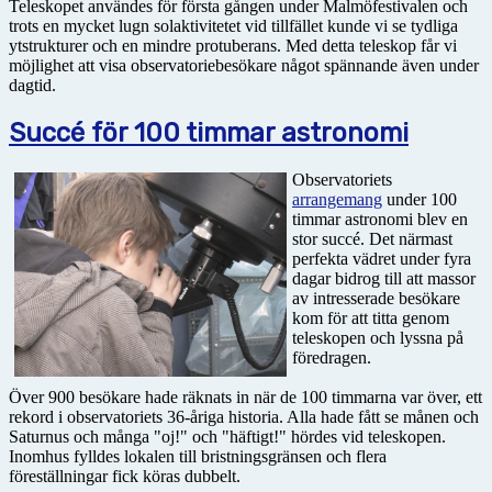
Teleskopet användes för första gången under Malmöfestivalen och
trots en mycket lugn solaktivitetet vid tillfället kunde vi se tydliga
ytstrukturer och en mindre protuberans. Med detta teleskop får vi
möjlighet att visa observatoriebesökare något spännande även under
dagtid.
Succé för 100 timmar astronomi
Observatoriets
arrangemang
under 100
timmar astronomi blev en
stor succé. Det närmast
perfekta vädret under fyra
dagar bidrog till att massor
av intresserade besökare
kom för att titta genom
teleskopen och lyssna på
föredragen.
Över 900 besökare hade räknats in när de 100 timmarna var över, ett
rekord i observatoriets 36-åriga historia. Alla hade fått se månen och
Saturnus och många "oj!" och "häftigt!" hördes vid teleskopen.
Inomhus fylldes lokalen till bristningsgränsen och flera
föreställningar fick köras dubbelt.