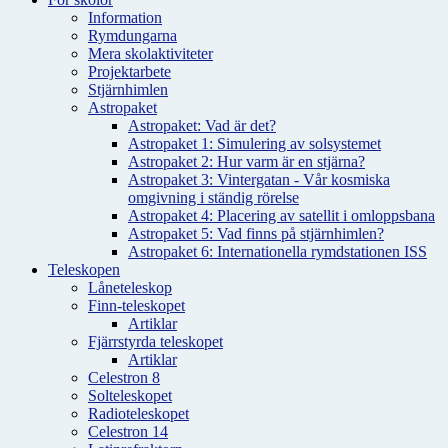
Information
Rymdungarna
Mera skolaktiviteter
Projektarbete
Stjärnhimlen
Astropaket
Astropaket: Vad är det?
Astropaket 1: Simulering av solsystemet
Astropaket 2: Hur varm är en stjärna?
Astropaket 3: Vintergatan - Vår kosmiska
omgivning i ständig rörelse
Astropaket 4: Placering av satellit i omloppsbana
Astropaket 5: Vad finns på stjärnhimlen?
Astropaket 6: Internationella rymdstationen ISS
Teleskopen
Låneteleskop
Finn-teleskopet
Artiklar
Fjärrstyrda teleskopet
Artiklar
Celestron 8
Solteleskopet
Radioteleskopet
Celestron 14