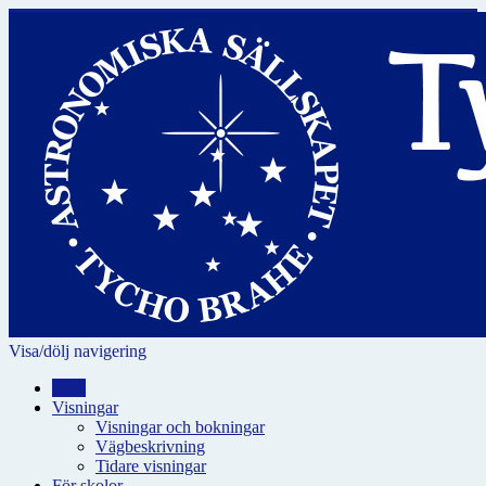
Visa/dölj navigering
Hem
Visningar
Visningar och bokningar
Vägbeskrivning
Tidare visningar
För skolor