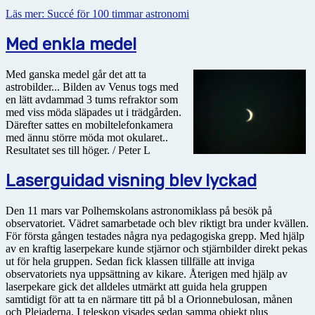
Läs mer: Succé för 100 timmar astronomi
Med enkla medel
Med ganska medel går det att ta
astrobilder... Bilden av Venus togs med
en lätt avdammad 3 tums refraktor som
med viss möda släpades ut i trädgården.
Därefter sattes en mobiltelefonkamera
med ännu större möda mot okularet..
Resultatet ses till höger. / Peter L
Laserguidad visning blev lyckad
Den 11 mars var Polhemskolans astronomiklass på besök på
observatoriet. Vädret samarbetade och blev riktigt bra under kvällen.
För första gången testades några nya pedagogiska grepp. Med hjälp
av en kraftig laserpekare kunde stjärnor och stjärnbilder direkt pekas
ut för hela gruppen. Sedan fick klassen tillfälle att inviga
observatoriets nya uppsättning av kikare. Återigen med hjälp av
laserpekare gick det alldeles utmärkt att guida hela gruppen
samtidigt för att ta en närmare titt på bl a Orionnebulosan, månen
och Plejaderna. I teleskop visades sedan samma objekt plus