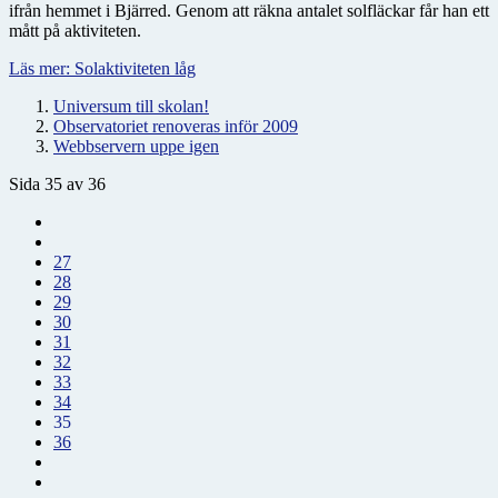
ifrån hemmet i Bjärred. Genom att räkna antalet solfläckar får han ett
mått på aktiviteten.
Läs mer: Solaktiviteten låg
Universum till skolan!
Observatoriet renoveras inför 2009
Webbservern uppe igen
Sida 35 av 36
27
28
29
30
31
32
33
34
35
36