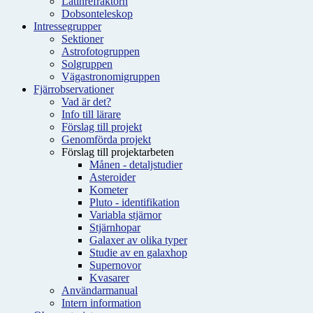
Latinrefraktorn
Dobsonteleskop
Intressegrupper
Sektioner
Astrofotogruppen
Solgruppen
Vägastronomigruppen
Fjärrobservationer
Vad är det?
Info till lärare
Förslag till projekt
Genomförda projekt
Förslag till projektarbeten
Månen - detaljstudier
Asteroider
Kometer
Pluto - identifikation
Variabla stjärnor
Stjärnhopar
Galaxer av olika typer
Studie av en galaxhop
Supernovor
Kvasarer
Användarmanual
Intern information