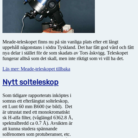
Meade-teleskopet finns nu på sin vanliga plats efter ett långt
uppehåll någonstans i södra Tyskland. Det har fått god vård och fått
nya delar i stället för de som skadats av Tors åskvigg. Teleskopet
fungerar alltså som det skall, men inte riktigt som vi vill ha det.
Läs mer: Meade-teleskopet tillbaka
Nytt solteleskop
Som tidigare rapporterats inköptes i
somras ett efterlängtat solteleskop,
ett Lunt 60 mm B600 (se bild). Det
är utrustat med ett monokromatiskt
sk H-alfa filter, (våglängd 6362.8 Å,
spektralbredd ca 0.7 Å). Avsikten är
att kunna studera spännande
solfenomen som protuberanser, etc.