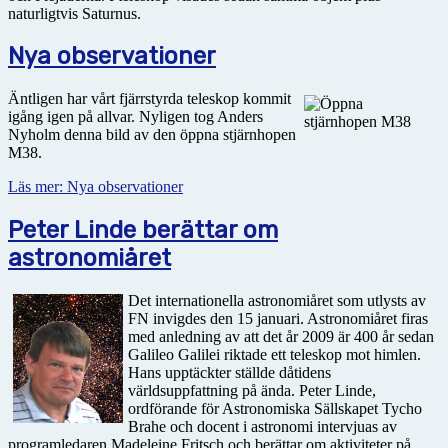
naturligtvis Saturnus.
Nya observationer
Äntligen har vårt fjärrstyrda teleskop kommit
igång igen på allvar. Nyligen tog Anders
Nyholm denna bild av den öppna stjärnhopen
M38.
Läs mer: Nya observationer
Peter Linde berättar om
astronomiåret
Det internationella astronomiåret som utlysts av
FN invigdes den 15 januari. Astronomiåret firas
med anledning av att det år 2009 är 400 år sedan
Galileo Galilei riktade ett teleskop mot himlen.
Hans upptäckter ställde dåtidens
världsuppfattning på ända. Peter Linde,
ordförande för Astronomiska Sällskapet Tycho
Brahe och docent i astronomi intervjuas av
programledaren Madeleine Fritsch och berättar om aktiviteter på