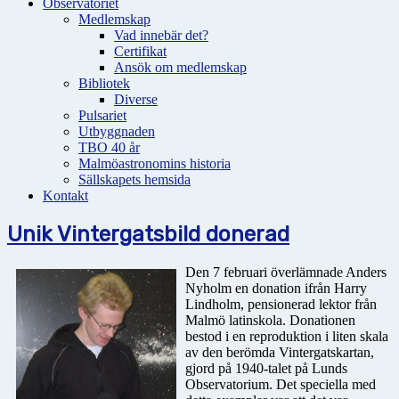
Observatoriet
Medlemskap
Vad innebär det?
Certifikat
Ansök om medlemskap
Bibliotek
Diverse
Pulsariet
Utbyggnaden
TBO 40 år
Malmöastronomins historia
Sällskapets hemsida
Kontakt
Unik Vintergatsbild donerad
Den 7 februari överlämnade Anders
Nyholm en donation ifrån Harry
Lindholm, pensionerad lektor från
Malmö latinskola. Donationen
bestod i en reproduktion i liten skala
av den berömda Vintergatskartan,
gjord på 1940-talet på Lunds
Observatorium. Det speciella med