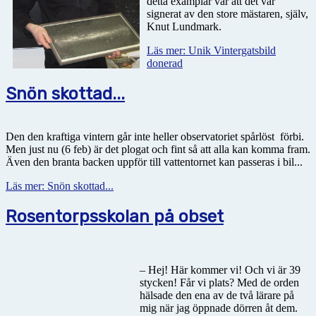
detta examplar var att det var
signerat av den store mästaren, själv,
Knut Lundmark.
Läs mer: Unik Vintergatsbild
donerad
Snön skottad...
Den den kraftiga vintern går inte heller observatoriet spårlöst
förbi.
Men just nu (6 feb) är det plogat och fint så att alla kan komma fram.
Även den branta backen uppför till vattentornet kan passeras i bil...
Läs mer: Snön skottad...
Rosentorpsskolan på obset
– Hej! Här kommer vi! Och vi är 39
stycken! Får vi plats? Med de orden
hälsade den ena av de två lärare på
mig när jag öppnade dörren åt dem.