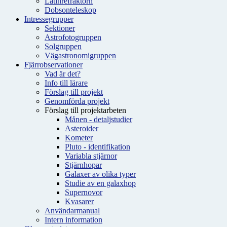
Latinrefraktorn
Dobsonteleskop
Intressegrupper
Sektioner
Astrofotogruppen
Solgruppen
Vägastronomigruppen
Fjärrobservationer
Vad är det?
Info till lärare
Förslag till projekt
Genomförda projekt
Förslag till projektarbeten
Månen - detaljstudier
Asteroider
Kometer
Pluto - identifikation
Variabla stjärnor
Stjärnhopar
Galaxer av olika typer
Studie av en galaxhop
Supernovor
Kvasarer
Användarmanual
Intern information