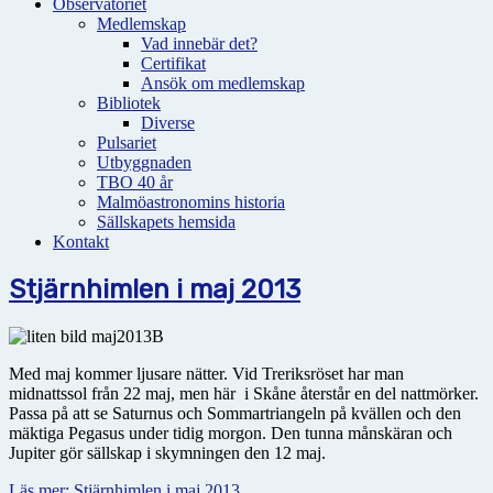
Observatoriet
Medlemskap
Vad innebär det?
Certifikat
Ansök om medlemskap
Bibliotek
Diverse
Pulsariet
Utbyggnaden
TBO 40 år
Malmöastronomins historia
Sällskapets hemsida
Kontakt
Stjärnhimlen i maj 2013
Med maj kommer ljusare nätter. Vid Treriksröset har man
midnattssol från 22 maj, men här i Skåne återstår en del nattmörker.
Passa på att se Saturnus och Sommartriangeln på kvällen och den
mäktiga Pegasus under tidig morgon. Den tunna månskäran och
Jupiter gör sällskap i skymningen den 12 maj.
Läs mer: Stjärnhimlen i maj 2013