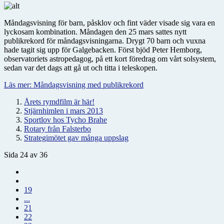
Måndagsvisning för barn, påsklov och fint väder visade sig vara en
lyckosam kombination. Måndagen den 25 mars sattes nytt
publikrekord för måndagsvisningarna. Drygt 70 barn och vuxna
hade tagit sig upp för Galgebacken. Först bjöd Peter Hemborg,
observatoriets astropedagog, på ett kort föredrag om vårt solsystem,
sedan var det dags att gå ut och titta i teleskopen.
Läs mer: Måndagsvisning med publikrekord
Årets rymdfilm är här!
Stjärnhimlen i mars 2013
Sportlov hos Tycho Brahe
Rotary från Falsterbo
Strategimötet gav många uppslag
Sida 24 av 36
19
...
21
22