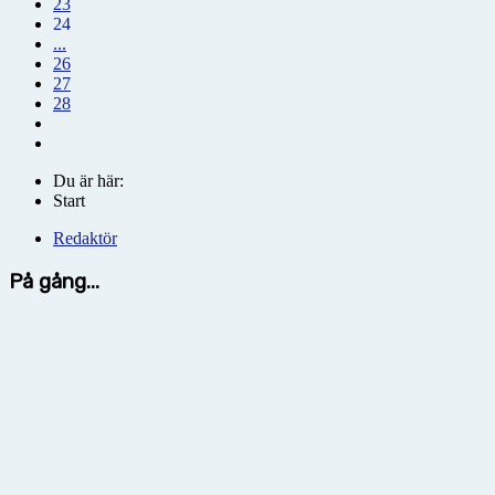
23
24
...
26
27
28
Du är här:
Start
Redaktör
På gång...