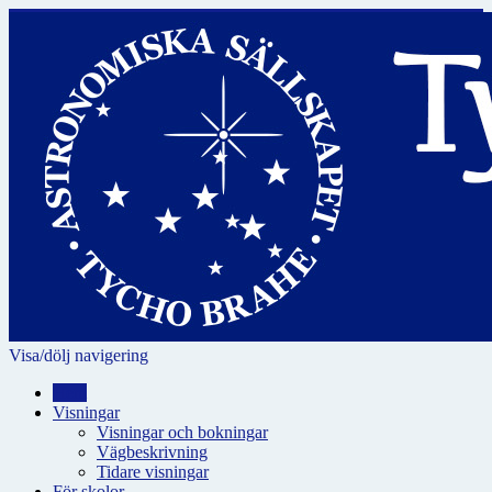
Visa/dölj navigering
Hem
Visningar
Visningar och bokningar
Vägbeskrivning
Tidare visningar
För skolor