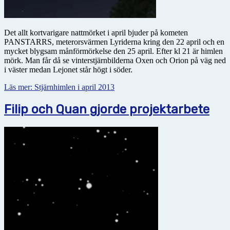
Det allt kortvarigare nattmörket i april bjuder på kometen
PANSTARRS, meterorsvärmen Lyriderna kring den 22 april och en
mycket blygsam månförmörkelse den 25 april. Efter kl 21 är himlen
mörk. Man får då se vinterstjärnbilderna Oxen och Orion på väg ned
i väster medan Lejonet står högt i söder.
Läs mer: Stjärnhimlen i april 2013
Filip och Quan gjorde projektarbete