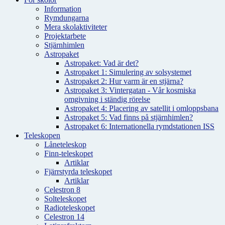
Information
Rymdungarna
Mera skolaktiviteter
Projektarbete
Stjärnhimlen
Astropaket
Astropaket: Vad är det?
Astropaket 1: Simulering av solsystemet
Astropaket 2: Hur varm är en stjärna?
Astropaket 3: Vintergatan - Vår kosmiska
omgivning i ständig rörelse
Astropaket 4: Placering av satellit i omloppsbana
Astropaket 5: Vad finns på stjärnhimlen?
Astropaket 6: Internationella rymdstationen ISS
Teleskopen
Låneteleskop
Finn-teleskopet
Artiklar
Fjärrstyrda teleskopet
Artiklar
Celestron 8
Solteleskopet
Radioteleskopet
Celestron 14