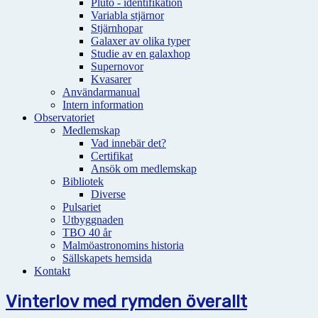
Pluto - identifikation
Variabla stjärnor
Stjärnhopar
Galaxer av olika typer
Studie av en galaxhop
Supernovor
Kvasarer
Användarmanual
Intern information
Observatoriet
Medlemskap
Vad innebär det?
Certifikat
Ansök om medlemskap
Bibliotek
Diverse
Pulsariet
Utbyggnaden
TBO 40 år
Malmöastronomins historia
Sällskapets hemsida
Kontakt
Vinterlov med rymden överallt