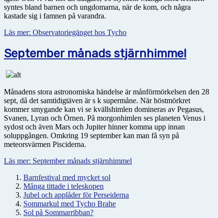
syntes bland barnen och ungdomarna, när de kom, och några
kastade sig i famnen på varandra.
Läs mer: Observatoriegänget hos Tycho
September månads stjärnhimmel
Månadens stora astronomiska händelse är månförmörkelsen den 28
sept, då det samtidigtäven är s k supermåne. När höstmörkret
kommer smygande kan vi se kvällshimlen domineras av Pegasus,
Svanen, Lyran och Örnen. På morgonhimlen ses planeten Venus i
sydost och även Mars och Jupiter hinner komma upp innan
soluppgången. Omkring 19 september kan man få syn på
meteorsvärmen Pisciderna.
Läs mer: September månads stjärnhimmel
Barnfestival med mycket sol
Många tittade i teleskopen
Jubel och applåder för Perseiderna
Sommarkul med Tycho Brahe
Sol på Sommarribban?