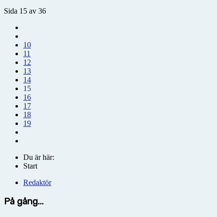
Sida 15 av 36
10
11
12
13
14
15
16
17
18
19
Du är här:
Start
Redaktör
På gång...