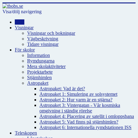
Visa/dölj navigering
Hem
Visningar
Visningar och bokningar
Vägbeskrivning
Tidare visningar
För skolor
Information
Rymdungarna
Mera skolaktiviteter
Projektarbete
Stjärnhimlen
Astropaket
Astropaket: Vad är det?
Astropaket 1: Simulering av solsystemet
Astropaket 2: Hur varm är en stjärna?
Astropaket 3: Vintergatan - Vår kosmiska
omgivning i ständig rörelse
Astropaket 4: Placering av satellit i omloppsbana
Astropaket 5: Vad finns på stjärnhimlen?
Astropaket 6: Internationella rymdstationen ISS
Teleskopen