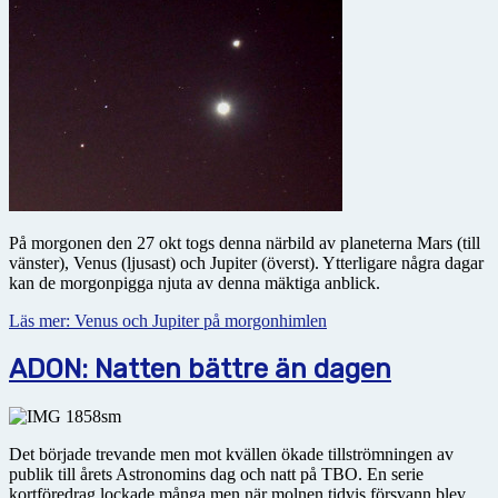
På morgonen den 27 okt togs denna närbild av planeterna Mars (till
vänster), Venus (ljusast) och Jupiter (överst). Ytterligare några dagar
kan de morgonpigga njuta av denna mäktiga anblick.
Läs mer: Venus och Jupiter på morgonhimlen
ADON: Natten bättre än dagen
Det började trevande men mot kvällen ökade tillströmningen av
publik till årets Astronomins dag och natt på TBO. En serie
kortföredrag lockade många men när molnen tidvis försvann blev