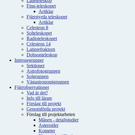
Låneteleskop
Finn-teleskopet
Artiklar
Fjärrstyrda teleskopet
Artiklar
Celestron 8
Solteleskopet
Radioteleskopet
Celestron 14
Latinrefraktorn
Dobsonteleskop
Intressegrupper
Sektioner
Astrofotogruppen
Solgruppen
Vägastronomigruppen
Fjärrobservationer
Vad är det?
Info till lärare
Förslag till projekt
Genomförda projekt
Förslag till projektarbeten
Månen - detaljstudier
Asteroider
Kometer