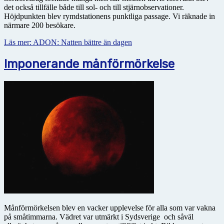
det också tillfälle både till sol- och till stjärnobservationer.
Höjdpunkten blev rymdstationens punktliga passage. Vi räknade in
närmare 200 besökare.
Läs mer: ADON: Natten bättre än dagen
Imponerande månförmörkelse
Månförmörkelsen blev en vacker upplevelse för alla som var vakna
på småtimmarna. Vädret var utmärkt i Sydsverige och såväl