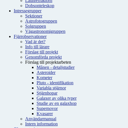
Latinrefraktorn
Dobsonteleskop
Intressegrupper
Sektioner
Astrofotogruppen
Solgruppen
Vägastronomigruppen
Fjärrobservationer
Vad är det?
Info till lärare
Förslag till projekt
Genomförda projekt
Förslag till projektarbeten
Månen - detaljstudier
Asteroider
Kometer
Pluto - identifikation
Variabla stjärnor
Stjärnhopar
Galaxer av olika typer
Studie av en galaxhop
Supernovor
Kvasarer
Användarmanual
Intern information