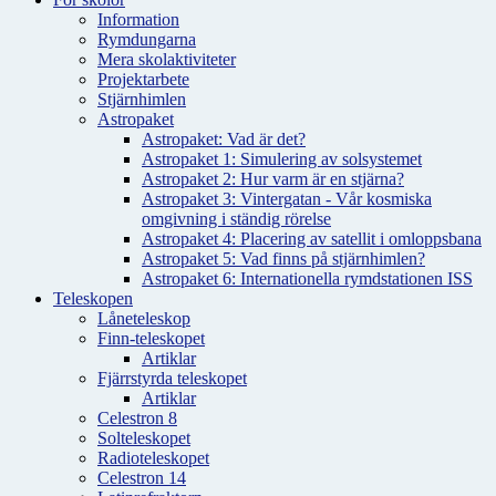
Information
Rymdungarna
Mera skolaktiviteter
Projektarbete
Stjärnhimlen
Astropaket
Astropaket: Vad är det?
Astropaket 1: Simulering av solsystemet
Astropaket 2: Hur varm är en stjärna?
Astropaket 3: Vintergatan - Vår kosmiska
omgivning i ständig rörelse
Astropaket 4: Placering av satellit i omloppsbana
Astropaket 5: Vad finns på stjärnhimlen?
Astropaket 6: Internationella rymdstationen ISS
Teleskopen
Låneteleskop
Finn-teleskopet
Artiklar
Fjärrstyrda teleskopet
Artiklar
Celestron 8
Solteleskopet
Radioteleskopet
Celestron 14