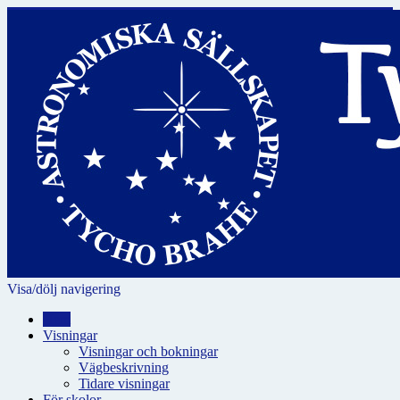
Visa/dölj navigering
Hem
Visningar
Visningar och bokningar
Vägbeskrivning
Tidare visningar
För skolor