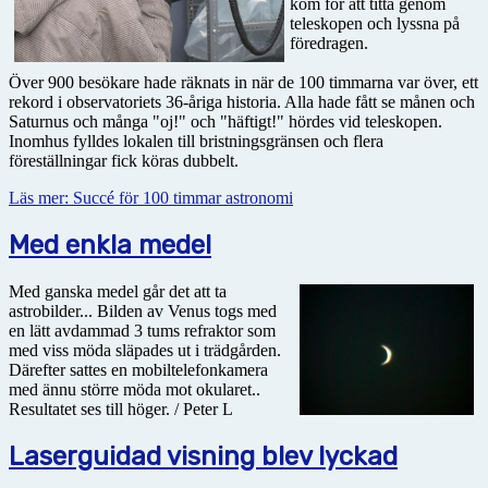
kom för att titta genom
teleskopen och lyssna på
föredragen.
Över 900 besökare hade räknats in när de 100 timmarna var över, ett
rekord i observatoriets 36-åriga historia. Alla hade fått se månen och
Saturnus och många "oj!" och "häftigt!" hördes vid teleskopen.
Inomhus fylldes lokalen till bristningsgränsen och flera
föreställningar fick köras dubbelt.
Läs mer: Succé för 100 timmar astronomi
Med enkla medel
Med ganska medel går det att ta
astrobilder... Bilden av Venus togs med
en lätt avdammad 3 tums refraktor som
med viss möda släpades ut i trädgården.
Därefter sattes en mobiltelefonkamera
med ännu större möda mot okularet..
Resultatet ses till höger. / Peter L
Laserguidad visning blev lyckad