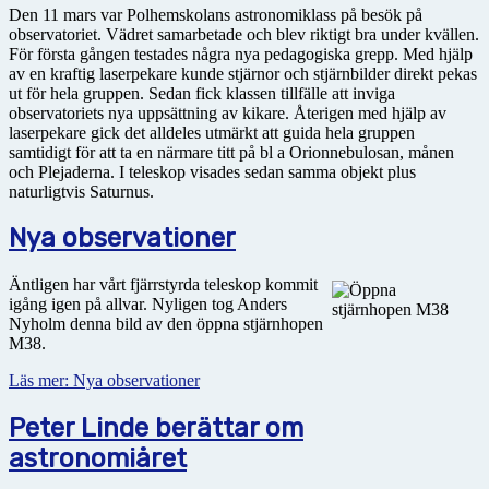
Den 11 mars var Polhemskolans astronomiklass på besök på
observatoriet. Vädret samarbetade och blev riktigt bra under kvällen.
För första gången testades några nya pedagogiska grepp. Med hjälp
av en kraftig laserpekare kunde stjärnor och stjärnbilder direkt pekas
ut för hela gruppen. Sedan fick klassen tillfälle att inviga
observatoriets nya uppsättning av kikare. Återigen med hjälp av
laserpekare gick det alldeles utmärkt att guida hela gruppen
samtidigt för att ta en närmare titt på bl a Orionnebulosan, månen
och Plejaderna. I teleskop visades sedan samma objekt plus
naturligtvis Saturnus.
Nya observationer
Äntligen har vårt fjärrstyrda teleskop kommit
igång igen på allvar. Nyligen tog Anders
Nyholm denna bild av den öppna stjärnhopen
M38.
Läs mer: Nya observationer
Peter Linde berättar om
astronomiåret