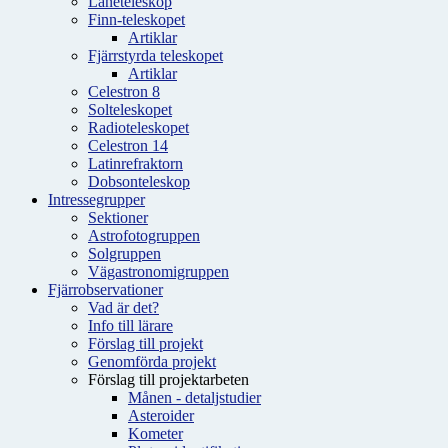
Låneteleskop
Finn-teleskopet
Artiklar
Fjärrstyrda teleskopet
Artiklar
Celestron 8
Solteleskopet
Radioteleskopet
Celestron 14
Latinrefraktorn
Dobsonteleskop
Intressegrupper
Sektioner
Astrofotogruppen
Solgruppen
Vägastronomigruppen
Fjärrobservationer
Vad är det?
Info till lärare
Förslag till projekt
Genomförda projekt
Förslag till projektarbeten
Månen - detaljstudier
Asteroider
Kometer