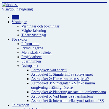
Visa/dölj navigering
Hem
Visningar
Visningar och bokningar
Vägbeskrivning
Tidare visningar
För skolor
Information
Rymdungarna
Mera skolaktiviteter
Projektarbete
Stjärnhimlen
Astropaket
Astropaket: Vad är det?
Astropaket 1: Simulering av solsystemet
Astropaket 2: Hur varm är en stjärna?
Astropaket 3: Vintergatan - Vår kosmiska
omgivning i ständig rörelse
Astropaket 4: Placering av satellit i omloppsbana
Astropaket 5: Vad finns på stjärnhimlen?
Astropaket 6: Internationella rymdstationen ISS
Teleskopen