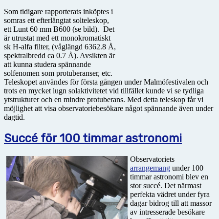
Som tidigare rapporterats inköptes i
somras ett efterlängtat solteleskop,
ett Lunt 60 mm B600 (se bild). Det
är utrustat med ett monokromatiskt
sk H-alfa filter, (våglängd 6362.8 Å,
spektralbredd ca 0.7 Å). Avsikten är
att kunna studera spännande
solfenomen som protuberanser, etc.
Teleskopet användes för första gången under Malmöfestivalen och
trots en mycket lugn solaktivitetet vid tillfället kunde vi se tydliga
ytstrukturer och en mindre protuberans. Med detta teleskop får vi
möjlighet att visa observatoriebesökare något spännande även under
dagtid.
Succé för 100 timmar astronomi
Observatoriets
arrangemang
under 100
timmar astronomi blev en
stor succé. Det närmast
perfekta vädret under fyra
dagar bidrog till att massor
av intresserade besökare