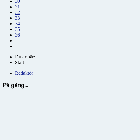
30
31
32
33
34
35
36
Du är här:
Start
Redaktör
På gång...