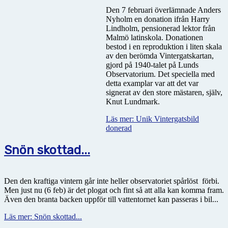
Den 7 februari överlämnade Anders
Nyholm en donation ifrån Harry
Lindholm, pensionerad lektor från
Malmö latinskola. Donationen
bestod i en reproduktion i liten skala
av den berömda Vintergatskartan,
gjord på 1940-talet på Lunds
Observatorium. Det speciella med
detta examplar var att det var
signerat av den store mästaren, själv,
Knut Lundmark.
Läs mer: Unik Vintergatsbild
donerad
Snön skottad...
Den den kraftiga vintern går inte heller observatoriet spårlöst
förbi.
Men just nu (6 feb) är det plogat och fint så att alla kan komma fram.
Även den branta backen uppför till vattentornet kan passeras i bil...
Läs mer: Snön skottad...