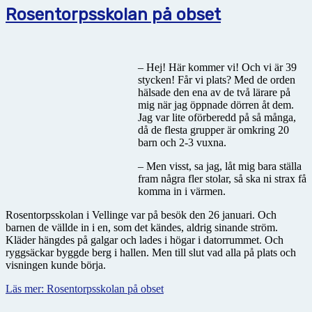
Rosentorpsskolan på obset
– Hej! Här kommer vi! Och vi är 39
stycken! Får vi plats? Med de orden
hälsade den ena av de två lärare på
mig när jag öppnade dörren åt dem.
Jag var lite oförberedd på så många,
då de flesta grupper är omkring 20
barn och 2-3 vuxna.
– Men visst, sa jag, låt mig bara ställa
fram några fler stolar, så ska ni strax få
komma in i värmen.
Rosentorpsskolan i Vellinge var på besök den 26 januari. Och
barnen de vällde in i en, som det kändes, aldrig sinande ström.
Kläder hängdes på galgar och lades i högar i datorrummet. Och
ryggsäckar byggde berg i hallen. Men till slut vad alla på plats och
visningen kunde börja.
Läs mer: Rosentorpsskolan på obset