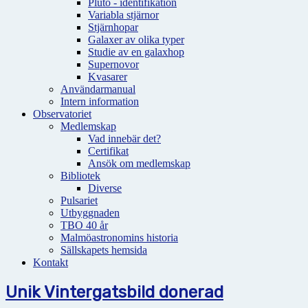
Pluto - identifikation
Variabla stjärnor
Stjärnhopar
Galaxer av olika typer
Studie av en galaxhop
Supernovor
Kvasarer
Användarmanual
Intern information
Observatoriet
Medlemskap
Vad innebär det?
Certifikat
Ansök om medlemskap
Bibliotek
Diverse
Pulsariet
Utbyggnaden
TBO 40 år
Malmöastronomins historia
Sällskapets hemsida
Kontakt
Unik Vintergatsbild donerad