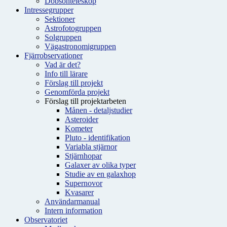
Dobsonteleskop
Intressegrupper
Sektioner
Astrofotogruppen
Solgruppen
Vägastronomigruppen
Fjärrobservationer
Vad är det?
Info till lärare
Förslag till projekt
Genomförda projekt
Förslag till projektarbeten
Månen - detaljstudier
Asteroider
Kometer
Pluto - identifikation
Variabla stjärnor
Stjärnhopar
Galaxer av olika typer
Studie av en galaxhop
Supernovor
Kvasarer
Användarmanual
Intern information
Observatoriet