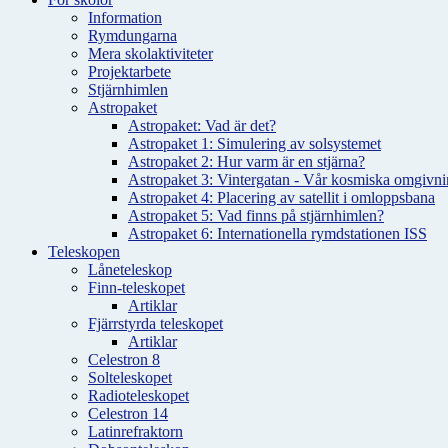
Information
Rymdungarna
Mera skolaktiviteter
Projektarbete
Stjärnhimlen
Astropaket
Astropaket: Vad är det?
Astropaket 1: Simulering av solsystemet
Astropaket 2: Hur varm är en stjärna?
Astropaket 3: Vintergatan - Vår kosmiska omgivnin
Astropaket 4: Placering av satellit i omloppsbana
Astropaket 5: Vad finns på stjärnhimlen?
Astropaket 6: Internationella rymdstationen ISS
Teleskopen
Låneteleskop
Finn-teleskopet
Artiklar
Fjärrstyrda teleskopet
Artiklar
Celestron 8
Solteleskopet
Radioteleskopet
Celestron 14
Latinrefraktorn