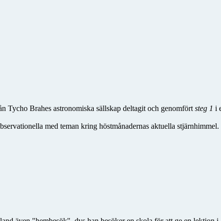
n Tycho Brahes astronomiska sällskap deltagit och genomfört
steg 1
i 
bservationella med teman kring höstmånadernas aktuella stjärnhimmel.
land även "hembesök", dvs han besöker en skola för att ge en lektion i a