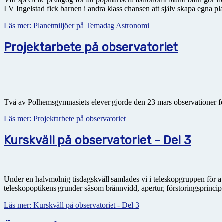
I V Ingelstad fick barnen i andra klass chansen att själv skapa egna 
Läs mer: Planetmiljöer på Temadag Astronomi
Projektarbete på observatoriet
Två av Polhemsgymnasiets elever gjorde den 23 mars observationer fö
Läs mer: Projektarbete på observatoriet
Kurskväll på observatoriet - Del 3
Under en halvmolnig tisdagskväll samlades vi i teleskopgruppen för att 
teleskopoptikens grunder såsom brännvidd, apertur, förstoringsprincipen 
Läs mer: Kurskväll på observatoriet - Del 3