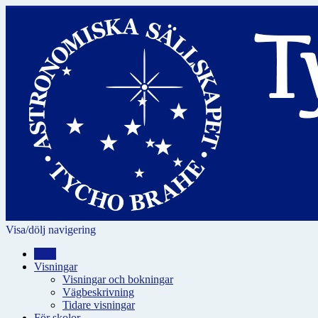
Visa/dölj navigering
Hem
Visningar
Visningar och bokningar
Vägbeskrivning
Tidare visningar
För skolor