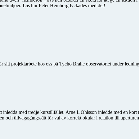
planetmiljöer. Läs hur Peter Hemborg lyckades med det!
r sitt projektarbete hos oss på Tycho Brahe observatoriet under ledni
inledda med tredje kurstillfället. Arne L Ohlsson inledde med en kort rep
och tillvägagångssätt för val av korrekt okular i relation till aperturen