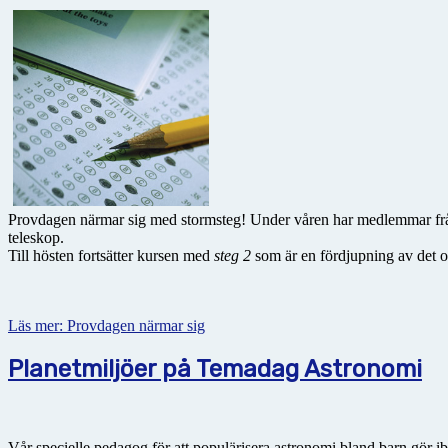
Provdagen närmar sig med stormsteg! Under våren har medlemmar frå
teleskop.
Till hösten fortsätter kursen med
steg 2
som är en fördjupning av det o
Läs mer: Provdagen närmar sig
Planetmiljöer på Temadag Astronomi
Vår specielle pedagog för att populärisera astronomi bland barn gör ib