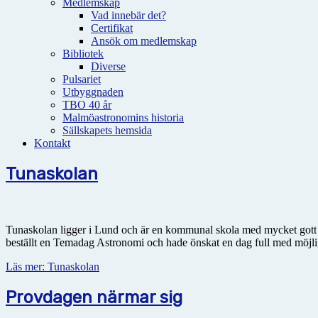
Medlemskap
Vad innebär det?
Certifikat
Ansök om medlemskap
Bibliotek
Diverse
Pulsariet
Utbyggnaden
TBO 40 år
Malmöastronomins historia
Sällskapets hemsida
Kontakt
Tunaskolan
Tunaskolan ligger i Lund och är en kommunal skola med mycket gott ry
beställt en Temadag Astronomi och hade önskat en dag full med möjlig
Läs mer: Tunaskolan
Provdagen närmar sig