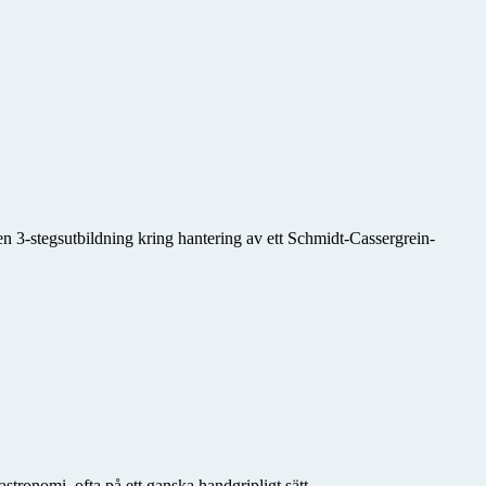
en 3-stegsutbildning kring hantering av ett Schmidt-Cassergrein-
stronomi, ofta på ett ganska handgripligt sätt.