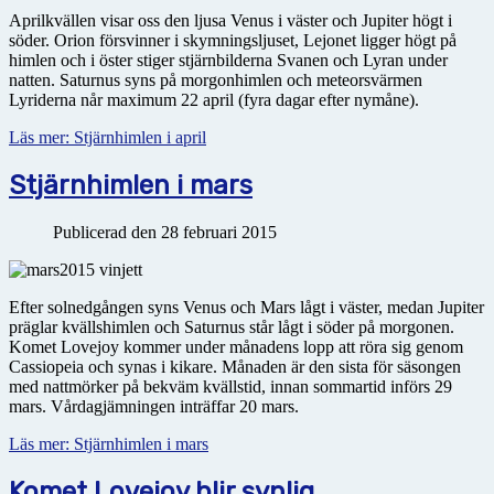
Aprilkvällen visar oss den ljusa Venus i väster och Jupiter högt i
söder. Orion försvinner i skymningsljuset, Lejonet ligger högt på
himlen och i öster stiger stjärnbilderna Svanen och Lyran under
natten. Saturnus syns på morgonhimlen och meteorsvärmen
Lyriderna når maximum 22 april (fyra dagar efter nymåne).
Läs mer: Stjärnhimlen i april
Stjärnhimlen i mars
Publicerad den 28 februari 2015
Efter solnedgången syns Venus och Mars lågt i väster, medan Jupiter
präglar kvällshimlen och Saturnus står lågt i söder på morgonen.
Komet Lovejoy kommer under månadens lopp att röra sig genom
Cassiopeia och synas i kikare. Månaden är den sista för säsongen
med nattmörker på bekväm kvällstid, innan sommartid införs 29
mars. Vårdagjämningen inträffar 20 mars.
Läs mer: Stjärnhimlen i mars
Komet Lovejoy blir synlig