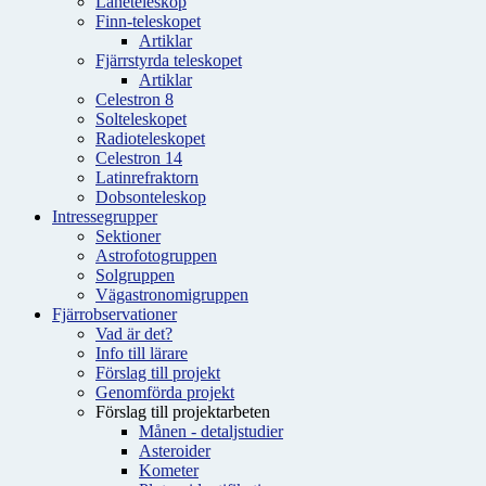
Låneteleskop
Finn-teleskopet
Artiklar
Fjärrstyrda teleskopet
Artiklar
Celestron 8
Solteleskopet
Radioteleskopet
Celestron 14
Latinrefraktorn
Dobsonteleskop
Intressegrupper
Sektioner
Astrofotogruppen
Solgruppen
Vägastronomigruppen
Fjärrobservationer
Vad är det?
Info till lärare
Förslag till projekt
Genomförda projekt
Förslag till projektarbeten
Månen - detaljstudier
Asteroider
Kometer