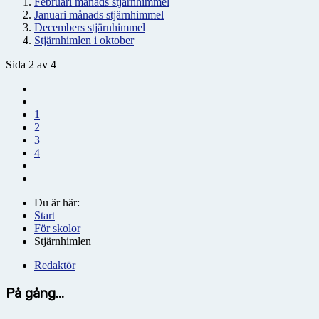
Februari månads stjärnhimmel
Januari månads stjärnhimmel
Decembers stjärnhimmel
Stjärnhimlen i oktober
Sida 2 av 4
1
2
3
4
Du är här:
Start
För skolor
Stjärnhimlen
Redaktör
På gång...