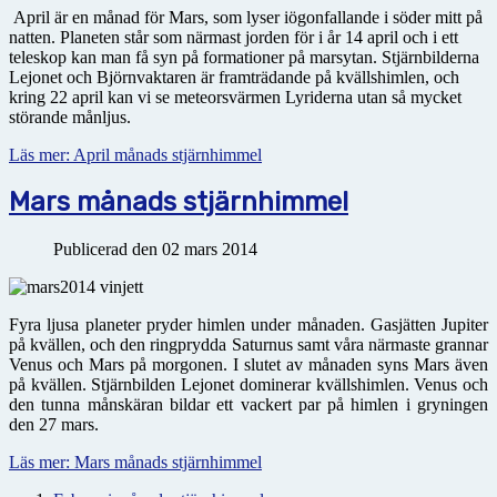
April är en månad för Mars, som lyser iögonfallande i söder mitt på
natten. Planeten står som närmast jorden för i år 14 april och i ett
teleskop kan man få syn på formationer på marsytan. Stjärnbilderna
Lejonet och Björnvaktaren är framträdande på kvällshimlen, och
kring 22 april kan vi se meteorsvärmen Lyriderna utan så mycket
störande månljus.
Läs mer: April månads stjärnhimmel
Mars månads stjärnhimmel
Publicerad den 02 mars 2014
Fyra ljusa planeter pryder himlen under månaden. Gasjätten Jupiter
på kvällen, och den ringprydda Saturnus samt våra närmaste grannar
Venus och Mars på morgonen. I slutet av månaden syns Mars även
på kvällen. Stjärnbilden Lejonet dominerar kvällshimlen. Venus och
den tunna månskäran bildar ett vackert par på himlen i gryningen
den 27 mars.
Läs mer: Mars månads stjärnhimmel