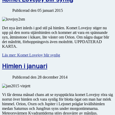
Publicerad den 05 januari 2015
Det nya året inleds i god stil på himlen. Komet Lovejoy stiger nu
upp på den norra stjärnhimlen och kommer att vara en spännande
syn, åtminstone i kikare, lite väster om Orion. Om några dagar blir
det månfritt, förhoppningsvis även molnfritt. UPPDATERAD
KARTA.
Läs mer: Komet Lovejoy blir synlig
Himlen i januari
Publicerad den 28 december 2014
Vi får denna månad chans att se nyupptäckta komet Lovejoy röra sig
norrut över himlen och vara synlig för blotta ögat om man har mörk
himmel. Orion, Oxen och Jupiter i Lejonet präglar kvällshimlen
medan Saturnus och Jungfrun syns under morgontimmarna.
Meteorsvärmen Kvadrantiderna störs dessvärre av månljus.