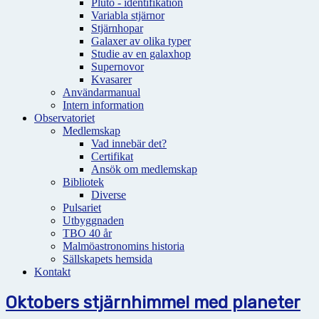
Pluto - identifikation
Variabla stjärnor
Stjärnhopar
Galaxer av olika typer
Studie av en galaxhop
Supernovor
Kvasarer
Användarmanual
Intern information
Observatoriet
Medlemskap
Vad innebär det?
Certifikat
Ansök om medlemskap
Bibliotek
Diverse
Pulsariet
Utbyggnaden
TBO 40 år
Malmöastronomins historia
Sällskapets hemsida
Kontakt
Oktobers stjärnhimmel med planeter