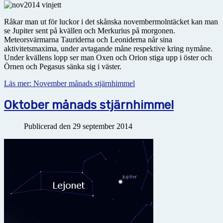
Råkar man ut för luckor i det skånska novembermolntäcket kan man
se Jupiter sent på kvällen och Merkurius på morgonen.
Meteorsvärmarna Tauriderna och Leoniderna når sina
aktivitetsmaxima, under avtagande måne respektive kring nymåne.
Under kvällens lopp ser man Oxen och Orion stiga upp i öster och
Örnen och Pegasus sänka sig i väster.
Läs mer: November månads stjärnhimmel
Oktober månads stjärnhimmel
Publicerad den 29 september 2014