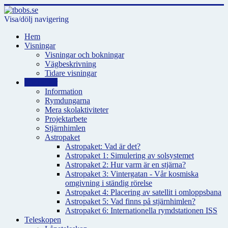
Visa/dölj navigering
Hem
Visningar
Visningar och bokningar
Vägbeskrivning
Tidare visningar
För skolor
Information
Rymdungarna
Mera skolaktiviteter
Projektarbete
Stjärnhimlen
Astropaket
Astropaket: Vad är det?
Astropaket 1: Simulering av solsystemet
Astropaket 2: Hur varm är en stjärna?
Astropaket 3: Vintergatan - Vår kosmiska
omgivning i ständig rörelse
Astropaket 4: Placering av satellit i omloppsbana
Astropaket 5: Vad finns på stjärnhimlen?
Astropaket 6: Internationella rymdstationen ISS
Teleskopen