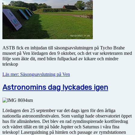
ASTB fick en inbjudan till säsongsavslutningen på Tycho Brahe
museet på Ven lördagen den 9 oktober, och det var sekreteraren med
följe som åkte dit, med bilen fullpackad av kikare och mindre
teleskop
Läs mer: Säsongsavslutning på Ven
Astronomins dag lyckades igen
Lördagen den 25 september var det dags igen för den årliga
nationella astronomifestivalen. Som vanligt hade observatoriet öppet
hus för allmänheten. Det blev en rad rymdinspirerade kortföredrag
och vädret tillät en titt på både Jupiter och Saturnus i våra fina
teleskop! Laserguidning på himlen och passage av rymdstationen