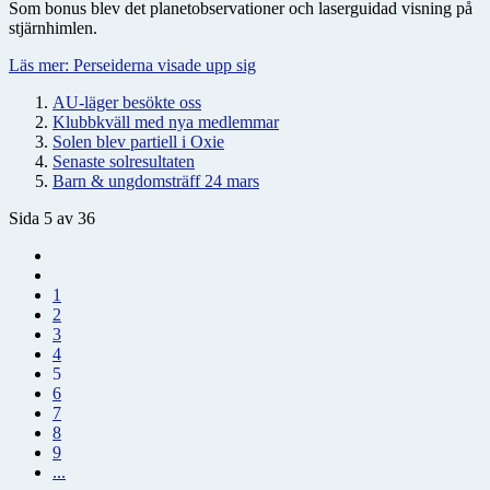
Som bonus blev det planetobservationer och laserguidad visning på
stjärnhimlen.
Läs mer: Perseiderna visade upp sig
AU-läger besökte oss
Klubbkväll med nya medlemmar
Solen blev partiell i Oxie
Senaste solresultaten
Barn & ungdomsträff 24 mars
Sida 5 av 36
1
2
3
4
5
6
7
8
9
...