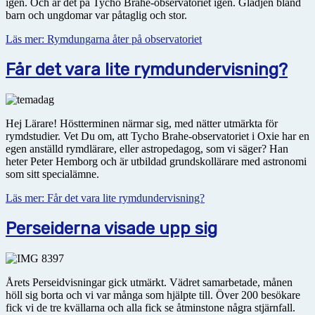
igen. Och är det på Tycho Brahe-observatoriet igen. Glädjen bland
barn och ungdomar var påtaglig och stor.
Läs mer: Rymdungarna åter på observatoriet
Får det vara lite rymdundervisning?
Hej Lärare! Höstterminen närmar sig, med nätter utmärkta för
rymdstudier. Vet Du om, att Tycho Brahe-observatoriet i Oxie har en
egen anställd rymdlärare, eller astropedagog, som vi säger? Han
heter Peter Hemborg och är utbildad grundskollärare med astronomi
som sitt specialämne.
Läs mer: Får det vara lite rymdundervisning?
Perseiderna visade upp sig
Årets Perseidvisningar gick utmärkt. Vädret samarbetade, månen
höll sig borta och vi var många som hjälpte till. Över 200 besökare
fick vi de tre kvällarna och alla fick se åtminstone några stjärnfall.