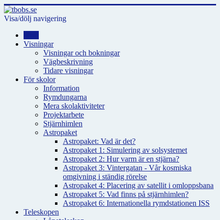
Visa/dölj navigering
Hem
Visningar
Visningar och bokningar
Vägbeskrivning
Tidare visningar
För skolor
Information
Rymdungarna
Mera skolaktiviteter
Projektarbete
Stjärnhimlen
Astropaket
Astropaket: Vad är det?
Astropaket 1: Simulering av solsystemet
Astropaket 2: Hur varm är en stjärna?
Astropaket 3: Vintergatan - Vår kosmiska
omgivning i ständig rörelse
Astropaket 4: Placering av satellit i omloppsbana
Astropaket 5: Vad finns på stjärnhimlen?
Astropaket 6: Internationella rymdstationen ISS
Teleskopen