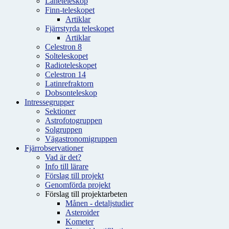
Låneteleskop
Finn-teleskopet
Artiklar
Fjärrstyrda teleskopet
Artiklar
Celestron 8
Solteleskopet
Radioteleskopet
Celestron 14
Latinrefraktorn
Dobsonteleskop
Intressegrupper
Sektioner
Astrofotogruppen
Solgruppen
Vägastronomigruppen
Fjärrobservationer
Vad är det?
Info till lärare
Förslag till projekt
Genomförda projekt
Förslag till projektarbeten
Månen - detaljstudier
Asteroider
Kometer