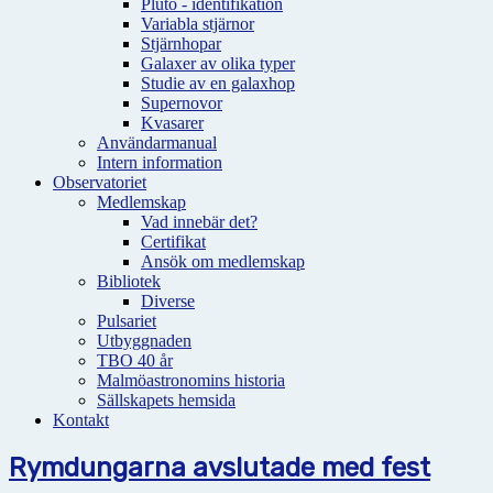
Pluto - identifikation
Variabla stjärnor
Stjärnhopar
Galaxer av olika typer
Studie av en galaxhop
Supernovor
Kvasarer
Användarmanual
Intern information
Observatoriet
Medlemskap
Vad innebär det?
Certifikat
Ansök om medlemskap
Bibliotek
Diverse
Pulsariet
Utbyggnaden
TBO 40 år
Malmöastronomins historia
Sällskapets hemsida
Kontakt
Rymdungarna avslutade med fest