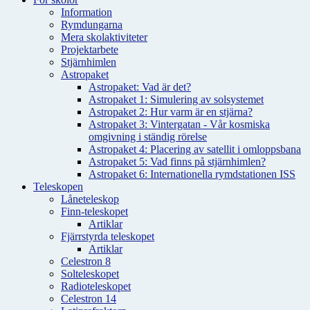
Information
Rymdungarna
Mera skolaktiviteter
Projektarbete
Stjärnhimlen
Astropaket
Astropaket: Vad är det?
Astropaket 1: Simulering av solsystemet
Astropaket 2: Hur varm är en stjärna?
Astropaket 3: Vintergatan - Vår kosmiska
omgivning i ständig rörelse
Astropaket 4: Placering av satellit i omloppsbana
Astropaket 5: Vad finns på stjärnhimlen?
Astropaket 6: Internationella rymdstationen ISS
Teleskopen
Låneteleskop
Finn-teleskopet
Artiklar
Fjärrstyrda teleskopet
Artiklar
Celestron 8
Solteleskopet
Radioteleskopet
Celestron 14