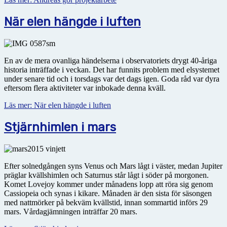
När elen hängde i luften
En av de mera ovanliga händelserna i observatoriets drygt 40-åriga
historia inträffade i veckan. Det har funnits problem med elsystemet
under senare tid och i torsdags var det dags igen. Goda råd var dyra
eftersom flera aktiviteter var inbokade denna kväll.
Läs mer: När elen hängde i luften
Stjärnhimlen i mars
Efter solnedgången syns Venus och Mars lågt i väster, medan Jupiter
präglar kvällshimlen och Saturnus står lågt i söder på morgonen.
Komet Lovejoy kommer under månadens lopp att röra sig genom
Cassiopeia och synas i kikare. Månaden är den sista för säsongen
med nattmörker på bekväm kvällstid, innan sommartid införs 29
mars. Vårdagjämningen inträffar 20 mars.