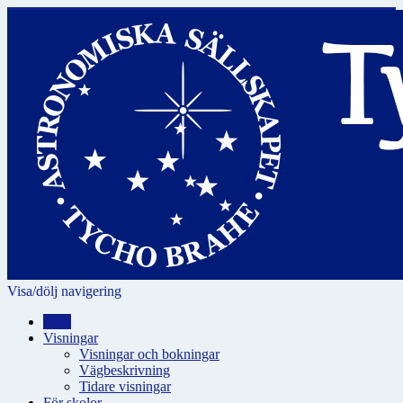
Visa/dölj navigering
Hem
Visningar
Visningar och bokningar
Vägbeskrivning
Tidare visningar
För skolor