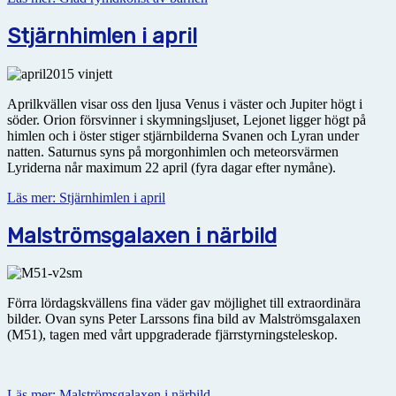
Stjärnhimlen i april
Aprilkvällen visar oss den ljusa Venus i väster och Jupiter högt i
söder. Orion försvinner i skymningsljuset, Lejonet ligger högt på
himlen och i öster stiger stjärnbilderna Svanen och Lyran under
natten. Saturnus syns på morgonhimlen och meteorsvärmen
Lyriderna når maximum 22 april (fyra dagar efter nymåne).
Läs mer: Stjärnhimlen i april
Malströmsgalaxen i närbild
Förra lördagskvällens fina väder gav möjlighet till extraordinära
bilder. Ovan syns Peter Larssons fina bild av Malströmsgalaxen
(M51), tagen med vårt uppgraderade fjärrstyrningsteleskop.
Läs mer: Malströmsgalaxen i närbild