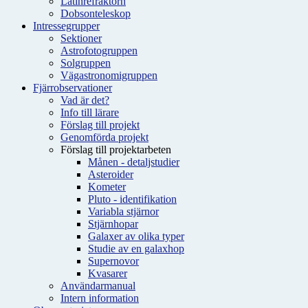
Latinrefraktorn
Dobsonteleskop
Intressegrupper
Sektioner
Astrofotogruppen
Solgruppen
Vägastronomigruppen
Fjärrobservationer
Vad är det?
Info till lärare
Förslag till projekt
Genomförda projekt
Förslag till projektarbeten
Månen - detaljstudier
Asteroider
Kometer
Pluto - identifikation
Variabla stjärnor
Stjärnhopar
Galaxer av olika typer
Studie av en galaxhop
Supernovor
Kvasarer
Användarmanual
Intern information