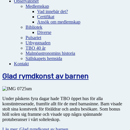
Observatoriet
Medlemskap
Vad innebär det?
Certifikat
Ansök om medlemskap
Bibliotek
Diverse
Pulsariet
Utbyggnaden
TBO 40 år
Malmöastronomins historia
Sällskapets hemsida
Kontakt
Glad rymdkonst av barnen
Under påskens fyra dagar hade TBO öppet hus för alla
konstintresserade, framför allt för de med barnasinne. Barn visade
stolt sina konstverk för föräldrar och andra besökare. Som bonus
höll solen sig framme och visade upp några spännande
protuberanser i vårt solteleskop.
Läs mer: Glad rymdkonst av barnen