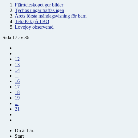
Fjärrteleskopet ger bilder
Tychos ungar träffas igen
Årets första måndagsvisning för barn
TetraPak på TBO
Lovejoy observerad
Sida 17 av 36
12
13
14
...
16
17
18
19
...
21
Du är här:
Start