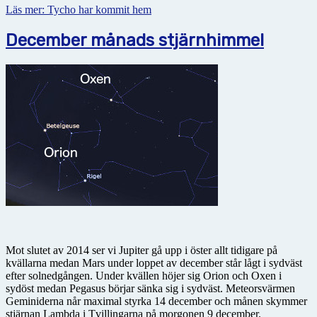
Läs mer: Tycho har kommit hem
December månads stjärnhimmel
Mot slutet av 2014 ser vi Jupiter gå upp i öster allt tidigare på
kvällarna medan Mars under loppet av december står lågt i sydväst
efter solnedgången. Under kvällen höjer sig Orion och Oxen i
sydöst medan Pegasus börjar sänka sig i sydväst. Meteorsvärmen
Geminiderna når maximal styrka 14 december och månen skymmer
stjärnan Lambda i Tvillingarna på morgonen 9 december.