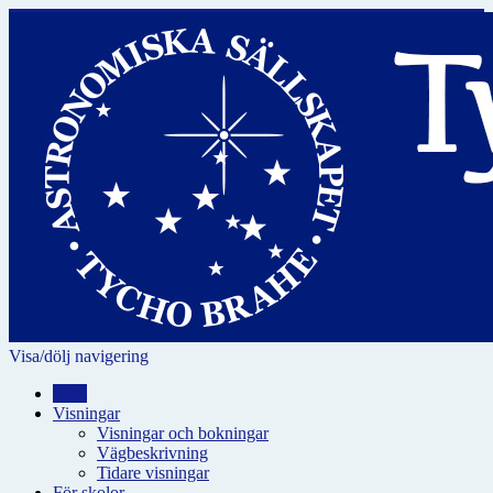
Visa/dölj navigering
Hem
Visningar
Visningar och bokningar
Vägbeskrivning
Tidare visningar
För skolor