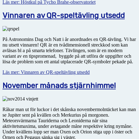
Läs mer: Höstkul på Tycho Brahe-observatoriet
Vinnaren av QR-speltävling utsedd
På Astronomins Dag och Natt i år anordnades en QR-tävling. Vi har
nu utsett vinnaren! QR är en tvådimensionell streckkod som kan
avläsas bl a på smarta telefoner. Tävlingen, som är en modern
variant av en tipspromenad, byggde på att utföra de uppgifter och
lösa de problem som ett antal utplacerade QR-symboler pekade på.
Läs mer: Vinnaren av QR-speltävling utsedd
November månads stjärnhimmel
Råkar man ut för luckor i det skånska novembermolntäcket kan man
se Jupiter sent på kvällen och Merkurius på morgonen.
Meteorsvärmarna Tauriderna och Leoniderna når sina
aktivitetsmaxima, under avtagande måne respektive kring nymåne.
Under kvällens lopp ser man Oxen och Orion stiga upp i öster och
Örnen och Pegasus sänka sig i väster.