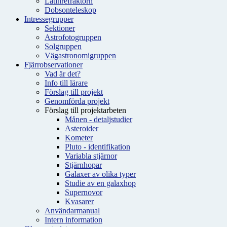
Latinrefraktorn
Dobsonteleskop
Intressegrupper
Sektioner
Astrofotogruppen
Solgruppen
Vägastronomigruppen
Fjärrobservationer
Vad är det?
Info till lärare
Förslag till projekt
Genomförda projekt
Förslag till projektarbeten
Månen - detaljstudier
Asteroider
Kometer
Pluto - identifikation
Variabla stjärnor
Stjärnhopar
Galaxer av olika typer
Studie av en galaxhop
Supernovor
Kvasarer
Användarmanual
Intern information