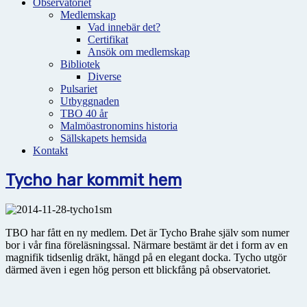
Observatoriet
Medlemskap
Vad innebär det?
Certifikat
Ansök om medlemskap
Bibliotek
Diverse
Pulsariet
Utbyggnaden
TBO 40 år
Malmöastronomins historia
Sällskapets hemsida
Kontakt
Tycho har kommit hem
TBO har fått en ny medlem. Det är Tycho Brahe själv som numer
bor i vår fina föreläsningssal. Närmare bestämt är det i form av en
magnifik tidsenlig dräkt, hängd på en elegant docka. Tycho utgör
därmed även i egen hög person ett blickfång på observatoriet.