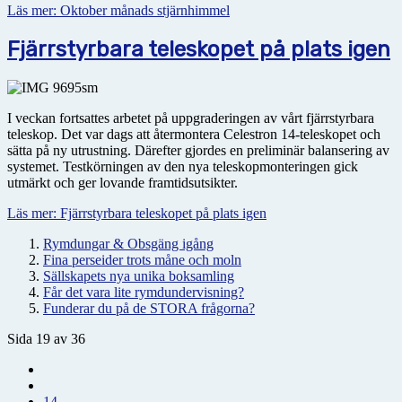
Läs mer: Oktober månads stjärnhimmel
Fjärrstyrbara teleskopet på plats igen
I veckan fortsattes arbetet på uppgraderingen av vårt fjärrstyrbara
teleskop. Det var dags att återmontera Celestron 14-teleskopet och
sätta på ny utrustning. Därefter gjordes en preliminär balansering av
systemet. Testkörningen av den nya teleskopmonteringen gick
utmärkt och ger lovande framtidsutsikter.
Läs mer: Fjärrstyrbara teleskopet på plats igen
Rymdungar & Obsgäng igång
Fina perseider trots måne och moln
Sällskapets nya unika boksamling
Får det vara lite rymdundervisning?
Funderar du på de STORA frågorna?
Sida 19 av 36
14