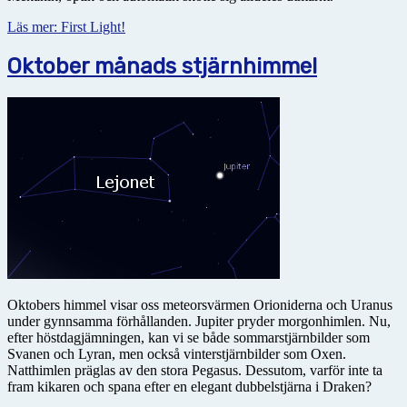
Läs mer: First Light!
Oktober månads stjärnhimmel
Oktobers himmel visar oss meteorsvärmen Orioniderna och Uranus
under gynnsamma förhållanden. Jupiter pryder morgonhimlen. Nu,
efter höstdagjämningen, kan vi se både sommarstjärnbilder som
Svanen och Lyran, men också vinterstjärnbilder som Oxen.
Natthimlen präglas av den stora Pegasus. Dessutom, varför inte ta
fram kikaren och spana efter en elegant dubbelstjärna i Draken?