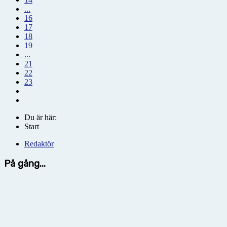
...
16
17
18
19
...
21
22
23
Du är här:
Start
Redaktör
På gång...