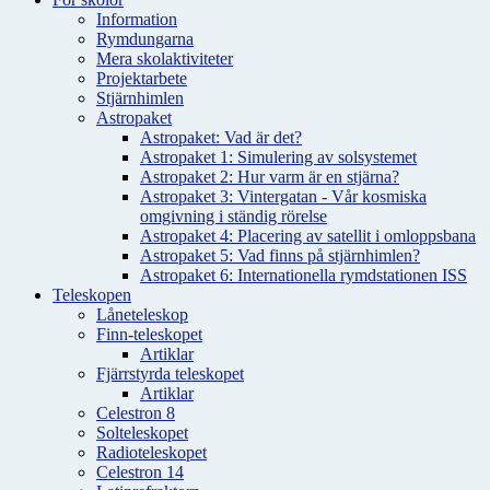
Information
Rymdungarna
Mera skolaktiviteter
Projektarbete
Stjärnhimlen
Astropaket
Astropaket: Vad är det?
Astropaket 1: Simulering av solsystemet
Astropaket 2: Hur varm är en stjärna?
Astropaket 3: Vintergatan - Vår kosmiska
omgivning i ständig rörelse
Astropaket 4: Placering av satellit i omloppsbana
Astropaket 5: Vad finns på stjärnhimlen?
Astropaket 6: Internationella rymdstationen ISS
Teleskopen
Låneteleskop
Finn-teleskopet
Artiklar
Fjärrstyrda teleskopet
Artiklar
Celestron 8
Solteleskopet
Radioteleskopet
Celestron 14