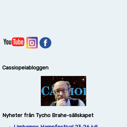
Cassiopeiabloggen
Nyheter från Tycho Brahe-sällskapet