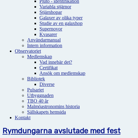
Pluto - identifikation
Variabla stjärnor
Stjärnhopar
Galaxer av olika typer
Studie av en galaxhop
Supernovor
Kvasarer
Användarmanual
Intern information
Observatoriet
Medlemskap
Vad innebär det?
Certifikat
Ansök om medlemskap
Bibliotek
Diverse
Pulsariet
Utbyggnaden
TBO 40 år
Malmöastronomins historia
Sällskapets hemsida
Kontakt
Rymdungarna avslutade med fest