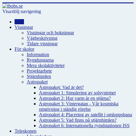
Visa/dölj navigering
Hem
Visningar
Visningar och bokningar
Vägbeskrivning
Tidare visningar
För skolor
Information
Rymdungarna
Mera skolaktiviteter
Projektarbete
Stjärnhimlen
Astropaket
Astropaket: Vad är det?
Astropaket 1: Simulering av solsystemet
Astropaket 2: Hur varm är en stjärna?
Astropaket 3: Vintergatan - Vår kosmiska
omgivning i ständig rörelse
Astropaket 4: Placering av satellit i omloppsbana
Astropaket 5: Vad finns på stjärnhimlen?
Astropaket 6: Internationella rymdstationen ISS
Teleskopen