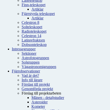
Låneteleskop
Finn-teleskopet
Artiklar
Fjärrstyrda teleskopet
Artiklar
Celestron 8
Solteleskopet
Radioteleskopet
Celestron 14
Latinrefraktorn
Dobsonteleskop
Intressegrupper
Sektioner
Astrofotogruppen
Solgruppen
Vägastronomigruppen
Fjärrobservationer
Vad är det?
Info till lärare
Förslag till projekt
Genomförda projekt
Förslag till projektarbeten
Månen - detaljstudier
Asteroider
Kometer