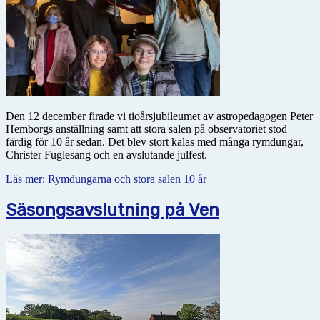
Den 12 december firade vi tioårsjubileumet av astropedagogen Peter
Hemborgs anställning samt att stora salen på observatoriet stod
färdig för 10 år sedan. Det blev stort kalas med många rymdungar,
Christer Fuglesang och en avslutande julfest.
Läs mer: Rymdungarna och stora salen 10 år
Säsongsavslutning på Ven