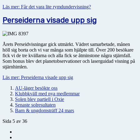
Läs mer: Får det vara lite rymdundervisning?
Perseiderna visade upp sig
Årets Perseidvisningar gick utmärkt. Vädret samarbetade, månen
höll sig borta och vi var många som hjälpte till. Över 200 besökare
fick vi de tre kvällarna och alla fick se åtminstone några stjärnfall.
Som bonus blev det planetobservationer och laserguidad visning på
stjärnhimlen.
Läs mer: Perseiderna visade upp sig
AU-läger besökte oss
Klubbkväll med nya medlemmar
Solen blev partiell i Oxie
Senaste solresultaten
Barn & ungdomsträff 24 mars
Sida 5 av 36