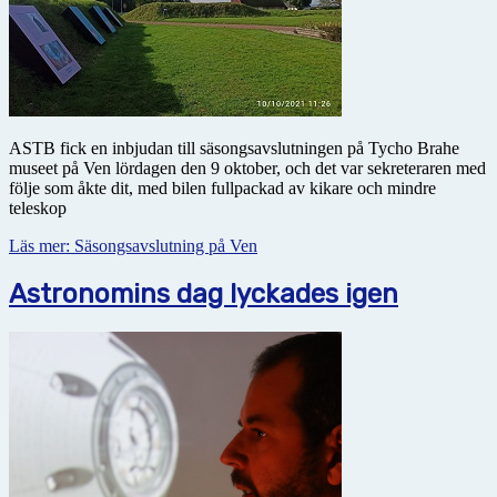
ASTB fick en inbjudan till säsongsavslutningen på Tycho Brahe
museet på Ven lördagen den 9 oktober, och det var sekreteraren med
följe som åkte dit, med bilen fullpackad av kikare och mindre
teleskop
Läs mer: Säsongsavslutning på Ven
Astronomins dag lyckades igen