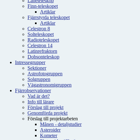
Låneteleskop
Finn-teleskopet
Artiklar
Fjärrstyrda teleskopet
Artiklar
Celestron 8
Solteleskopet
Radioteleskopet
Celestron 14
Latinrefraktorn
Dobsonteleskop
Intressegrupper
Sektioner
Astrofotogruppen
Solgruppen
Vägastronomigruppen
Fjärrobservationer
Vad är det?
Info till lärare
Förslag till projekt
Genomförda projekt
Förslag till projektarbeten
Månen - detaljstudier
Asteroider
Kometer