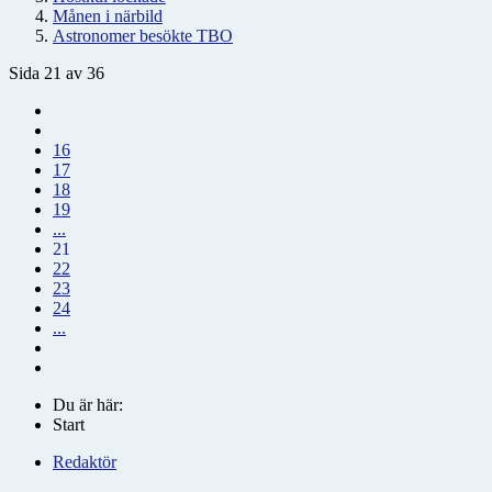
Månen i närbild
Astronomer besökte TBO
Sida 21 av 36
16
17
18
19
...
21
22
23
24
...
Du är här:
Start
Redaktör