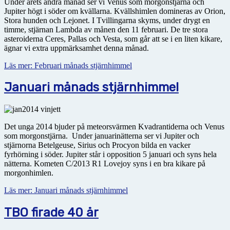
Under årets andra månad ser vi Venus som morgonstjärna och
Jupiter högt i söder om kvällarna. Kvällshimlen domineras av Orion,
Stora hunden och Lejonet. I Tvillingarna skyms, under drygt en
timme, stjärnan Lambda av månen den 11 februari. De tre stora
asteroiderna Ceres, Pallas och Vesta, som går att se i en liten kikare,
ägnar vi extra uppmärksamhet denna månad.
Läs mer: Februari månads stjärnhimmel
Januari månads stjärnhimmel
Det unga 2014 bjuder på meteorsvärmen Kvadrantiderna och Venus
som morgonstjärna. Under januarinätterna ser vi Jupiter och
stjärnorna Betelgeuse, Sirius och Procyon bilda en vacker
fyrhörning i söder. Jupiter står i opposition 5 januari och syns hela
nätterna. Kometen C/2013 R1 Lovejoy syns i en bra kikare på
morgonhimlen.
Läs mer: Januari månads stjärnhimmel
TBO firade 40 år