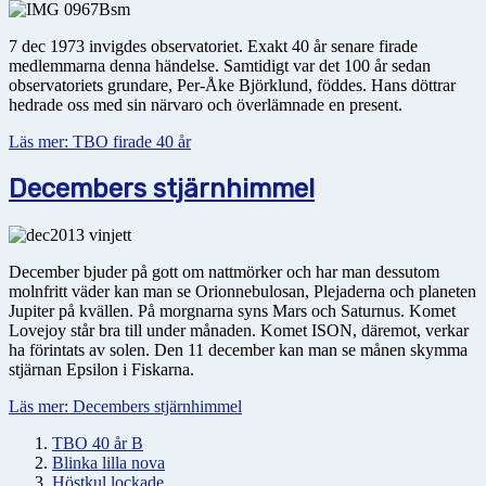
7 dec 1973 invigdes observatoriet. Exakt 40 år senare firade
medlemmarna denna händelse. Samtidigt var det 100 år sedan
observatoriets grundare, Per-Åke Björklund, föddes. Hans döttrar
hedrade oss med sin närvaro och överlämnade en present.
Läs mer: TBO firade 40 år
Decembers stjärnhimmel
December bjuder på gott om nattmörker och har man dessutom
molnfritt väder kan man se Orionnebulosan, Plejaderna och planeten
Jupiter på kvällen. På morgnarna syns Mars och Saturnus. Komet
Lovejoy står bra till under månaden. Komet ISON, däremot, verkar
ha förintats av solen. Den 11 december kan man se månen skymma
stjärnan Epsilon i Fiskarna.
Läs mer: Decembers stjärnhimmel
TBO 40 år B
Blinka lilla nova
Höstkul lockade