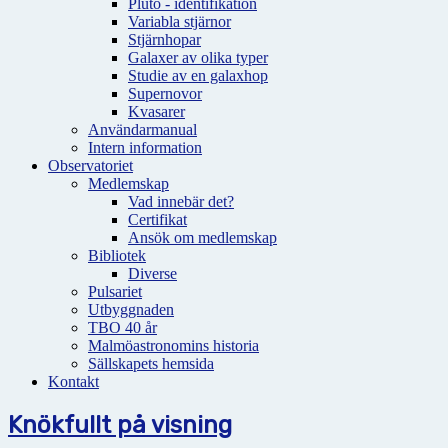
Pluto - identifikation
Variabla stjärnor
Stjärnhopar
Galaxer av olika typer
Studie av en galaxhop
Supernovor
Kvasarer
Användarmanual
Intern information
Observatoriet
Medlemskap
Vad innebär det?
Certifikat
Ansök om medlemskap
Bibliotek
Diverse
Pulsariet
Utbyggnaden
TBO 40 år
Malmöastronomins historia
Sällskapets hemsida
Kontakt
Knökfullt på visning