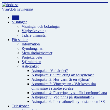
Visa/dölj navigering
Hem
Visningar
Visningar och bokningar
Vägbeskrivning
Tidare visningar
För skolor
Information
Rymdungarna
Mera skolaktiviteter
Projektarbete
Stjärnhimlen
Astropaket
Astropaket: Vad är det?
Astropaket 1: Simulering av solsystemet
Astropaket 2: Hur varm är en stjärna?
Astropaket 3: Vintergatan - Vår kosmiska
omgivning i ständig rörelse
Astropaket 4: Placering av satellit i omloppsbana
Astropaket 5: Vad finns på stjärnhimlen?
Astropaket 6: Internationella rymdstationen ISS
Teleskopen