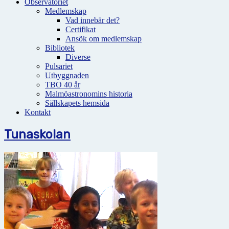
Observatoriet
Medlemskap
Vad innebär det?
Certifikat
Ansök om medlemskap
Bibliotek
Diverse
Pulsariet
Utbyggnaden
TBO 40 år
Malmöastronomins historia
Sällskapets hemsida
Kontakt
Tunaskolan