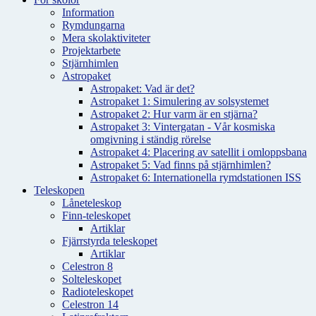
Information
Rymdungarna
Mera skolaktiviteter
Projektarbete
Stjärnhimlen
Astropaket
Astropaket: Vad är det?
Astropaket 1: Simulering av solsystemet
Astropaket 2: Hur varm är en stjärna?
Astropaket 3: Vintergatan - Vår kosmiska
omgivning i ständig rörelse
Astropaket 4: Placering av satellit i omloppsbana
Astropaket 5: Vad finns på stjärnhimlen?
Astropaket 6: Internationella rymdstationen ISS
Teleskopen
Låneteleskop
Finn-teleskopet
Artiklar
Fjärrstyrda teleskopet
Artiklar
Celestron 8
Solteleskopet
Radioteleskopet
Celestron 14