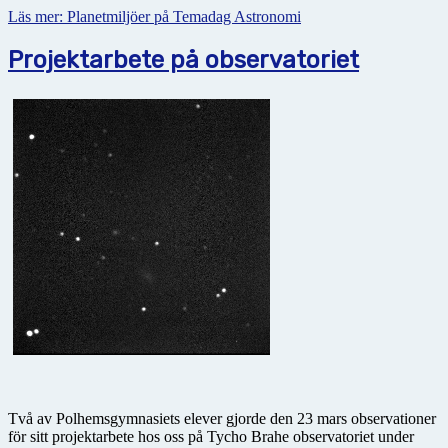
Läs mer: Planetmiljöer på Temadag Astronomi
Projektarbete på observatoriet
Två av Polhemsgymnasiets elever gjorde den 23 mars observationer
för sitt projektarbete hos oss på Tycho Brahe observatoriet under