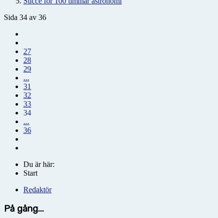
Succé för 100 timmar astronomi
Sida 34 av 36
27
28
29
...
31
32
33
34
...
36
Du är här:
Start
Redaktör
På gång...