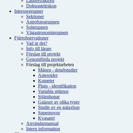
Latinrefraktorn
Dobsonteleskop
Intressegrupper
Sektioner
Astrofotogruppen
Solgruppen
Vägastronomigruppen
Fjärrobservationer
Vad är det?
Info till lärare
Förslag till projekt
Genomförda projekt
Förslag till projektarbeten
Månen - detaljstudier
Asteroider
Kometer
Pluto - identifikation
Variabla stjärnor
Stjärnhopar
Galaxer av olika typer
Studie av en galaxhop
Supernovor
Kvasarer
Användarmanual
Intern information