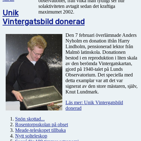
observationer, från vilka man tydligt ser hur
solaktiviteten avtagit sedan det kraftiga
Unik
maximumet 2002.
Vintergatsbild donerad
Den 7 februari överlämnade Anders
Nyholm en donation ifrån Harry
Lindholm, pensionerad lektor från
Malmö latinskola. Donationen
bestod i en reproduktion i liten skala
av den berömda Vintergatskartan,
gjord på 1940-talet på Lunds
Observatorium. Det speciella med
detta examplar var att det var
signerat av den store mästaren, själv,
Knut Lundmark.
Läs mer: Unik Vintergatsbild
donerad
Snön skottad...
Rosentorpsskolan på obset
Meade-teleskopet tillbaka
Nytt solteleskop