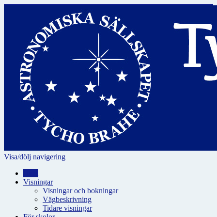
Visa/dölj navigering
Hem
Visningar
Visningar och bokningar
Vägbeskrivning
Tidare visningar
För skolor