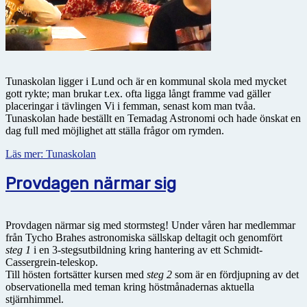
Tunaskolan ligger i Lund och är en kommunal skola med mycket
gott rykte; man brukar t.ex. ofta ligga långt framme vad gäller
placeringar i tävlingen Vi i femman, senast kom man tvåa.
Tunaskolan hade beställt en Temadag Astronomi och hade önskat en
dag full med möjlighet att ställa frågor om rymden.
Läs mer: Tunaskolan
Provdagen närmar sig
Provdagen närmar sig med stormsteg! Under våren har medlemmar
från Tycho Brahes astronomiska sällskap deltagit och genomfört
steg 1
i en 3-stegsutbildning kring hantering av ett Schmidt-
Cassergrein-teleskop.
Till hösten fortsätter kursen med
steg 2
som är en fördjupning av det
observationella med teman kring höstmånadernas aktuella
stjärnhimmel.