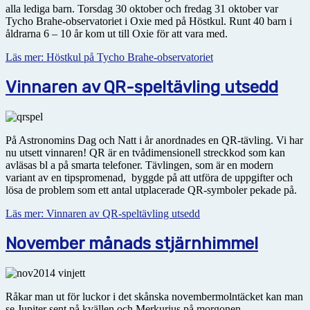
alla lediga barn. Torsdag 30 oktober och fredag 31 oktober var
Tycho Brahe-observatoriet i Oxie med på Höstkul. Runt 40 barn i
åldrarna 6 – 10 år kom ut till Oxie för att vara med.
Läs mer: Höstkul på Tycho Brahe-observatoriet
Vinnaren av QR-speltävling utsedd
På Astronomins Dag och Natt i år anordnades en QR-tävling. Vi har
nu utsett vinnaren! QR är en tvådimensionell streckkod som kan
avläsas bl a på smarta telefoner. Tävlingen, som är en modern
variant av en tipspromenad, byggde på att utföra de uppgifter och
lösa de problem som ett antal utplacerade QR-symboler pekade på.
Läs mer: Vinnaren av QR-speltävling utsedd
November månads stjärnhimmel
Råkar man ut för luckor i det skånska novembermolntäcket kan man
se Jupiter sent på kvällen och Merkurius på morgonen.