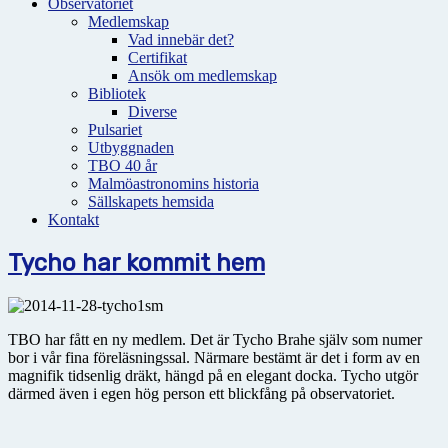
Observatoriet
Medlemskap
Vad innebär det?
Certifikat
Ansök om medlemskap
Bibliotek
Diverse
Pulsariet
Utbyggnaden
TBO 40 år
Malmöastronomins historia
Sällskapets hemsida
Kontakt
Tycho har kommit hem
TBO har fått en ny medlem. Det är Tycho Brahe själv som numer
bor i vår fina föreläsningssal. Närmare bestämt är det i form av en
magnifik tidsenlig dräkt, hängd på en elegant docka. Tycho utgör
därmed även i egen hög person ett blickfång på observatoriet.