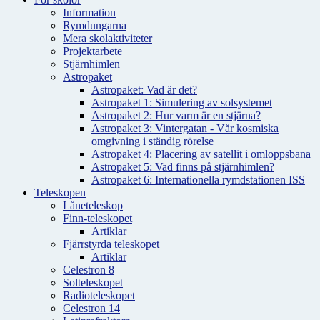
Information
Rymdungarna
Mera skolaktiviteter
Projektarbete
Stjärnhimlen
Astropaket
Astropaket: Vad är det?
Astropaket 1: Simulering av solsystemet
Astropaket 2: Hur varm är en stjärna?
Astropaket 3: Vintergatan - Vår kosmiska
omgivning i ständig rörelse
Astropaket 4: Placering av satellit i omloppsbana
Astropaket 5: Vad finns på stjärnhimlen?
Astropaket 6: Internationella rymdstationen ISS
Teleskopen
Låneteleskop
Finn-teleskopet
Artiklar
Fjärrstyrda teleskopet
Artiklar
Celestron 8
Solteleskopet
Radioteleskopet
Celestron 14