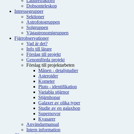
Latinrefraktorn
Dobsonteleskop
Intressegrupper
Sektioner
Astrofotogruppen
Solgruppen
Vägastronomigruppen
Fjärrobservationer
Vad är det?
Info till lärare
Förslag till projekt
Genomförda projekt
Förslag till projektarbeten
Månen - detaljstudier
Asteroider
Kometer
Pluto - identifikation
Variabla stjärnor
Stjärnhopar
Galaxer av olika typer
Studie av en galaxhop
Supernovor
Kvasarer
Användarmanual
Intern information