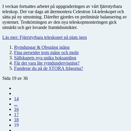
I veckan fortsattes arbetet på uppgraderingen av vårt fjärrstyrbara
teleskop. Det var dags att återmontera Celestron 14-teleskopet och
sätta på ny utrustning. Därefter gjordes en preliminär balansering av
systemet. Testkörningen av den nya teleskopmonteringen gick
utmärkt och ger lovande framtidsutsikter.
Läs mer: Fjärrstyrbara teleskopet på plats igen
Rymdungar & Obsgäng igång
Fina perseider trots måne och moln
Sällskapets nya unika boksamling
Får det vara lite rymdundervisning?
Funderar du på de STORA frågorna?
Sida 19 av 36
14
...
16
17
18
19
...