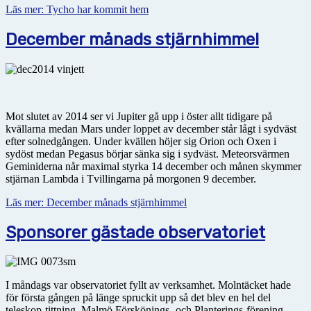
Läs mer: Tycho har kommit hem
December månads stjärnhimmel
Mot slutet av 2014 ser vi Jupiter gå upp i öster allt tidigare på
kvällarna medan Mars under loppet av december står lågt i sydväst
efter solnedgången. Under kvällen höjer sig Orion och Oxen i
sydöst medan Pegasus börjar sänka sig i sydväst. Meteorsvärmen
Geminiderna når maximal styrka 14 december och månen skymmer
stjärnan Lambda i Tvillingarna på morgonen 9 december.
Läs mer: December månads stjärnhimmel
Sponsorer gästade observatoriet
I måndags var observatoriet fyllt av verksamhet. Molntäcket hade
för första gången på länge spruckit upp så det blev en hel del
teleskop-tittning. Malmö Förskönings- och Planterings-förening