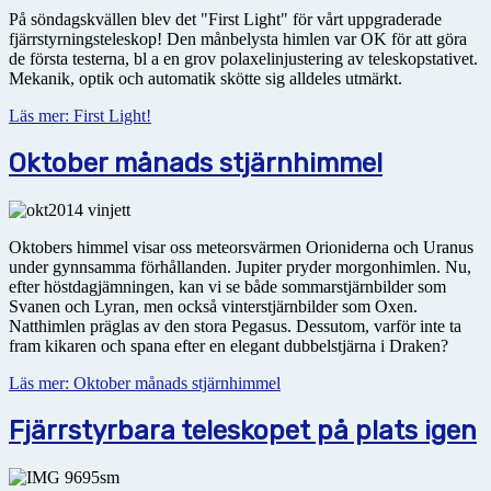
På söndagskvällen blev det "First Light" för vårt uppgraderade
fjärrstyrningsteleskop! Den månbelysta himlen var OK för att göra
de första testerna, bl a en grov polaxelinjustering av teleskopstativet.
Mekanik, optik och automatik skötte sig alldeles utmärkt.
Läs mer: First Light!
Oktober månads stjärnhimmel
Oktobers himmel visar oss meteorsvärmen Orioniderna och Uranus
under gynnsamma förhållanden. Jupiter pryder morgonhimlen. Nu,
efter höstdagjämningen, kan vi se både sommarstjärnbilder som
Svanen och Lyran, men också vinterstjärnbilder som Oxen.
Natthimlen präglas av den stora Pegasus. Dessutom, varför inte ta
fram kikaren och spana efter en elegant dubbelstjärna i Draken?
Läs mer: Oktober månads stjärnhimmel
Fjärrstyrbara teleskopet på plats igen