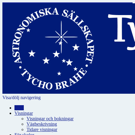
Visa/dölj navigering
Hem
Visningar
Visningar och bokningar
Vägbeskrivning
Tidare visningar
För skolor