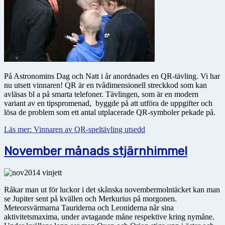
På Astronomins Dag och Natt i år anordnades en QR-tävling. Vi har
nu utsett vinnaren! QR är en tvådimensionell streckkod som kan
avläsas bl a på smarta telefoner. Tävlingen, som är en modern
variant av en tipspromenad, byggde på att utföra de uppgifter och
lösa de problem som ett antal utplacerade QR-symboler pekade på.
Läs mer: Vinnaren av QR-speltävling utsedd
November månads stjärnhimmel
Råkar man ut för luckor i det skånska novembermolntäcket kan man
se Jupiter sent på kvällen och Merkurius på morgonen.
Meteorsvärmarna Tauriderna och Leoniderna når sina
aktivitetsmaxima, under avtagande måne respektive kring nymåne.