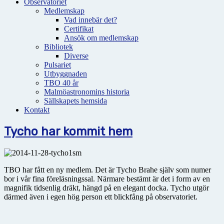
Observatoriet
Medlemskap
Vad innebär det?
Certifikat
Ansök om medlemskap
Bibliotek
Diverse
Pulsariet
Utbyggnaden
TBO 40 år
Malmöastronomins historia
Sällskapets hemsida
Kontakt
Tycho har kommit hem
TBO har fått en ny medlem. Det är Tycho Brahe själv som numer
bor i vår fina föreläsningssal. Närmare bestämt är det i form av en
magnifik tidsenlig dräkt, hängd på en elegant docka. Tycho utgör
därmed även i egen hög person ett blickfång på observatoriet.