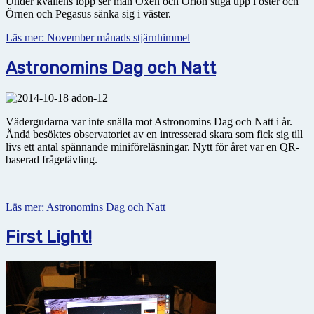
Under kvällens lopp ser man Oxen och Orion stiga upp i öster och
Örnen och Pegasus sänka sig i väster.
Läs mer: November månads stjärnhimmel
Astronomins Dag och Natt
Vädergudarna var inte snälla mot Astronomins Dag och Natt i år.
Ändå besöktes observatoriet av en intresserad skara som fick sig till
livs ett antal spännande miniföreläsningar. Nytt för året var en QR-
baserad frågetävling.
Läs mer: Astronomins Dag och Natt
First Light!