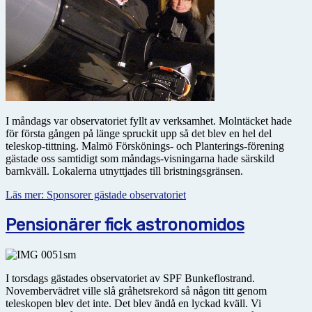
I måndags var observatoriet fyllt av verksamhet. Molntäcket hade
för första gången på länge spruckit upp så det blev en hel del
teleskop-tittning. Malmö Förskönings- och Planterings-förening
gästade oss samtidigt som måndags-visningarna hade särskild
barnkväll. Lokalerna utnyttjades till bristningsgränsen.
Läs mer: Sponsorer gästade observatoriet
Pensionärer fick astronomidos
I torsdags gästades observatoriet av SPF Bunkeflostrand.
Novembervädret ville slå gråhetsrekord så någon titt genom
teleskopen blev det inte. Det blev ändå en lyckad kväll. Vi