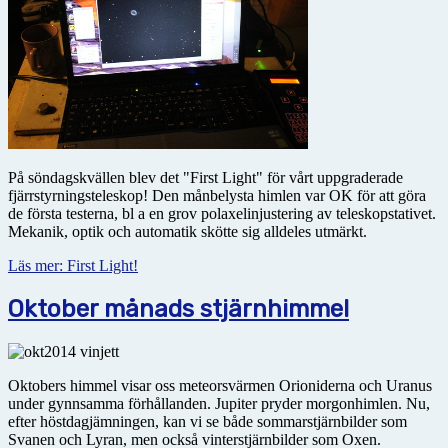
På söndagskvällen blev det "First Light" för vårt uppgraderade
fjärrstyrningsteleskop! Den månbelysta himlen var OK för att göra
de första testerna, bl a en grov polaxelinjustering av teleskopstativet.
Mekanik, optik och automatik skötte sig alldeles utmärkt.
Läs mer: First Light!
Oktober månads stjärnhimmel
Oktobers himmel visar oss meteorsvärmen Orioniderna och Uranus
under gynnsamma förhållanden. Jupiter pryder morgonhimlen. Nu,
efter höstdagjämningen, kan vi se både sommarstjärnbilder som
Svanen och Lyran, men också vinterstjärnbilder som Oxen.