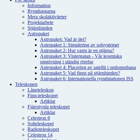
Information
Rymdungarna
Mera skolaktiviteter
Projektarbete
Stjärnhimlen
Astropaket
Astropaket: Vad är det?
Astropaket 1: Simulering av solsystemet
Astropaket 2: Hur varm är en stjärna?
Astropaket 3: Vintergatan - Vår kosmiska
omgivning i ständig rörelse
Astropaket 4: Placering av satellit i omloppsbana
Astropaket 5: Vad finns på stjärnhimlen?
Astropaket 6: Internationella rymdstationen ISS
Teleskopen
Låneteleskop
Finn-teleskopet
Artiklar
Fjärrstyrda teleskopet
Artiklar
Celestron 8
Solteleskopet
Radioteleskopet
Celestron 14