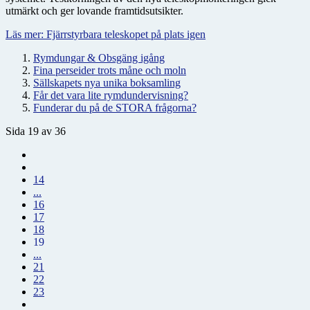
utmärkt och ger lovande framtidsutsikter.
Läs mer: Fjärrstyrbara teleskopet på plats igen
Rymdungar & Obsgäng igång
Fina perseider trots måne och moln
Sällskapets nya unika boksamling
Får det vara lite rymdundervisning?
Funderar du på de STORA frågorna?
Sida 19 av 36
14
...
16
17
18
19
...
21
22
23