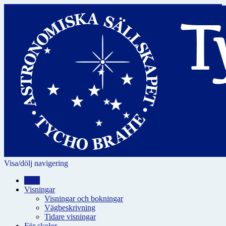
Visa/dölj navigering
Hem
Visningar
Visningar och bokningar
Vägbeskrivning
Tidare visningar
För skolor