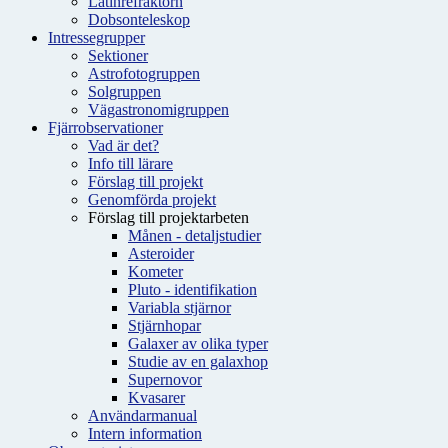
Latinrefraktorn
Dobsonteleskop
Intressegrupper
Sektioner
Astrofotogruppen
Solgruppen
Vägastronomigruppen
Fjärrobservationer
Vad är det?
Info till lärare
Förslag till projekt
Genomförda projekt
Förslag till projektarbeten
Månen - detaljstudier
Asteroider
Kometer
Pluto - identifikation
Variabla stjärnor
Stjärnhopar
Galaxer av olika typer
Studie av en galaxhop
Supernovor
Kvasarer
Användarmanual
Intern information