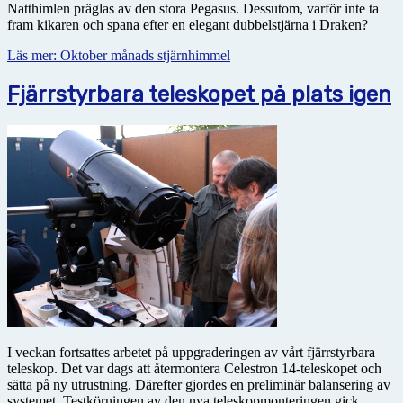
Natthimlen präglas av den stora Pegasus. Dessutom, varför inte ta
fram kikaren och spana efter en elegant dubbelstjärna i Draken?
Läs mer: Oktober månads stjärnhimmel
Fjärrstyrbara teleskopet på plats igen
I veckan fortsattes arbetet på uppgraderingen av vårt fjärrstyrbara
teleskop. Det var dags att återmontera Celestron 14-teleskopet och
sätta på ny utrustning. Därefter gjordes en preliminär balansering av
systemet. Testkörningen av den nya teleskopmonteringen gick