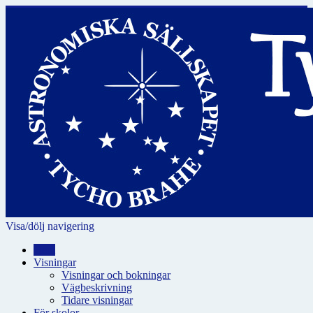
Visa/dölj navigering
Hem
Visningar
Visningar och bokningar
Vägbeskrivning
Tidare visningar
För skolor