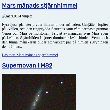
Mars månads stjärnhimmel
Fyra ljusa planeter pryder himlen under månaden. Gasjätten Jupiter
på kvällen, och den ringprydda Saturnus samt våra närmaste grannar
Venus och Mars på morgonen. I slutet av månaden syns Mars även
på kvällen. Stjärnbilden Lejonet dominerar kvällshimlen. Venus och
den tunna månskäran bildar ett vackert par på himlen i gryningen
den 27 mars.
Läs mer: Mars månads stjärnhimmel
Supernovan i M82