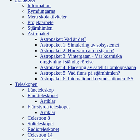
Information
Rymdungarna
Mera skolaktiviteter
Projektarbete
Stjärnhimlen
Astropaket
Astropaket: Vad är det?
Astropaket 1: Simulering av solsystemet
Astropaket 2: Hur varm är en stjärna?
Astropaket 3: Vintergatan - Vår kosmiska
omgivning i ständig rörelse
Astropaket 4: Placering av satellit i omloppsbana
Astropaket 5: Vad finns på stjärnhimlen?
Astropaket 6: Internationella rymdstationen ISS
Teleskopen
Låneteleskop
Finn-teleskopet
Artiklar
Fjärrstyrda teleskopet
Artiklar
Celestron 8
Solteleskopet
Radioteleskopet
Celestron 14