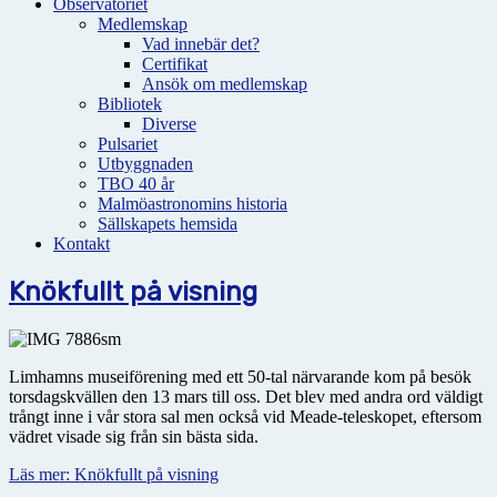
Observatoriet
Medlemskap
Vad innebär det?
Certifikat
Ansök om medlemskap
Bibliotek
Diverse
Pulsariet
Utbyggnaden
TBO 40 år
Malmöastronomins historia
Sällskapets hemsida
Kontakt
Knökfullt på visning
Limhamns museiförening med ett 50-tal närvarande kom på besök
torsdagskvällen den 13 mars till oss. Det blev med andra ord väldigt
trångt inne i vår stora sal men också vid Meade-teleskopet, eftersom
vädret visade sig från sin bästa sida.
Läs mer: Knökfullt på visning