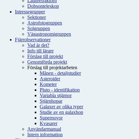
Latinrefraktorn
Dobsonteleskop
Intressegrupper
Sektioner
Astrofotogruppen
Solgruppen
Vägastronomigruppen
Fjärrobservationer
Vad är det?
Info till lärare
Förslag till projekt
Genomförda projekt
Förslag till projektarbeten
Månen - detaljstudier
Asteroider
Kometer
Pluto - identifikation
Variabla stjärnor
Stjärnhopar
Galaxer av olika typer
Studie av en galaxhop
Supernovor
Kvasarer
Användarmanual
Intern information