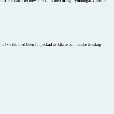
ör 10 år sedan. Det blev stort kalas med många rymdungar, Christer
m åkte dit, med bilen fullpackad av kikare och mindre teleskop