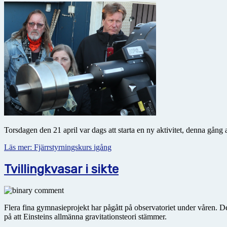
Torsdagen den 21 april var dags att starta en ny aktivitet, denna gång
Läs mer: Fjärrstyrningskurs igång
Tvillingkvasar i sikte
Flera fina gymnasieprojekt har pågått på observatoriet under våren. D
på att Einsteins allmänna gravitationsteori stämmer.