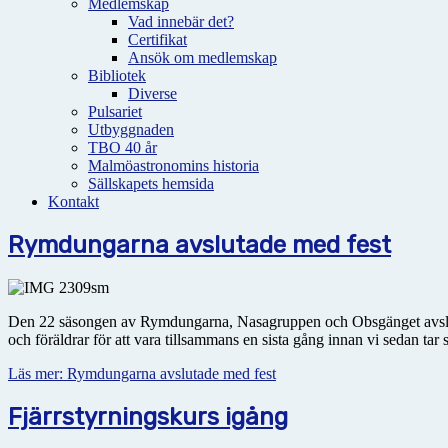
Medlemskap
Vad innebär det?
Certifikat
Ansök om medlemskap
Bibliotek
Diverse
Pulsariet
Utbyggnaden
TBO 40 år
Malmöastronomins historia
Sällskapets hemsida
Kontakt
Rymdungarna avslutade med fest
Den 22 säsongen av Rymdungarna, Nasagruppen och Obsgänget avslutad
och föräldrar för att vara tillsammans en sista gång innan vi sedan ta
Läs mer: Rymdungarna avslutade med fest
Fjärrstyrningskurs igång