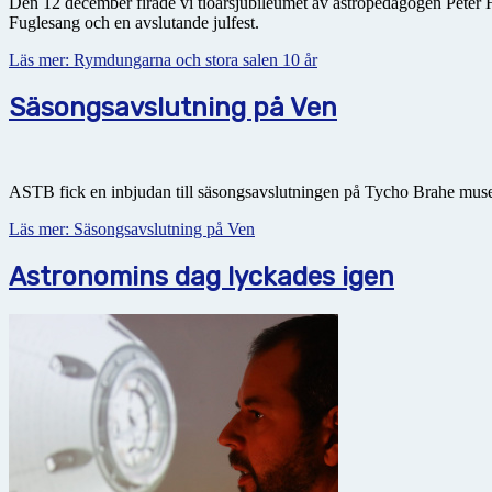
Den 12 december firade vi tioårsjubileumet av astropedagogen Peter He
Fuglesang och en avslutande julfest.
Läs mer: Rymdungarna och stora salen 10 år
Säsongsavslutning på Ven
ASTB fick en inbjudan till säsongsavslutningen på Tycho Brahe museet
Läs mer: Säsongsavslutning på Ven
Astronomins dag lyckades igen