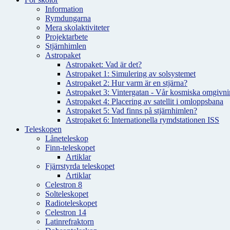
Information
Rymdungarna
Mera skolaktiviteter
Projektarbete
Stjärnhimlen
Astropaket
Astropaket: Vad är det?
Astropaket 1: Simulering av solsystemet
Astropaket 2: Hur varm är en stjärna?
Astropaket 3: Vintergatan - Vår kosmiska omgivnin
Astropaket 4: Placering av satellit i omloppsbana
Astropaket 5: Vad finns på stjärnhimlen?
Astropaket 6: Internationella rymdstationen ISS
Teleskopen
Låneteleskop
Finn-teleskopet
Artiklar
Fjärrstyrda teleskopet
Artiklar
Celestron 8
Solteleskopet
Radioteleskopet
Celestron 14
Latinrefraktorn