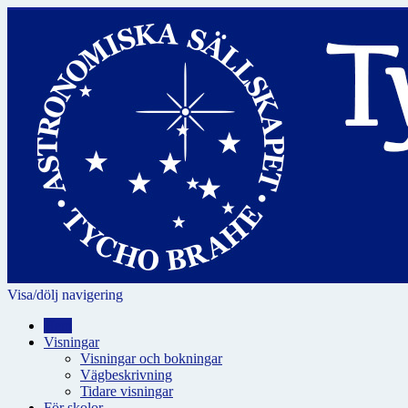
Visa/dölj navigering
Hem
Visningar
Visningar och bokningar
Vägbeskrivning
Tidare visningar
För skolor