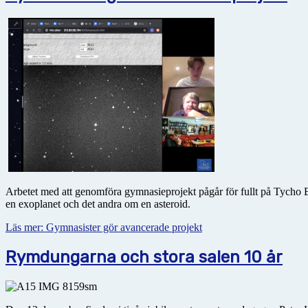
Arbetet med att genomföra gymnasieprojekt pågår för fullt på Tycho Br
en exoplanet och det andra om en asteroid.
Läs mer: Gymnasister gör avancerade projekt
Rymdungarna och stora salen 10 år