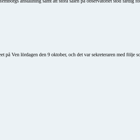
mborgs anställning samt att stora salen på observatoriet stod färdig f
 på Ven lördagen den 9 oktober, och det var sekreteraren med följe so