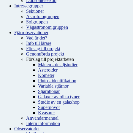
Dobsonteleskop
Intressegrupper
Sektioner
Astrofotogruppen
Solgruppen
Vägastronomigruppen
Fjärrobservationer
Vad är det?
Info till lärare
Förslag till projekt
Genomförda projekt
Förslag till projektarbeten
Månen - detaljstudier
Asteroider
Kometer
Pluto - identifikation
Variabla stjärnor
Stjärnhopar
Galaxer av olika typer
Studie av en galaxhop
Supernovor
Kvasarer
Användarmanual
Intern information
Observatoriet