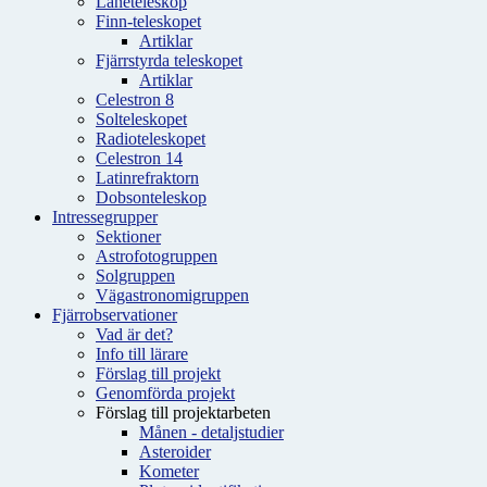
Låneteleskop
Finn-teleskopet
Artiklar
Fjärrstyrda teleskopet
Artiklar
Celestron 8
Solteleskopet
Radioteleskopet
Celestron 14
Latinrefraktorn
Dobsonteleskop
Intressegrupper
Sektioner
Astrofotogruppen
Solgruppen
Vägastronomigruppen
Fjärrobservationer
Vad är det?
Info till lärare
Förslag till projekt
Genomförda projekt
Förslag till projektarbeten
Månen - detaljstudier
Asteroider
Kometer