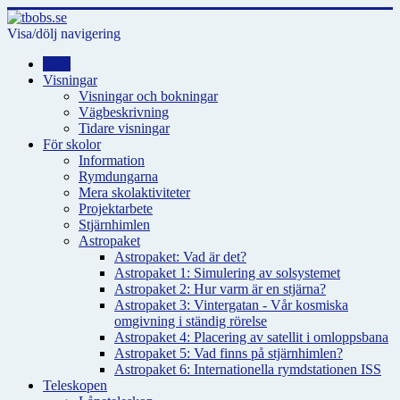
Visa/dölj navigering
Hem
Visningar
Visningar och bokningar
Vägbeskrivning
Tidare visningar
För skolor
Information
Rymdungarna
Mera skolaktiviteter
Projektarbete
Stjärnhimlen
Astropaket
Astropaket: Vad är det?
Astropaket 1: Simulering av solsystemet
Astropaket 2: Hur varm är en stjärna?
Astropaket 3: Vintergatan - Vår kosmiska
omgivning i ständig rörelse
Astropaket 4: Placering av satellit i omloppsbana
Astropaket 5: Vad finns på stjärnhimlen?
Astropaket 6: Internationella rymdstationen ISS
Teleskopen