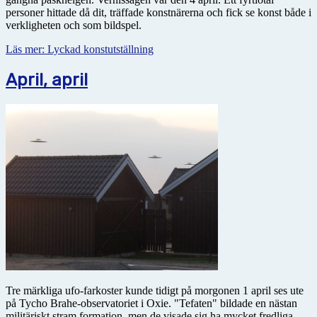
personer hittade då dit, träffade konstnärerna och fick se konst både i
verkligheten och som bildspel.
Läs mer: Lyckad konstutställning
April, april
Tre märkliga ufo-farkoster kunde tidigt på morgonen 1 april ses ute
på Tycho Brahe-observatoriet i Oxie. "Tefaten" bildade en nästan
militäriskt stram formation, men de visade sig ha mycket fredliga