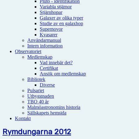
Pluto - identifikation
Variabla stjärnor
Stjärnhopar
Galaxer av olika typer
Studie av en galaxhop
Supernovor
Kvasarer
Användarmanual
Intern information
Observatoriet
Medlemskap
Vad innebär det?
Certifikat
Ansök om medlemskap
Bibliotek
Diverse
Pulsariet
Utbyggnaden
TBO 40 år
Malmöastronomins historia
Sällskapets hemsida
Kontakt
Rymdungarna 2012