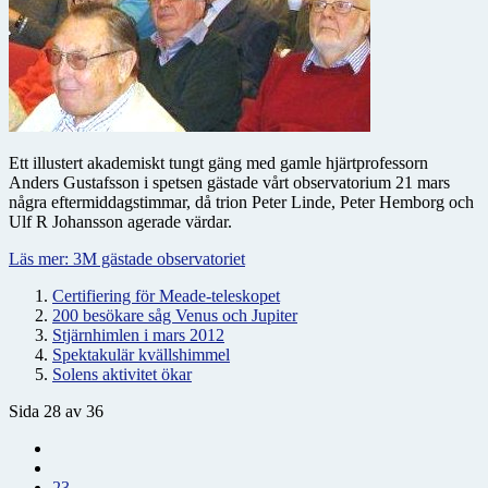
Ett illustert akademiskt tungt gäng med gamle hjärtprofessorn
Anders Gustafsson i spetsen gästade vårt observatorium 21 mars
några eftermiddagstimmar, då trion Peter Linde, Peter Hemborg och
Ulf R Johansson agerade värdar.
Läs mer: 3M gästade observatoriet
Certifiering för Meade-teleskopet
200 besökare såg Venus och Jupiter
Stjärnhimlen i mars 2012
Spektakulär kvällshimmel
Solens aktivitet ökar
Sida 28 av 36
23