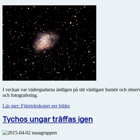
I veckan var vädergudarna äntligen på sitt vänligare humör och observ
och fotografering.
Läs mer: Fjärrteleskopet ger bilder
Tychos ungar träffas igen