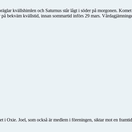
 präglar kvällshimlen och Saturnus står lågt i söder på morgonen. Ko
r på bekväm kvällstid, innan sommartid införs 29 mars. Vårdagjämningen
et i Oxie. Joel, som också är medlem i föreningen, siktar mot en framt