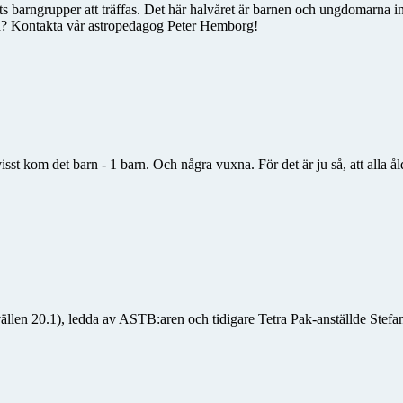
iets barngrupper att träffas. Det här halvåret är barnen och ungdomarna
d? Kontakta vår astropedagog Peter Hemborg!
sst kom det barn - 1 barn. Och några vuxna. För det är ju så, att alla 
llen 20.1), ledda av ASTB:aren och tidigare Tetra Pak-anställde Stefan 