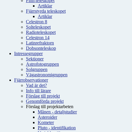
Finn-teleskopet
Artiklar
Fjärrstyrda teleskopet
Artiklar
Celestron 8
Solteleskopet
Radioteleskopet
Celestron 14
Latinrefraktorn
Dobsonteleskop
Intressegrupper
Sektioner
Astrofotogruppen
Solgruppen
Vägastronomigruppen
Fjärrobservationer
Vad är det?
Info till lärare
Förslag till projekt
Genomförda projekt
Förslag till projektarbeten
Månen - detaljstudier
Asteroider
Kometer
Pluto - identifikation