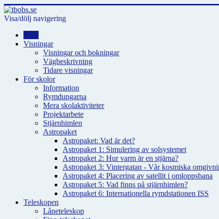
Visa/dölj navigering
Hem
Visningar
Visningar och bokningar
Vägbeskrivning
Tidare visningar
För skolor
Information
Rymdungarna
Mera skolaktiviteter
Projektarbete
Stjärnhimlen
Astropaket
Astropaket: Vad är det?
Astropaket 1: Simulering av solsystemet
Astropaket 2: Hur varm är en stjärna?
Astropaket 3: Vintergatan - Vår kosmiska omgivnin
Astropaket 4: Placering av satellit i omloppsbana
Astropaket 5: Vad finns på stjärnhimlen?
Astropaket 6: Internationella rymdstationen ISS
Teleskopen
Låneteleskop