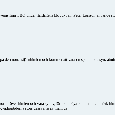
serveras från TBO under gårdagens klubbkväll. Peter Larsson använde si
 på den norra stjärnhimlen och kommer att vara en spännande syn, åtmins
norrut över himlen och vara synlig för blotta ögat om man har mörk hi
adrantiderna störs dessvärre av månljus.