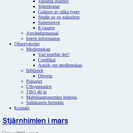
Variabla stjärnor
Stjärnhopar
Galaxer av olika typer
Studie av en galaxhop
Supernovor
Kvasarer
Användarmanual
Intern information
Observatoriet
Medlemskap
Vad innebär det?
Certifikat
Ansök om medlemskap
Bibliotek
Diverse
Pulsariet
Utbyggnaden
TBO 40 år
Malmöastronomins historia
Sällskapets hemsida
Kontakt
Stjärnhimlen i mars