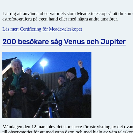
Lär dig att använda observatoriets stora Meade-teleskop så att du kan 
astrofotografera på egen hand eller med några andra amatörer.
Läs mer: Certifiering för Meade-teleskopet
200 besökare såg Venus och Jupiter
Måndagen den 12 mars blev det stor succé för vår visning av det ova
till observatoriet för att med egna ögon och med hjälp av våra telesk