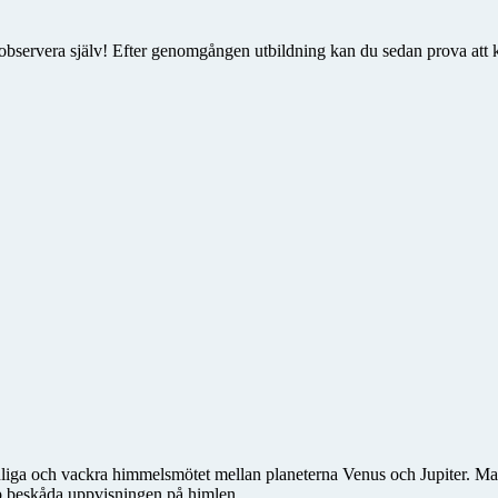
observera själv! Efter genomgången utbildning kan du sedan prova att kö
nliga och vackra himmelsmötet mellan planeterna Venus och Jupiter. Ma
op beskåda uppvisningen på himlen.