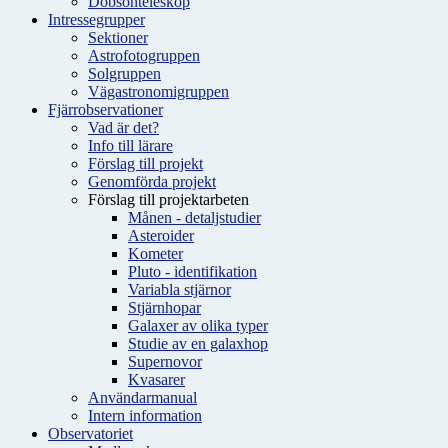
Dobsonteleskop
Intressegrupper
Sektioner
Astrofotogruppen
Solgruppen
Vägastronomigruppen
Fjärrobservationer
Vad är det?
Info till lärare
Förslag till projekt
Genomförda projekt
Förslag till projektarbeten
Månen - detaljstudier
Asteroider
Kometer
Pluto - identifikation
Variabla stjärnor
Stjärnhopar
Galaxer av olika typer
Studie av en galaxhop
Supernovor
Kvasarer
Användarmanual
Intern information
Observatoriet