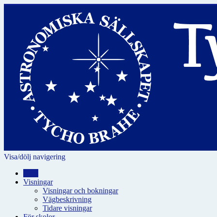
Visa/dölj navigering
Hem
Visningar
Visningar och bokningar
Vägbeskrivning
Tidare visningar
För skolor