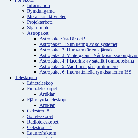
Information
Rymdungarna
Mera skolaktiviteter
Projektarbete
Stjärnhimlen
Astropaket
Astropaket: Vad är det?
Astropaket 1: Simulering av solsystemet
Astropaket 2: Hur varm är en stjärna?
Astropaket 3: Vintergatan - Vår kosmiska omgivnin
Astropaket 4: Placering av satellit i omloppsbana
Astropaket 5: Vad finns på stjärnhimlen?
Astropaket 6: Internationella rymdstationen ISS
Teleskopen
Låneteleskop
Finn-teleskopet
Artiklar
Fjärrstyrda teleskopet
Artiklar
Celestron 8
Solteleskopet
Radioteleskopet
Celestron 14
Latinrefraktorn