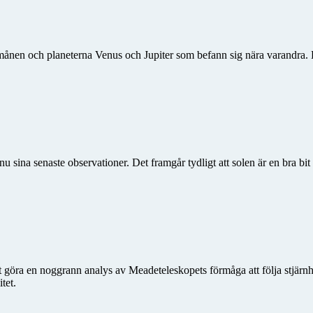
 månen och planeterna Venus och Jupiter som befann sig nära varandra. D
u sina senaste observationer. Det framgår tydligt att solen är en bra bi
 göra en noggrann analys av Meadeteleskopets förmåga att följa stjärnh
tet.