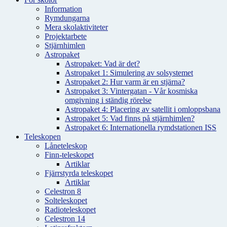
Information
Rymdungarna
Mera skolaktiviteter
Projektarbete
Stjärnhimlen
Astropaket
Astropaket: Vad är det?
Astropaket 1: Simulering av solsystemet
Astropaket 2: Hur varm är en stjärna?
Astropaket 3: Vintergatan - Vår kosmiska
omgivning i ständig rörelse
Astropaket 4: Placering av satellit i omloppsbana
Astropaket 5: Vad finns på stjärnhimlen?
Astropaket 6: Internationella rymdstationen ISS
Teleskopen
Låneteleskop
Finn-teleskopet
Artiklar
Fjärrstyrda teleskopet
Artiklar
Celestron 8
Solteleskopet
Radioteleskopet
Celestron 14