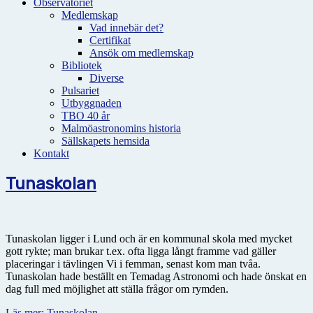
Observatoriet
Medlemskap
Vad innebär det?
Certifikat
Ansök om medlemskap
Bibliotek
Diverse
Pulsariet
Utbyggnaden
TBO 40 år
Malmöastronomins historia
Sällskapets hemsida
Kontakt
Tunaskolan
Tunaskolan ligger i Lund och är en kommunal skola med mycket
gott rykte; man brukar t.ex. ofta ligga långt framme vad gäller
placeringar i tävlingen Vi i femman, senast kom man tvåa.
Tunaskolan hade beställt en Temadag Astronomi och hade önskat en
dag full med möjlighet att ställa frågor om rymden.
Läs mer: Tunaskolan