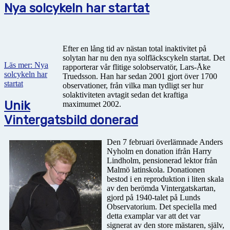
Nya solcykeln har startat
Efter en lång tid av nästan total inaktivitet på
solytan har nu den nya solfläckscykeln startat. Det
Läs mer: Nya
rapporterar vår flitige solobservatör, Lars-Åke
solcykeln har
Truedsson. Han har sedan 2001 gjort över 1700
startat
observationer, från vilka man tydligt ser hur
solaktiviteten avtagit sedan det kraftiga
Unik
maximumet 2002.
Vintergatsbild donerad
Den 7 februari överlämnade Anders
Nyholm en donation ifrån Harry
Lindholm, pensionerad lektor från
Malmö latinskola. Donationen
bestod i en reproduktion i liten skala
av den berömda Vintergatskartan,
gjord på 1940-talet på Lunds
Observatorium. Det speciella med
detta examplar var att det var
signerat av den store mästaren, själv,