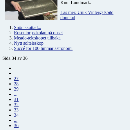
Knut Lundmark.
Läs mer: Unik Vintergatsbild
donerad
Snön skottad...
Rosentorpsskolan på obset
Meade-teleskopet tillbaka
Nytt solteleskop
Succé för 100 timmar astronomi
Sida 34 av 36
27
28
29
...
31
32
33
34
...
36