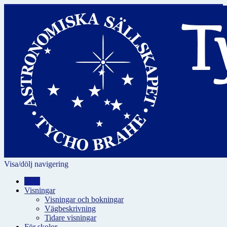
Visa/dölj navigering
Hem
Visningar
Visningar och bokningar
Vägbeskrivning
Tidare visningar
För skolor