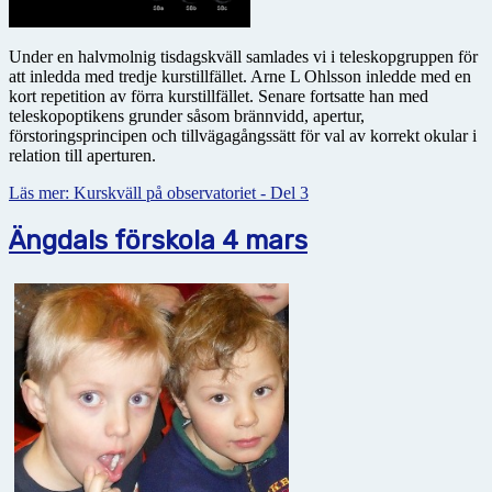
Under en halvmolnig tisdagskväll samlades vi i teleskopgruppen för
att inledda med tredje kurstillfället. Arne L Ohlsson inledde med en
kort repetition av förra kurstillfället. Senare fortsatte han med
teleskopoptikens grunder såsom brännvidd, apertur,
förstoringsprincipen och tillvägagångssätt för val av korrekt okular i
relation till aperturen.
Läs mer: Kurskväll på observatoriet - Del 3
Ängdals förskola 4 mars