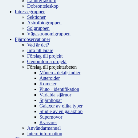
Latinrefraktorn
Dobsonteleskop
Intressegrupper
Sektioner
Astrofotogruppen
Solgruppen
Vägastronomigruppen
Fjärrobservationer
Vad är det?
Info till lärare
Förslag till projekt
Genomförda projekt
Förslag till projektarbeten
Månen - detaljstudier
Asteroider
Kometer
Pluto - identifikation
Variabla stjärnor
Stjärnhopar
Galaxer av olika typer
Studie av en galaxhop
Supernovor
Kvasarer
Användarmanual
Intern information