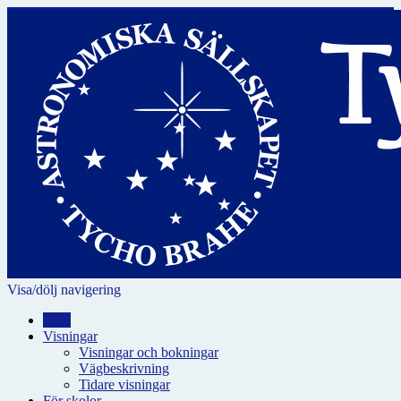
Visa/dölj navigering
Hem
Visningar
Visningar och bokningar
Vägbeskrivning
Tidare visningar
För skolor