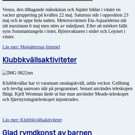
Venus, den tilltagande månskäran och Jupiter bildar i väster en
vacker gruppering på kvällen 22 maj. Saturnus står i opposition 23
maj och är uppe hela natten. Meterosvärmen Eta-Aquariderna når
sitt maximum 6 maj men störs av månljuset. Efter att mörkret fallit
syns Sommatriangeln i öster, Björnvaktaren i söder och Lejonet i
väster.
Läs mer: Majnätternas himmel
Klubbkvällsaktiviteter
Klubbkvällar har vi varannan onsdagskväll, udda veckor. Grillning
och trevlig samvaro står på programmet. Senast användes teleskopen
flitigt. Kjell Westman lärde ut hur man använder Meade-teleskopet
och fjärrstyrningsteleskopet injusterades.
Läs mer: Klubbkvällsaktiviteter
Glad rymdkonst av barnen