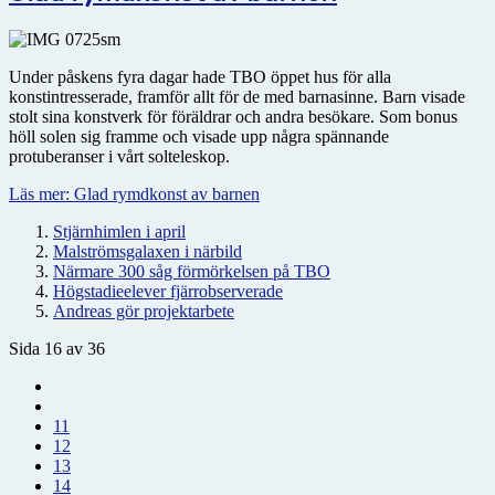
Under påskens fyra dagar hade TBO öppet hus för alla
konstintresserade, framför allt för de med barnasinne. Barn visade
stolt sina konstverk för föräldrar och andra besökare. Som bonus
höll solen sig framme och visade upp några spännande
protuberanser i vårt solteleskop.
Läs mer: Glad rymdkonst av barnen
Stjärnhimlen i april
Malströmsgalaxen i närbild
Närmare 300 såg förmörkelsen på TBO
Högstadieelever fjärrobserverade
Andreas gör projektarbete
Sida 16 av 36
11
12
13
14