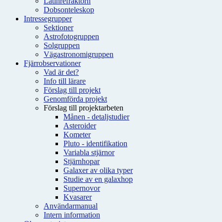
Latinrefraktorn
Dobsonteleskop
Intressegrupper
Sektioner
Astrofotogruppen
Solgruppen
Vägastronomigruppen
Fjärrobservationer
Vad är det?
Info till lärare
Förslag till projekt
Genomförda projekt
Förslag till projektarbeten
Månen - detaljstudier
Asteroider
Kometer
Pluto - identifikation
Variabla stjärnor
Stjärnhopar
Galaxer av olika typer
Studie av en galaxhop
Supernovor
Kvasarer
Användarmanual
Intern information