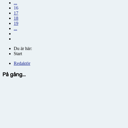
...
16
17
18
19
...
Du är här:
Start
Redaktör
På gång...