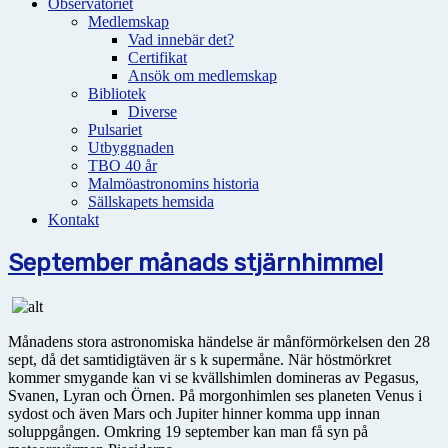
Observatoriet
Medlemskap
Vad innebär det?
Certifikat
Ansök om medlemskap
Bibliotek
Diverse
Pulsariet
Utbyggnaden
TBO 40 år
Malmöastronomins historia
Sällskapets hemsida
Kontakt
September månads stjärnhimmel
Månadens stora astronomiska händelse är månförmörkelsen den 28
sept, då det samtidigtäven är s k supermåne. När höstmörkret
kommer smygande kan vi se kvällshimlen domineras av Pegasus,
Svanen, Lyran och Örnen. På morgonhimlen ses planeten Venus i
sydost och även Mars och Jupiter hinner komma upp innan
soluppgången. Omkring 19 september kan man få syn på