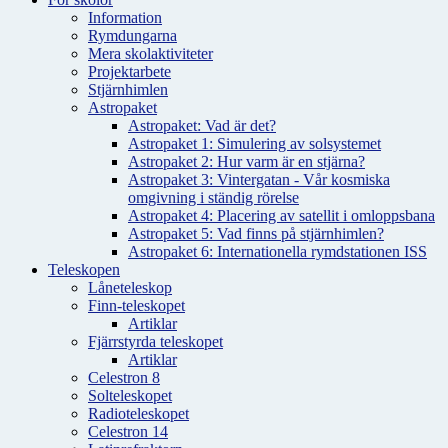
Information
Rymdungarna
Mera skolaktiviteter
Projektarbete
Stjärnhimlen
Astropaket
Astropaket: Vad är det?
Astropaket 1: Simulering av solsystemet
Astropaket 2: Hur varm är en stjärna?
Astropaket 3: Vintergatan - Vår kosmiska
omgivning i ständig rörelse
Astropaket 4: Placering av satellit i omloppsbana
Astropaket 5: Vad finns på stjärnhimlen?
Astropaket 6: Internationella rymdstationen ISS
Teleskopen
Låneteleskop
Finn-teleskopet
Artiklar
Fjärrstyrda teleskopet
Artiklar
Celestron 8
Solteleskopet
Radioteleskopet
Celestron 14