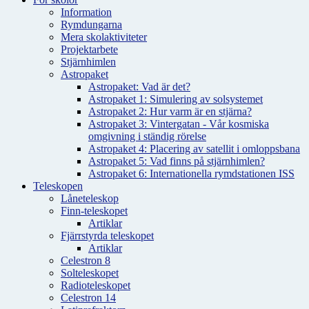
Information
Rymdungarna
Mera skolaktiviteter
Projektarbete
Stjärnhimlen
Astropaket
Astropaket: Vad är det?
Astropaket 1: Simulering av solsystemet
Astropaket 2: Hur varm är en stjärna?
Astropaket 3: Vintergatan - Vår kosmiska
omgivning i ständig rörelse
Astropaket 4: Placering av satellit i omloppsbana
Astropaket 5: Vad finns på stjärnhimlen?
Astropaket 6: Internationella rymdstationen ISS
Teleskopen
Låneteleskop
Finn-teleskopet
Artiklar
Fjärrstyrda teleskopet
Artiklar
Celestron 8
Solteleskopet
Radioteleskopet
Celestron 14