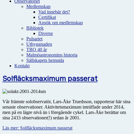
Observatoriet
Medlemskap
Vad innebär det?
Certifikat
Ansök om medlemskap
Bibliotek
Diverse
Pulsariet
Utbyggnaden
TBO 40 år
Malmöastronomins historia
Sällskapets hemsida
Kontakt
Solfläcksmaximum passerat
Vår främste solobservatör, Lars-Åke Truedsson, rapporterar här sina
senaste observationer. Aktivitetsmaximum inträffade under 2014,
men på en lägre nivå än i föregående cykel. Lars-Åke berättar om
sina 2433 observationer(!) sedan år 2001.
Läs mer: Solfläcksmaximum passerat