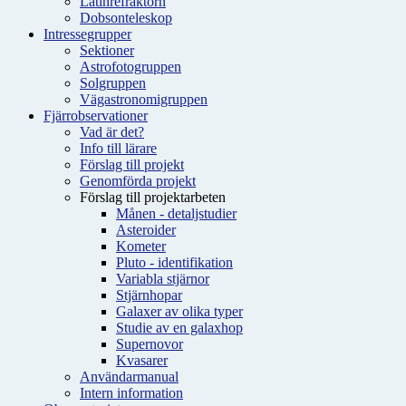
Latinrefraktorn
Dobsonteleskop
Intressegrupper
Sektioner
Astrofotogruppen
Solgruppen
Vägastronomigruppen
Fjärrobservationer
Vad är det?
Info till lärare
Förslag till projekt
Genomförda projekt
Förslag till projektarbeten
Månen - detaljstudier
Asteroider
Kometer
Pluto - identifikation
Variabla stjärnor
Stjärnhopar
Galaxer av olika typer
Studie av en galaxhop
Supernovor
Kvasarer
Användarmanual
Intern information