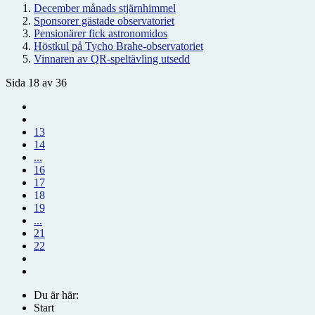
December månads stjärnhimmel
Sponsorer gästade observatoriet
Pensionärer fick astronomidos
Höstkul på Tycho Brahe-observatoriet
Vinnaren av QR-speltävling utsedd
Sida 18 av 36
13
14
...
16
17
18
19
...
21
22
Du är här:
Start