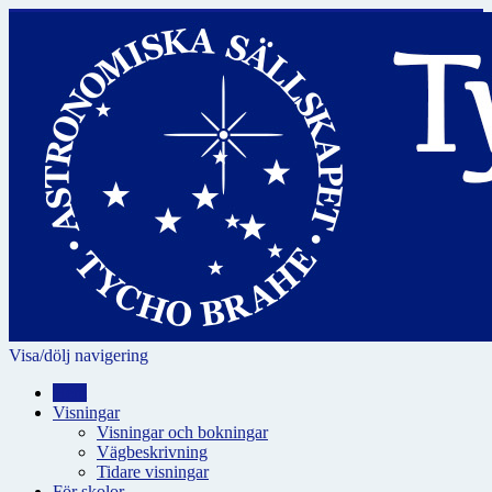
Visa/dölj navigering
Hem
Visningar
Visningar och bokningar
Vägbeskrivning
Tidare visningar
För skolor