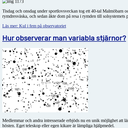
Tisdag och onsdag under sportlovsveckan tog ett 40-tal Malmöbarn oc
rymdresväska, och sedan åkte dom på resa i rymden till solsystemets p
Läs mer: Kul i fem på observatoriet
Hur observerar man variabla stjärnor?
Medlemmar och andra intresserade erbjöds nu en unik möjlighet att lär
hösten. Eget teleskop eller egen kikare är lämpliga hjälpmedel.