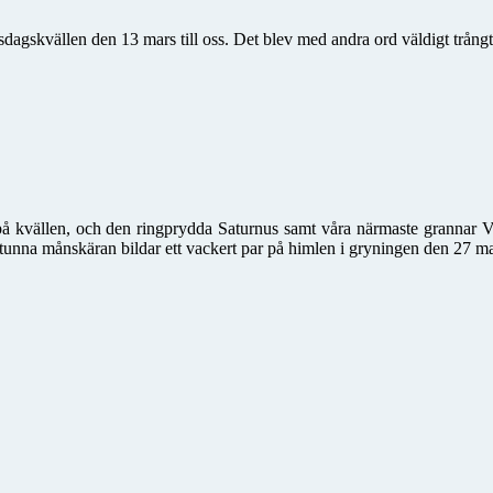
gskvällen den 13 mars till oss. Det blev med andra ord väldigt trångt 
r på kvällen, och den ringprydda Saturnus samt våra närmaste grannar
tunna månskäran bildar ett vackert par på himlen i gryningen den 27 ma