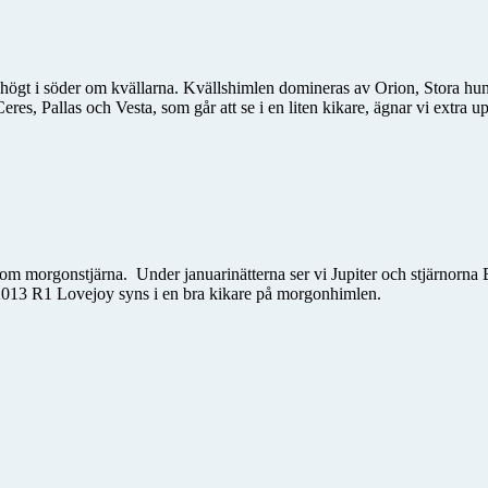
högt i söder om kvällarna. Kvällshimlen domineras av Orion, Stora hun
eres, Pallas och Vesta, som går att se i en liten kikare, ägnar vi extr
morgonstjärna. Under januarinätterna ser vi Jupiter och stjärnorna Be
C/2013 R1 Lovejoy syns i en bra kikare på morgonhimlen.