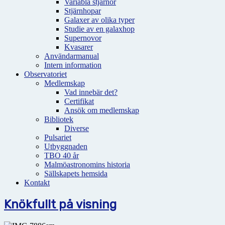
Variabla stjärnor
Stjärnhopar
Galaxer av olika typer
Studie av en galaxhop
Supernovor
Kvasarer
Användarmanual
Intern information
Observatoriet
Medlemskap
Vad innebär det?
Certifikat
Ansök om medlemskap
Bibliotek
Diverse
Pulsariet
Utbyggnaden
TBO 40 år
Malmöastronomins historia
Sällskapets hemsida
Kontakt
Knökfullt på visning