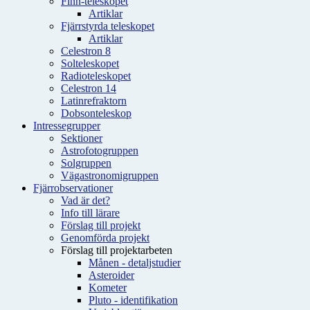
Finn-teleskopet
Artiklar
Fjärrstyrda teleskopet
Artiklar
Celestron 8
Solteleskopet
Radioteleskopet
Celestron 14
Latinrefraktorn
Dobsonteleskop
Intressegrupper
Sektioner
Astrofotogruppen
Solgruppen
Vägastronomigruppen
Fjärrobservationer
Vad är det?
Info till lärare
Förslag till projekt
Genomförda projekt
Förslag till projektarbeten
Månen - detaljstudier
Asteroider
Kometer
Pluto - identifikation