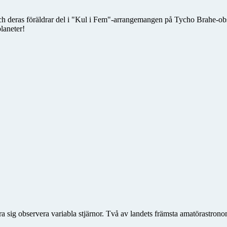
h deras föräldrar del i "Kul i Fem"-arrangemangen på Tycho Brahe-obse
laneter!
a sig observera variabla stjärnor. Två av landets främsta amatörastrono