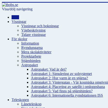
Visa/dölj navigering
Hem
Visningar
Visningar och bokningar
Vägbeskrivning
Tidare visningar
För skolor
Information
Rymdungarna
Mera skolaktiviteter
Projektarbete
Stjärnhimlen
Astropaket
Astropaket: Vad är det?
Astropaket 1: Simulering av solsystemet
Astropaket 2: Hur varm är en stjärna?
Astropaket 3: Vintergatan - Vår kosmiska omgivnin
Astropaket 4: Placering av satellit i omloppsbana
Astropaket 5: Vad finns på stjärnhimlen?
Astropaket 6: Internationella rymdstationen ISS
Teleskopen
Låneteleskop