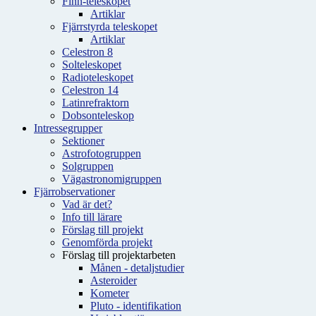
Finn-teleskopet
Artiklar
Fjärrstyrda teleskopet
Artiklar
Celestron 8
Solteleskopet
Radioteleskopet
Celestron 14
Latinrefraktorn
Dobsonteleskop
Intressegrupper
Sektioner
Astrofotogruppen
Solgruppen
Vägastronomigruppen
Fjärrobservationer
Vad är det?
Info till lärare
Förslag till projekt
Genomförda projekt
Förslag till projektarbeten
Månen - detaljstudier
Asteroider
Kometer
Pluto - identifikation