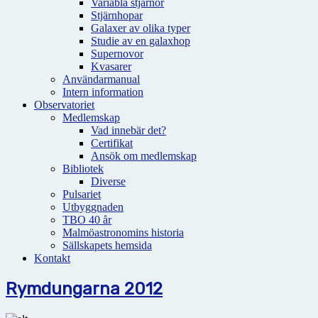
Variabla stjärnor
Stjärnhopar
Galaxer av olika typer
Studie av en galaxhop
Supernovor
Kvasarer
Användarmanual
Intern information
Observatoriet
Medlemskap
Vad innebär det?
Certifikat
Ansök om medlemskap
Bibliotek
Diverse
Pulsariet
Utbyggnaden
TBO 40 år
Malmöastronomins historia
Sällskapets hemsida
Kontakt
Rymdungarna 2012