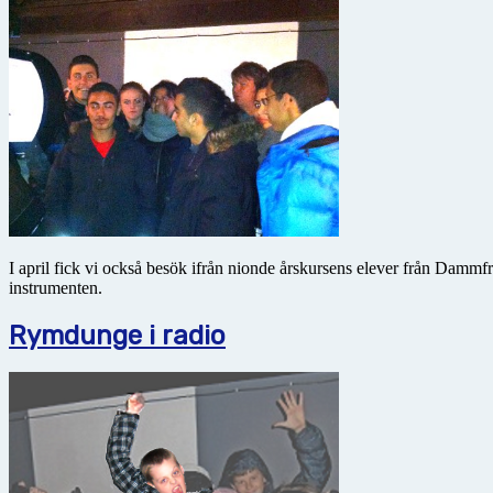
I april fick vi också besök ifrån nionde årskursens elever från Dammf
instrumenten.
Rymdunge i radio