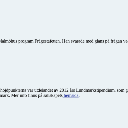
möhus program Frågestafetten. Han svarade med glans på frågan vad det
nd höjdpunkterna var utdelandet av 2012 års Lundmarkstipendium, som g
ark. Mer info finns på sällskapets
hemsida
.