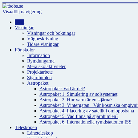
Visa/dölj navigering
Hem
Visningar
Visningar och bokningar
Vägbeskrivning
Tidare visningar
För skolor
Information
Rymdungarna
Mera skolaktiviteter
Projektarbete
Stjärnhimlen
Astropaket
Astropaket: Vad är det?
Astropaket 1: Simulering av solsystemet
Astropaket 2: Hur varm är en stjärna?
Astropaket 3: Vintergatan - Vår kosmiska omgivnin
Astropaket 4: Placering av satellit i omloppsbana
Astropaket 5: Vad finns på stjärnhimlen?
Astropaket 6: Internationella rymdstationen ISS
Teleskopen
Låneteleskop