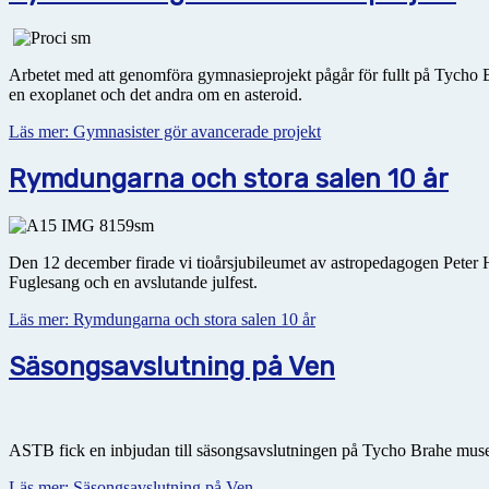
Arbetet med att genomföra gymnasieprojekt pågår för fullt på Tycho Br
en exoplanet och det andra om en asteroid.
Läs mer: Gymnasister gör avancerade projekt
Rymdungarna och stora salen 10 år
Den 12 december firade vi tioårsjubileumet av astropedagogen Peter He
Fuglesang och en avslutande julfest.
Läs mer: Rymdungarna och stora salen 10 år
Säsongsavslutning på Ven
ASTB fick en inbjudan till säsongsavslutningen på Tycho Brahe museet
Läs mer: Säsongsavslutning på Ven