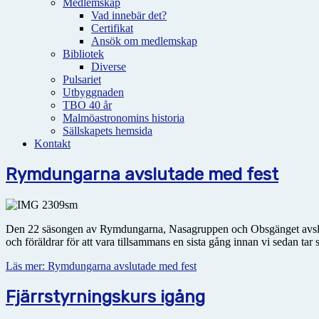
Medlemskap
Vad innebär det?
Certifikat
Ansök om medlemskap
Bibliotek
Diverse
Pulsariet
Utbyggnaden
TBO 40 år
Malmöastronomins historia
Sällskapets hemsida
Kontakt
Rymdungarna avslutade med fest
Den 22 säsongen av Rymdungarna, Nasagruppen och Obsgänget avslutad
och föräldrar för att vara tillsammans en sista gång innan vi sedan ta
Läs mer: Rymdungarna avslutade med fest
Fjärrstyrningskurs igång