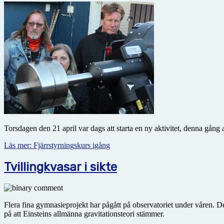
Torsdagen den 21 april var dags att starta en ny aktivitet, denna gång
Läs mer: Fjärrstyrningskurs igång
Tvillingkvasar i sikte
Flera fina gymnasieprojekt har pågått på observatoriet under våren. D
på att Einsteins allmänna gravitationsteori stämmer.