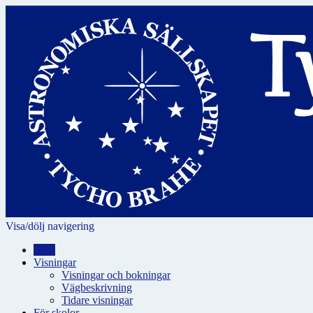
Visa/dölj navigering
Hem
Visningar
Visningar och bokningar
Vägbeskrivning
Tidare visningar
För skolor