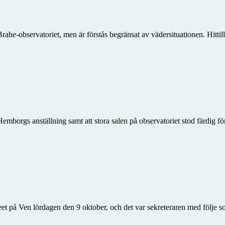
ahe-observatoriet, men är förstås begränsat av vädersituationen. Hittil
mborgs anställning samt att stora salen på observatoriet stod färdig f
 på Ven lördagen den 9 oktober, och det var sekreteraren med följe so