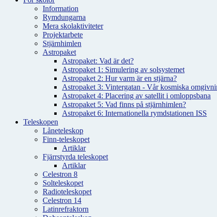
Information
Rymdungarna
Mera skolaktiviteter
Projektarbete
Stjärnhimlen
Astropaket
Astropaket: Vad är det?
Astropaket 1: Simulering av solsystemet
Astropaket 2: Hur varm är en stjärna?
Astropaket 3: Vintergatan - Vår kosmiska omgivnin
Astropaket 4: Placering av satellit i omloppsbana
Astropaket 5: Vad finns på stjärnhimlen?
Astropaket 6: Internationella rymdstationen ISS
Teleskopen
Låneteleskop
Finn-teleskopet
Artiklar
Fjärrstyrda teleskopet
Artiklar
Celestron 8
Solteleskopet
Radioteleskopet
Celestron 14
Latinrefraktorn