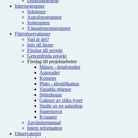
Dobsonteleskop
Intressegrupper
Sektioner
Astrofotogruppen
Solgruppen
Vägastronomigruppen
Fjärrobservationer
Vad är det?
Info till lärare
Förslag till projekt
Genomförda projekt
Förslag till projektarbeten
Månen - detaljstudier
Asteroider
Kometer
Pluto - identifikation
Variabla stjärnor
Stjärnhopar
Galaxer av olika typer
Studie av en galaxhop
Supernovor
Kvasarer
Användarmanual
Intern information
Observatoriet