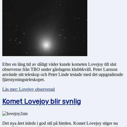
Efter en lång tid av dåligt väder kunde kometen Lovejoy till slut
observeras från TBO under gårdagens klubbkväll. Peter Larsson
använde sitt teleskop och Peter Linde testade med det uppgraderade
fjärrstyrningsteleskopet.
Läs mer: Lovejoy observerad
Komet Lovejoy blir synlig
Det nya året inleds i god stil på himlen. Komet Lovejoy stiger nu