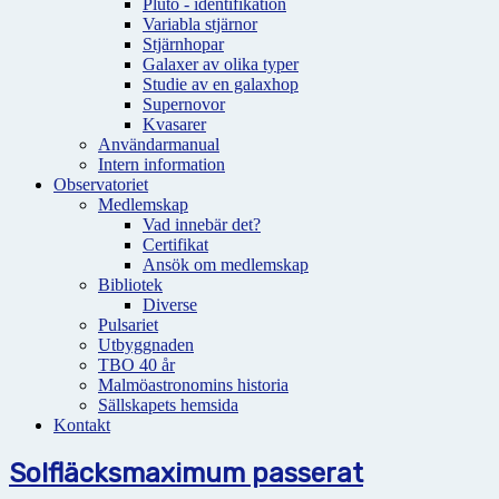
Pluto - identifikation
Variabla stjärnor
Stjärnhopar
Galaxer av olika typer
Studie av en galaxhop
Supernovor
Kvasarer
Användarmanual
Intern information
Observatoriet
Medlemskap
Vad innebär det?
Certifikat
Ansök om medlemskap
Bibliotek
Diverse
Pulsariet
Utbyggnaden
TBO 40 år
Malmöastronomins historia
Sällskapets hemsida
Kontakt
Solfläcksmaximum passerat