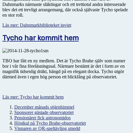
Dahnmarks närmaste släktingar och ett trettiotal andra intresserade
blev det ett trevligt arrangemang, där också självaste Tycho spelade
en stor roll.
Läs mer: Dahnmarkbiblioteket invigt
Tycho har kommit hem
TBO har fått en ny medlem. Det är Tycho Brahe själv som numer
bor i vår fina föreläsningssal. Närmare bestämt är det i form av en
magnifik tidsenlig dräkt, hängd på en elegant docka. Tycho utgör
därmed även i egen hög person ett blickfång på observatoriet.
Läs mer: Tycho har kommit hem
December månads stjärnhimmel
Sponsorer gästade observatoriet
Pensionärer fick astronomidos
Höstkul på Tycho Brahe-observatoriet
Vinnaren av QR-speltävling utsedd