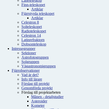
Låneteleskop
Finn-teleskopet
Artiklar
Fjärrstyrda teleskopet
Artiklar
Celestron 8
Solteleskopet
Radioteleskopet
Celestron 14
Latinrefraktorn
Dobsonteleskop
Intressegrupper
Sektioner
Astrofotogruppen
Solgruppen
Vägastronomigruppen
Fjärrobservationer
Vad är det?
Info till lärare
Förslag till projekt
Genomförda projekt
Förslag till projektarbeten
Månen - detaljstudier
Asteroider
Kometer