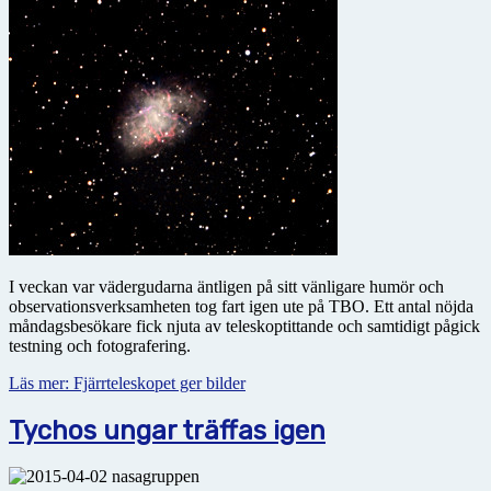
I veckan var vädergudarna äntligen på sitt vänligare humör och
observationsverksamheten tog fart igen ute på TBO. Ett antal nöjda
måndagsbesökare fick njuta av teleskoptittande och samtidigt pågick
testning och fotografering.
Läs mer: Fjärrteleskopet ger bilder
Tychos ungar träffas igen