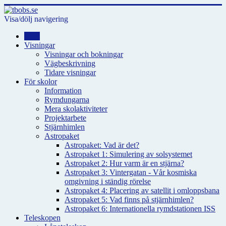
Visa/dölj navigering
Hem
Visningar
Visningar och bokningar
Vägbeskrivning
Tidare visningar
För skolor
Information
Rymdungarna
Mera skolaktiviteter
Projektarbete
Stjärnhimlen
Astropaket
Astropaket: Vad är det?
Astropaket 1: Simulering av solsystemet
Astropaket 2: Hur varm är en stjärna?
Astropaket 3: Vintergatan - Vår kosmiska
omgivning i ständig rörelse
Astropaket 4: Placering av satellit i omloppsbana
Astropaket 5: Vad finns på stjärnhimlen?
Astropaket 6: Internationella rymdstationen ISS
Teleskopen