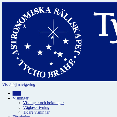
Visa/dölj navigering
Hem
Visningar
Visningar och bokningar
Vägbeskrivning
Tidare visningar
För skolor