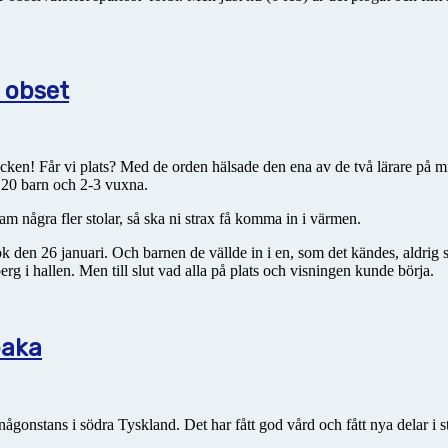
 obset
ken! Får vi plats? Med de orden hälsade den ena av de två lärare på mi
 20 barn och 2-3 vuxna.
fram några fler stolar, så ska ni strax få komma in i värmen.
k den 26 januari. Och barnen de vällde in i en, som det kändes, aldrig 
 i hallen. Men till slut vad alla på plats och visningen kunde börja.
baka
 någonstans i södra Tyskland. Det har fått god vård och fått nya delar i s