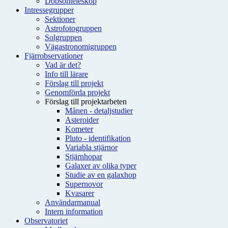
Dobsonteleskop
Intressegrupper
Sektioner
Astrofotogruppen
Solgruppen
Vägastronomigruppen
Fjärrobservationer
Vad är det?
Info till lärare
Förslag till projekt
Genomförda projekt
Förslag till projektarbeten
Månen - detaljstudier
Asteroider
Kometer
Pluto - identifikation
Variabla stjärnor
Stjärnhopar
Galaxer av olika typer
Studie av en galaxhop
Supernovor
Kvasarer
Användarmanual
Intern information
Observatoriet