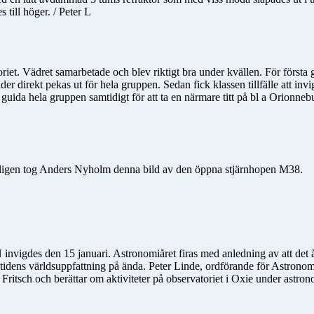
till höger. / Peter L
et. Vädret samarbetade och blev riktigt bra under kvällen. För första
der direkt pekas ut för hela gruppen. Sedan fick klassen tillfälle att inv
t guida hela gruppen samtidigt för att ta en närmare titt på bl a Orion
 Nyligen tog Anders Nyholm denna bild av den öppna stjärnhopen M38.
 invigdes den 15 januari. Astronomiåret firas med anledning av att det å
åtidens världsuppfattning på ända. Peter Linde, ordförande för Astrono
ritsch och berättar om aktiviteter på observatoriet i Oxie under astron