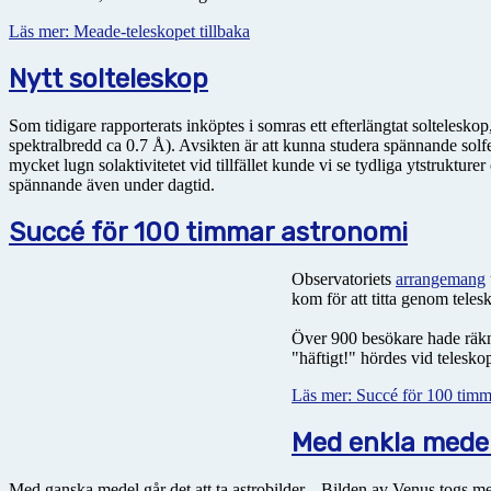
Läs mer: Meade-teleskopet tillbaka
Nytt solteleskop
Som tidigare rapporterats inköptes i somras ett efterlängtat soltelesk
spektralbredd ca 0.7 Å). Avsikten är att kunna studera spännande sol
mycket lugn solaktivitetet vid tillfället kunde vi se tydliga ytstruktu
spännande även under dagtid.
Succé för 100 timmar astronomi
Observatoriets
arrangemang
kom för att titta genom tele
Över 900 besökare hade räkna
"häftigt!" hördes vid telesko
Läs mer: Succé för 100 timm
Med enkla mede
Med ganska medel går det att ta astrobilder... Bilden av Venus togs m