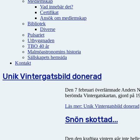
Medlemskap
Vad innebär det?
Certifikat
Ansök om medlemskap
Bibliotek
Diverse
Pulsariet
Utbyggnaden
TBO 40 år
Malmöastronomins historia
Sällskapets hemsida
Kontakt
Unik Vintergatsbild donerad
Den 7 februari överlämnade Anders Ny
berömda Vintergatskartan, gjord på 19
Läs mer: Unik Vintergatsbild donerad
Snön skottad...
Den den kraftiga vintern går inte helle