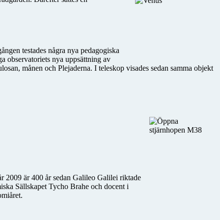
 gången testades några nya pedagogiska
iga observatoriets nya uppsättning av
nebulosan, månen och Plejaderna. I teleskop visades sedan samma objekt
r 2009 är 400 år sedan Galileo Galilei riktade
miska Sällskapet Tycho Brahe och docent i
omiåret.