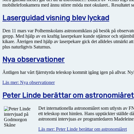
mobiltelefonkamera med ännu större möda mot okularet.. Resultatet ses 
Laserguidad visning blev lyckad
Den 11 mars var Polhemskolans astronomiklass på besök på observatori
grepp. Med hjälp av en kraftig laserpekare kunde stjärnor och stjärnbil
kikare. Återigen med hjälp av laserpekare gick det alldeles utmärkt at
plus naturligtvis Saturnus.
Nya observationer
Äntligen har vårt fjärrstyrda teleskop kommit igång igen på allvar.
Läs mer: Nya observationer
Peter Linde berättar om astronomiåret
Det internationella astronomiåret som utlysts av FN
ett teleskop mot himlen. Hans upptäckter ställde d
astronomi intervjuas av programledaren Madeleine F
Läs mer: Peter Linde berättar om astronomiåret