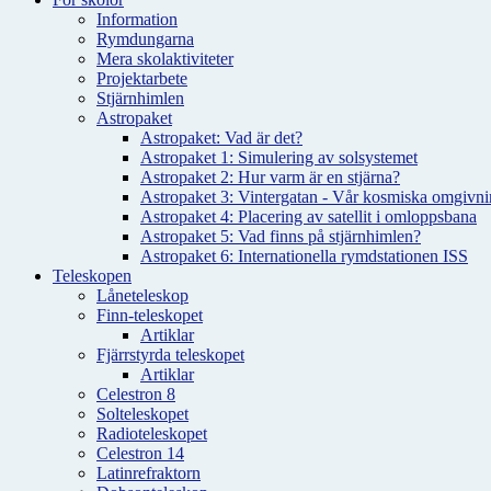
Information
Rymdungarna
Mera skolaktiviteter
Projektarbete
Stjärnhimlen
Astropaket
Astropaket: Vad är det?
Astropaket 1: Simulering av solsystemet
Astropaket 2: Hur varm är en stjärna?
Astropaket 3: Vintergatan - Vår kosmiska omgivnin
Astropaket 4: Placering av satellit i omloppsbana
Astropaket 5: Vad finns på stjärnhimlen?
Astropaket 6: Internationella rymdstationen ISS
Teleskopen
Låneteleskop
Finn-teleskopet
Artiklar
Fjärrstyrda teleskopet
Artiklar
Celestron 8
Solteleskopet
Radioteleskopet
Celestron 14
Latinrefraktorn