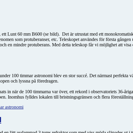
op, ett Lunt 60 mm B600 (se bild). Det är utrustat med ett monokromatisk
fenomen som protuberanser, etc. Teleskopet användes för första gången
rer och en mindre protuberans. Med detta teleskop får vi möjlighet att vis
under 100 timmar astronomi blev en stor succé. Det närmast perfekta väd
skopen och lyssna på föredragen.
ts in när de 100 timmarna var över, ett rekord i observatoriets 36-årig
pen. Inomhus fylldes lokalen till bristningsgränsen och flera föreställnin
ar astronomi
l
ed en lätt avdammad 3 tums refraktor som med viss möda släpades ut i t