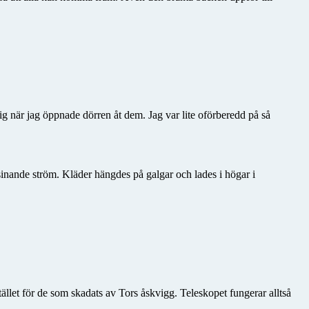
g när jag öppnade dörren åt dem. Jag var lite oförberedd på så
sinande ström. Kläder hängdes på galgar och lades i högar i
tället för de som skadats av Tors åskvigg. Teleskopet fungerar alltså