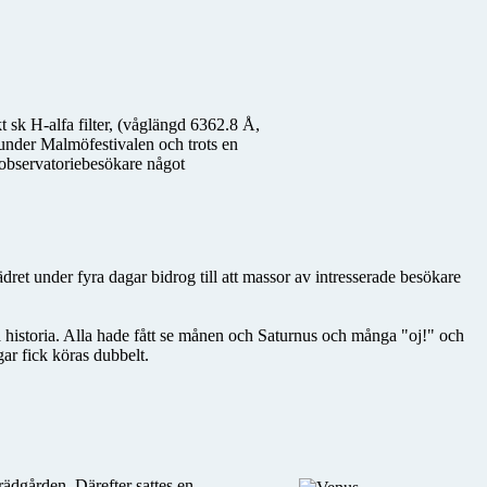
t sk H-alfa filter, (våglängd 6362.8 Å,
 under Malmöfestivalen och trots en
a observatoriebesökare något
ret under fyra dagar bidrog till att massor av intresserade besökare
a historia. Alla hade fått se månen och Saturnus och många "oj!" och
gar fick köras dubbelt.
rädgården. Därefter sattes en