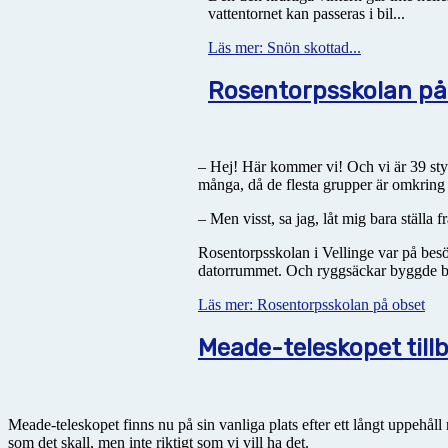
vattentornet kan passeras i bil...
Läs mer: Snön skottad...
Rosentorpsskolan på
– Hej! Här kommer vi! Och vi är 39 styc
många, då de flesta grupper är omkring
– Men visst, sa jag, låt mig bara ställa 
Rosentorpsskolan i Vellinge var på besö
datorrummet. Och ryggsäckar byggde berg
Läs mer: Rosentorpsskolan på obset
Meade-teleskopet till
Meade-teleskopet finns nu på sin vanliga plats efter ett långt uppehåll
som det skall, men inte riktigt som vi vill ha det.