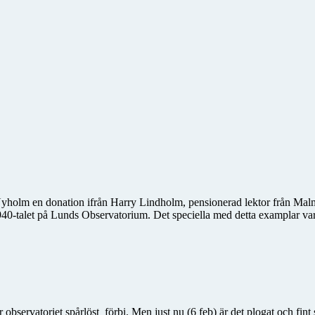
holm en donation ifrån Harry Lindholm, pensionerad lektor från Malmö 
40-talet på Lunds Observatorium. Det speciella med detta examplar var 
r observatoriet spårlöst
förbi. Men just nu (6 feb) är det plogat och fin