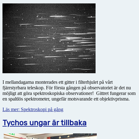
I mellandagarna monterades ett gitter i filterhjulet på vårt
fjärrstyrbara teleskop. För första gången på observatoriet är det nu
möjligt att göra spektroskopiska observationer! Gittret fungerar som
en spaltlös spektrometer, ungefär motsvarande ett objektivprisma.
Läs mer: Spektroskopi på gång
Tychos ungar är tillbaka