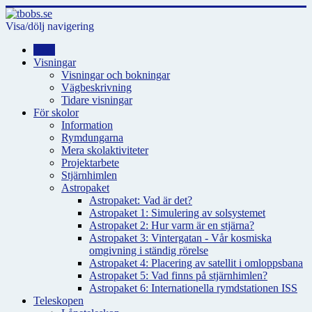
Visa/dölj navigering
Hem
Visningar
Visningar och bokningar
Vägbeskrivning
Tidare visningar
För skolor
Information
Rymdungarna
Mera skolaktiviteter
Projektarbete
Stjärnhimlen
Astropaket
Astropaket: Vad är det?
Astropaket 1: Simulering av solsystemet
Astropaket 2: Hur varm är en stjärna?
Astropaket 3: Vintergatan - Vår kosmiska
omgivning i ständig rörelse
Astropaket 4: Placering av satellit i omloppsbana
Astropaket 5: Vad finns på stjärnhimlen?
Astropaket 6: Internationella rymdstationen ISS
Teleskopen