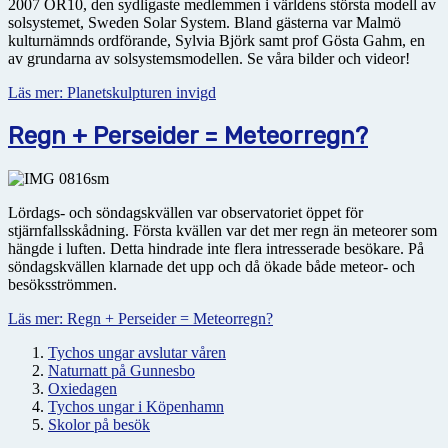
2007 OR10, den sydligaste medlemmen i världens största modell av
solsystemet, Sweden Solar System. Bland gästerna var Malmö
kulturnämnds ordförande, Sylvia Björk samt prof Gösta Gahm, en
av grundarna av solsystemsmodellen. Se våra bilder och videor!
Läs mer: Planetskulpturen invigd
Regn + Perseider = Meteorregn?
Lördags- och söndagskvällen var observatoriet öppet för
stjärnfallsskådning. Första kvällen var det mer regn än meteorer som
hängde i luften. Detta hindrade inte flera intresserade besökare. På
söndagskvällen klarnade det upp och då ökade både meteor- och
besöksströmmen.
Läs mer: Regn + Perseider = Meteorregn?
Tychos ungar avslutar våren
Naturnatt på Gunnesbo
Oxiedagen
Tychos ungar i Köpenhamn
Skolor på besök