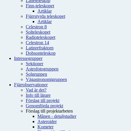
Låneteleskop
Finn-teleskopet
Artiklar
Fjärrstyrda teleskopet
Artiklar
Celestron 8
Solteleskopet
Radioteleskopet
Celestron 14
Latinrefraktorn
Dobsonteleskop
Intressegrupper
Sektioner
Astrofotogruppen
Solgruppen
Vägastronomigruppen
Fjärrobservationer
Vad är det?
Info till lärare
Förslag till projekt
Genomförda projekt
Förslag till projektarbeten
Månen - detaljstudier
Asteroider
Kometer