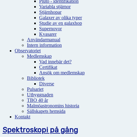
Pluto - identifikation
Variabla stjärnor
Stjärnhopar
Galaxer av olika typer
Studie av en galaxhop
Supernovor
Kvasarer
Användarmanual
Intern information
Observatoriet
Medlemskap
Vad innebär det?
Certifikat
Ansök om medlemskap
Bibliotek
Diverse
Pulsariet
Utbyggnaden
TBO 40 år
Malmöastronomins historia
Sällskapets hemsida
Kontakt
Spektroskopi på gång