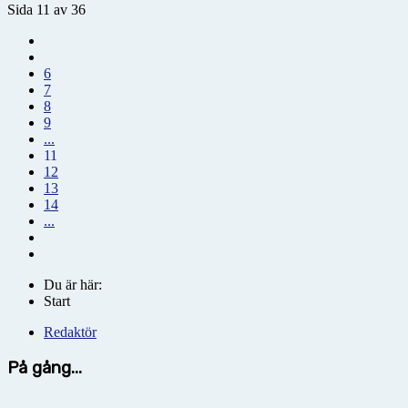
Sida 11 av 36
6
7
8
9
...
11
12
13
14
...
Du är här:
Start
Redaktör
På gång...