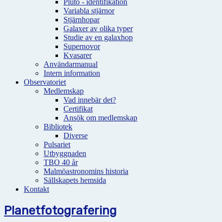
Pluto - identifikation
Variabla stjärnor
Stjärnhopar
Galaxer av olika typer
Studie av en galaxhop
Supernovor
Kvasarer
Användarmanual
Intern information
Observatoriet
Medlemskap
Vad innebär det?
Certifikat
Ansök om medlemskap
Bibliotek
Diverse
Pulsariet
Utbyggnaden
TBO 40 år
Malmöastronomins historia
Sällskapets hemsida
Kontakt
Planetfotografering