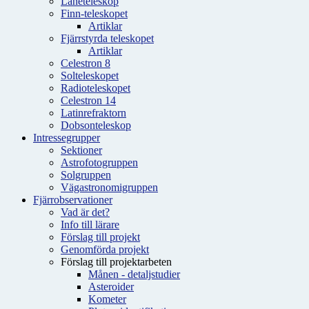
Låneteleskop
Finn-teleskopet
Artiklar
Fjärrstyrda teleskopet
Artiklar
Celestron 8
Solteleskopet
Radioteleskopet
Celestron 14
Latinrefraktorn
Dobsonteleskop
Intressegrupper
Sektioner
Astrofotogruppen
Solgruppen
Vägastronomigruppen
Fjärrobservationer
Vad är det?
Info till lärare
Förslag till projekt
Genomförda projekt
Förslag till projektarbeten
Månen - detaljstudier
Asteroider
Kometer