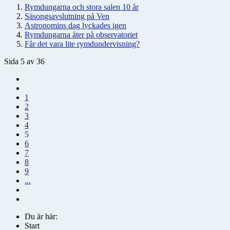
Rymdungarna och stora salen 10 år
Säsongsavslutning på Ven
Astronomins dag lyckades igen
Rymdungarna åter på observatoriet
Får det vara lite rymdundervisning?
Sida 5 av 36
1
2
3
4
5
6
7
8
9
...
Du är här:
Start