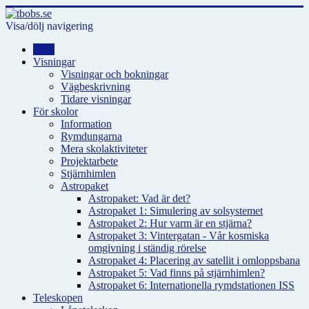
Visa/dölj navigering
Hem
Visningar
Visningar och bokningar
Vägbeskrivning
Tidare visningar
För skolor
Information
Rymdungarna
Mera skolaktiviteter
Projektarbete
Stjärnhimlen
Astropaket
Astropaket: Vad är det?
Astropaket 1: Simulering av solsystemet
Astropaket 2: Hur varm är en stjärna?
Astropaket 3: Vintergatan - Vår kosmiska
omgivning i ständig rörelse
Astropaket 4: Placering av satellit i omloppsbana
Astropaket 5: Vad finns på stjärnhimlen?
Astropaket 6: Internationella rymdstationen ISS
Teleskopen