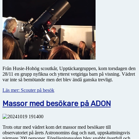
Från Husie-Hohög scoutkår, Upptäckargruppen, kom torsdagen den
28/11 en grupp nyfikna och ytterst vetgiriga barn på visning. Vädret
var inte så bemötande men det blev ändå ganska trevligt.
Läs mer: Scouter på besök
Massor med besökare på ADON
Trots otur med vädret kom det massor med besökare till
observatoriet på årets Astronomins dag och natt, uppskattningsvis
närmare 200 personer. Föreläsningssalen blev snabbt överfull och