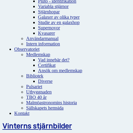
Pluto - identifikation
Variabla stjärnor
Stjärnhopar
Galaxer av olika typer
Studie av en galaxhop
Supernovor
Kvasarer
Användarmanual
Intern information
Observatoriet
Medlemskap
Vad innebär det?
Certifikat
Ansök om medlemskap
Bibliotek
Diverse
Pulsariet
Utbyggnaden
TBO 40 år
Malmöastronomins historia
Sällskapets hemsida
Kontakt
Vinterns stjärnbilder