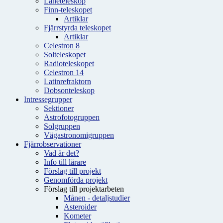
Låneteleskop
Finn-teleskopet
Artiklar
Fjärrstyrda teleskopet
Artiklar
Celestron 8
Solteleskopet
Radioteleskopet
Celestron 14
Latinrefraktorn
Dobsonteleskop
Intressegrupper
Sektioner
Astrofotogruppen
Solgruppen
Vägastronomigruppen
Fjärrobservationer
Vad är det?
Info till lärare
Förslag till projekt
Genomförda projekt
Förslag till projektarbeten
Månen - detaljstudier
Asteroider
Kometer