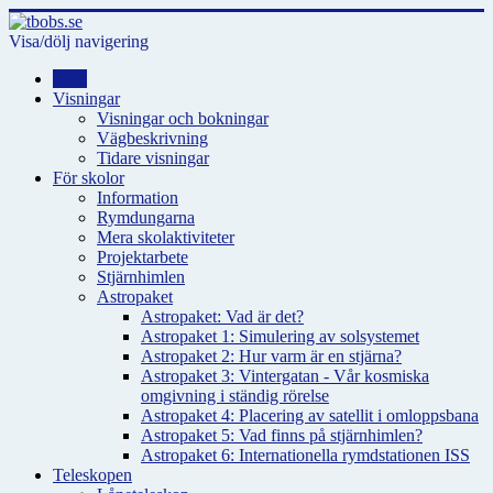
Visa/dölj navigering
Hem
Visningar
Visningar och bokningar
Vägbeskrivning
Tidare visningar
För skolor
Information
Rymdungarna
Mera skolaktiviteter
Projektarbete
Stjärnhimlen
Astropaket
Astropaket: Vad är det?
Astropaket 1: Simulering av solsystemet
Astropaket 2: Hur varm är en stjärna?
Astropaket 3: Vintergatan - Vår kosmiska
omgivning i ständig rörelse
Astropaket 4: Placering av satellit i omloppsbana
Astropaket 5: Vad finns på stjärnhimlen?
Astropaket 6: Internationella rymdstationen ISS
Teleskopen