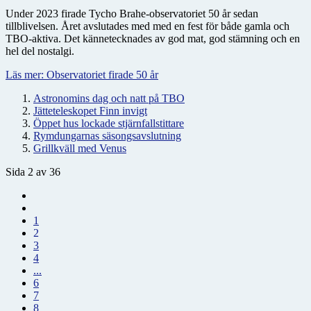
Under 2023 firade Tycho Brahe-observatoriet 50 år sedan
tillblivelsen. Året avslutades med med en fest för både gamla och
TBO-aktiva. Det kännetecknades av god mat, god stämning och en
hel del nostalgi.
Läs mer: Observatoriet firade 50 år
Astronomins dag och natt på TBO
Jätteteleskopet Finn invigt
Öppet hus lockade stjärnfallstittare
Rymdungarnas säsongsavslutning
Grillkväll med Venus
Sida 2 av 36
1
2
3
4
...
6
7
8