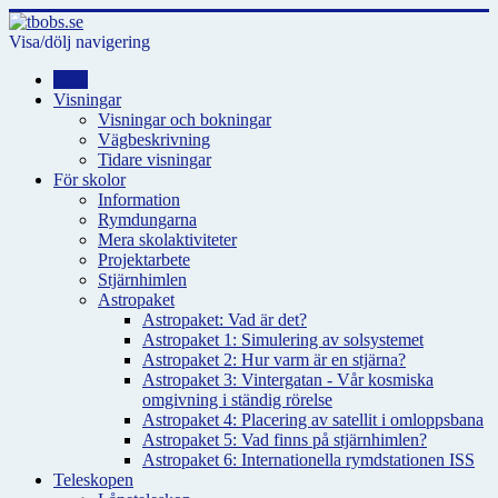
Visa/dölj navigering
Hem
Visningar
Visningar och bokningar
Vägbeskrivning
Tidare visningar
För skolor
Information
Rymdungarna
Mera skolaktiviteter
Projektarbete
Stjärnhimlen
Astropaket
Astropaket: Vad är det?
Astropaket 1: Simulering av solsystemet
Astropaket 2: Hur varm är en stjärna?
Astropaket 3: Vintergatan - Vår kosmiska
omgivning i ständig rörelse
Astropaket 4: Placering av satellit i omloppsbana
Astropaket 5: Vad finns på stjärnhimlen?
Astropaket 6: Internationella rymdstationen ISS
Teleskopen