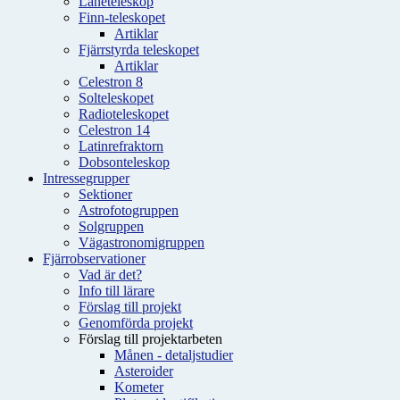
Låneteleskop
Finn-teleskopet
Artiklar
Fjärrstyrda teleskopet
Artiklar
Celestron 8
Solteleskopet
Radioteleskopet
Celestron 14
Latinrefraktorn
Dobsonteleskop
Intressegrupper
Sektioner
Astrofotogruppen
Solgruppen
Vägastronomigruppen
Fjärrobservationer
Vad är det?
Info till lärare
Förslag till projekt
Genomförda projekt
Förslag till projektarbeten
Månen - detaljstudier
Asteroider
Kometer