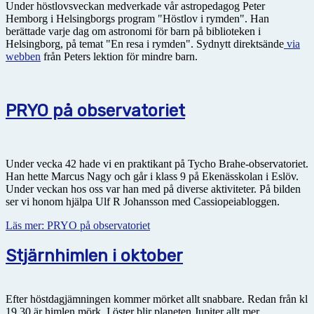
Under höstlovsveckan medverkade vår astropedagog Peter
Hemborg i Helsingborgs program "Höstlov i rymden". Han
berättade varje dag om astronomi för barn på biblioteken i
Helsingborg, på temat "En resa i rymden". Sydnytt direktsände
via
webben
från Peters lektion för mindre barn.
PRYO på observatoriet
Under vecka 42 hade vi en praktikant på Tycho Brahe-observatoriet.
Han hette Marcus Nagy och går i klass 9 på Ekenässkolan i Eslöv.
Under veckan hos oss var han med på diverse aktiviteter. På bilden
ser vi honom hjälpa Ulf R Johansson med Cassiopeiabloggen.
Läs mer: PRYO på observatoriet
Stjärnhimlen i oktober
Efter höstdagjämningen kommer mörket allt snabbare. Redan från kl
19.30 är himlen mörk. I öster blir planeten Jupiter allt mer