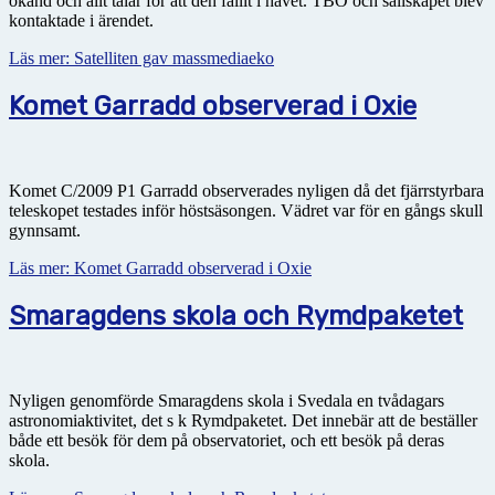
okänd och allt talar för att den fallit i havet. TBO och sällskapet blev
kontaktade i ärendet.
Läs mer: Satelliten gav massmediaeko
Komet Garradd observerad i Oxie
Komet C/2009 P1 Garradd observerades nyligen då det fjärrstyrbara
teleskopet testades inför höstsäsongen. Vädret var för en gångs skull
gynnsamt.
Läs mer: Komet Garradd observerad i Oxie
Smaragdens skola och Rymdpaketet
Nyligen genomförde Smaragdens skola i Svedala en tvådagars
astronomiaktivitet, det s k Rymdpaketet. Det innebär att de beställer
både ett besök för dem på observatoriet, och ett besök på deras
skola.