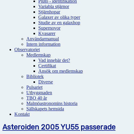
Pluto - identifikation
Variabla stjärnor
Stjärnhopar
Galaxer av olika typer
Studie av en galaxhop
Supernovor
Kvasarer
Användarmanual
Intern information
Observatoriet
Medlemskap
Vad innebär det?
Certifikat
Ansök om medlemskap
Bibliotek
Diverse
Pulsariet
Utbyggnaden
TBO 40 år
Malmöastronomins historia
Sällskapets hemsida
Kontakt
Asteroiden 2005 YU55 passerade