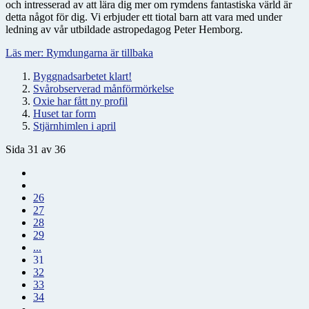
och intresserad av att lära dig mer om rymdens fantastiska värld är
detta något för dig. Vi erbjuder ett tiotal barn att vara med under
ledning av vår utbildade astropedagog Peter Hemborg.
Läs mer: Rymdungarna är tillbaka
Byggnadsarbetet klart!
Svårobserverad månförmörkelse
Oxie har fått ny profil
Huset tar form
Stjärnhimlen i april
Sida 31 av 36
26
27
28
29
...
31
32
33
34