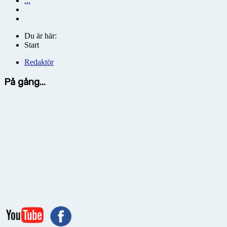
...
Du är här:
Start
Redaktör
På gång...