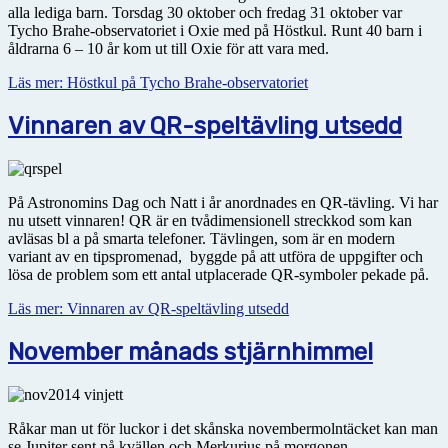
alla lediga barn. Torsdag 30 oktober och fredag 31 oktober var
Tycho Brahe-observatoriet i Oxie med på Höstkul. Runt 40 barn i
åldrarna 6 – 10 år kom ut till Oxie för att vara med.
Läs mer: Höstkul på Tycho Brahe-observatoriet
Vinnaren av QR-speltävling utsedd
På Astronomins Dag och Natt i år anordnades en QR-tävling. Vi har
nu utsett vinnaren! QR är en tvådimensionell streckkod som kan
avläsas bl a på smarta telefoner. Tävlingen, som är en modern
variant av en tipspromenad, byggde på att utföra de uppgifter och
lösa de problem som ett antal utplacerade QR-symboler pekade på.
Läs mer: Vinnaren av QR-speltävling utsedd
November månads stjärnhimmel
Råkar man ut för luckor i det skånska novembermolntäcket kan man
se Jupiter sent på kvällen och Merkurius på morgonen.