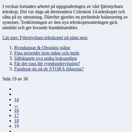
I veckan fortsattes arbetet på uppgraderingen av vårt fjärrstyrbara
teleskop. Det var dags att återmontera Celestron 14-teleskopet och
sätta på ny utrustning. Därefter gjordes en preliminär balansering av
systemet. Testkörningen av den nya teleskopmonteringen gick
utmärkt och ger lovande framtidsutsikter.
Läs mer: Fjärrstyrbara teleskopet på plats igen
Rymdungar & Obsgäng igång
Fina perseider trots måne och moln
Sällskapets nya unika boksamling
Får det vara lite rymdundervisning?
Funderar du på de STORA frågorna?
Sida 19 av 36
14
...
16
17
18
19
...