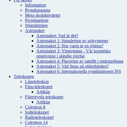
Information
Rymdungarna
Mera skolaktiviteter
Projektarbete
Stjärnhimlen
Astropaket
Astropaket: Vad är det?
Astropaket 1: Simulering av solsystemet
Astropaket 2: Hur varm är en stjärna?
Astropaket 3: Vintergatan - Vår kosmiska
omgivning i ständig rörelse
Astropaket 4: Placering av satellit i omloppsbana
Astropaket 5: Vad finns på stjärnhimlen?
Astropaket 6: Internationella rymdstationen ISS
Teleskopen
Låneteleskop
Finn-teleskopet
Artiklar
Fjärrstyrda teleskopet
Artiklar
Celestron 8
Solteleskopet
Radioteleskopet
Celestron 14