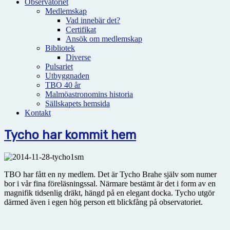
Observatoriet
Medlemskap
Vad innebär det?
Certifikat
Ansök om medlemskap
Bibliotek
Diverse
Pulsariet
Utbyggnaden
TBO 40 år
Malmöastronomins historia
Sällskapets hemsida
Kontakt
Tycho har kommit hem
TBO har fått en ny medlem. Det är Tycho Brahe själv som numer
bor i vår fina föreläsningssal. Närmare bestämt är det i form av en
magnifik tidsenlig dräkt, hängd på en elegant docka. Tycho utgör
därmed även i egen hög person ett blickfång på observatoriet.