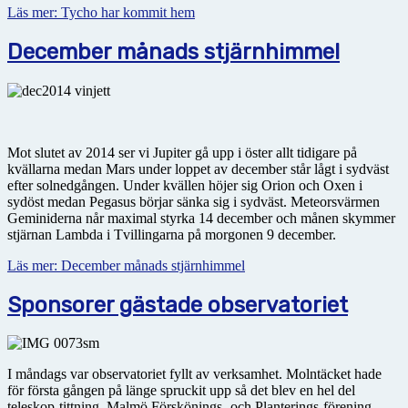
Läs mer: Tycho har kommit hem
December månads stjärnhimmel
Mot slutet av 2014 ser vi Jupiter gå upp i öster allt tidigare på
kvällarna medan Mars under loppet av december står lågt i sydväst
efter solnedgången. Under kvällen höjer sig Orion och Oxen i
sydöst medan Pegasus börjar sänka sig i sydväst. Meteorsvärmen
Geminiderna når maximal styrka 14 december och månen skymmer
stjärnan Lambda i Tvillingarna på morgonen 9 december.
Läs mer: December månads stjärnhimmel
Sponsorer gästade observatoriet
I måndags var observatoriet fyllt av verksamhet. Molntäcket hade
för första gången på länge spruckit upp så det blev en hel del
teleskop-tittning. Malmö Förskönings- och Planterings-förening