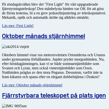
På söndagskvällen blev det "First Light" för vårt uppgraderade
fjärrstyrningsteleskop! Den månbelysta himlen var OK för att göra
de första testerna, bl a en grov polaxelinjustering av teleskopstativet.
Mekanik, optik och automatik skötte sig alldeles utmärkt.
Läs mer: First Light!
Oktober månads stjärnhimmel
Oktobers himmel visar oss meteorsvärmen Orioniderna och Uranus
under gynnsamma förhållanden. Jupiter pryder morgonhimlen. Nu,
efter höstdagjämningen, kan vi se både sommarstjärnbilder som
Svanen och Lyran, men också vinterstjärnbilder som Oxen.
Natthimlen präglas av den stora Pegasus. Dessutom, varför inte ta
fram kikaren och spana efter en elegant dubbelstjärna i Draken?
Läs mer: Oktober månads stjärnhimmel
Fjärrstyrbara teleskopet på plats igen