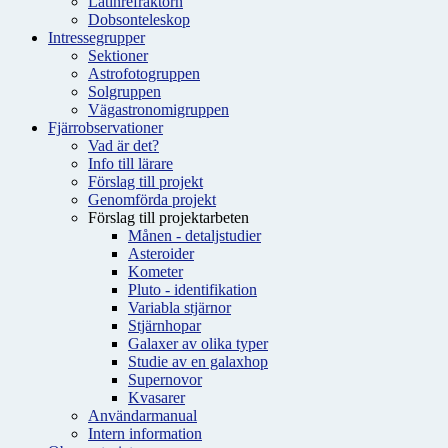
Latinrefraktorn
Dobsonteleskop
Intressegrupper
Sektioner
Astrofotogruppen
Solgruppen
Vägastronomigruppen
Fjärrobservationer
Vad är det?
Info till lärare
Förslag till projekt
Genomförda projekt
Förslag till projektarbeten
Månen - detaljstudier
Asteroider
Kometer
Pluto - identifikation
Variabla stjärnor
Stjärnhopar
Galaxer av olika typer
Studie av en galaxhop
Supernovor
Kvasarer
Användarmanual
Intern information