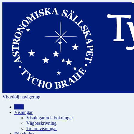
Visa/dölj navigering
Hem
Visningar
Visningar och bokningar
Vägbeskrivning
Tidare visningar
För skolor