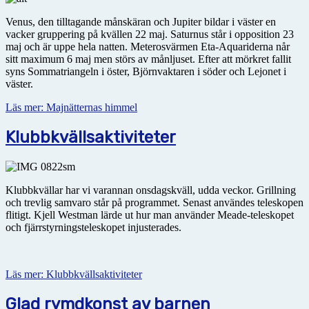
Venus, den tilltagande månskäran och Jupiter bildar i väster en
vacker gruppering på kvällen 22 maj. Saturnus står i opposition 23
maj och är uppe hela natten. Meterosvärmen Eta-Aquariderna når
sitt maximum 6 maj men störs av månljuset. Efter att mörkret fallit
syns Sommatriangeln i öster, Björnvaktaren i söder och Lejonet i
väster.
Läs mer: Majnätternas himmel
Klubbkvällsaktiviteter
Klubbkvällar har vi varannan onsdagskväll, udda veckor. Grillning
och trevlig samvaro står på programmet. Senast användes teleskopen
flitigt. Kjell Westman lärde ut hur man använder Meade-teleskopet
och fjärrstyrningsteleskopet injusterades.
Läs mer: Klubbkvällsaktiviteter
Glad rymdkonst av barnen