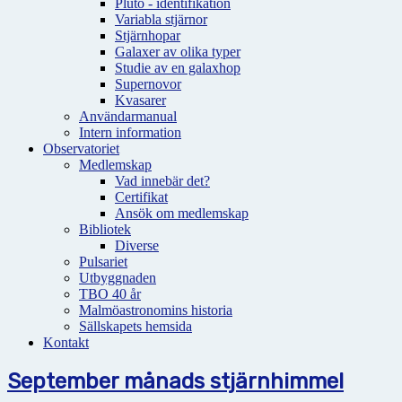
Pluto - identifikation
Variabla stjärnor
Stjärnhopar
Galaxer av olika typer
Studie av en galaxhop
Supernovor
Kvasarer
Användarmanual
Intern information
Observatoriet
Medlemskap
Vad innebär det?
Certifikat
Ansök om medlemskap
Bibliotek
Diverse
Pulsariet
Utbyggnaden
TBO 40 år
Malmöastronomins historia
Sällskapets hemsida
Kontakt
September månads stjärnhimmel