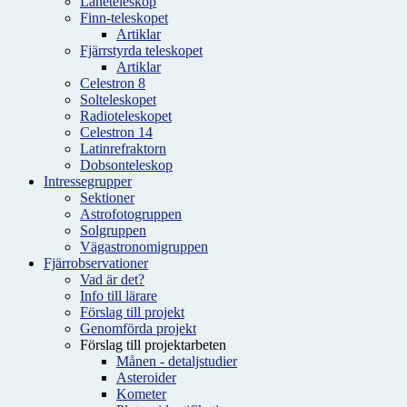
Låneteleskop
Finn-teleskopet
Artiklar
Fjärrstyrda teleskopet
Artiklar
Celestron 8
Solteleskopet
Radioteleskopet
Celestron 14
Latinrefraktorn
Dobsonteleskop
Intressegrupper
Sektioner
Astrofotogruppen
Solgruppen
Vägastronomigruppen
Fjärrobservationer
Vad är det?
Info till lärare
Förslag till projekt
Genomförda projekt
Förslag till projektarbeten
Månen - detaljstudier
Asteroider
Kometer