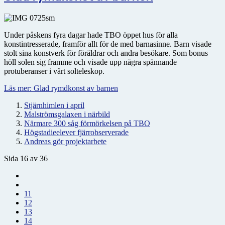
Under påskens fyra dagar hade TBO öppet hus för alla
konstintresserade, framför allt för de med barnasinne. Barn visade
stolt sina konstverk för föräldrar och andra besökare. Som bonus
höll solen sig framme och visade upp några spännande
protuberanser i vårt solteleskop.
Läs mer: Glad rymdkonst av barnen
Stjärnhimlen i april
Malströmsgalaxen i närbild
Närmare 300 såg förmörkelsen på TBO
Högstadieelever fjärrobserverade
Andreas gör projektarbete
Sida 16 av 36
11
12
13
14