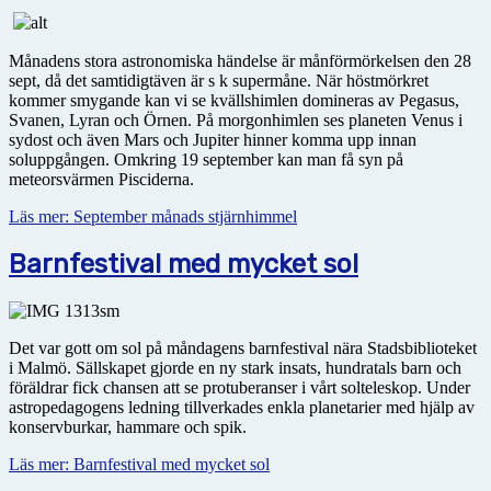
Månadens stora astronomiska händelse är månförmörkelsen den 28
sept, då det samtidigtäven är s k supermåne. När höstmörkret
kommer smygande kan vi se kvällshimlen domineras av Pegasus,
Svanen, Lyran och Örnen. På morgonhimlen ses planeten Venus i
sydost och även Mars och Jupiter hinner komma upp innan
soluppgången. Omkring 19 september kan man få syn på
meteorsvärmen Pisciderna.
Läs mer: September månads stjärnhimmel
Barnfestival med mycket sol
Det var gott om sol på måndagens barnfestival nära Stadsbiblioteket
i Malmö. Sällskapet gjorde en ny stark insats, hundratals barn och
föräldrar fick chansen att se protuberanser i vårt solteleskop. Under
astropedagogens ledning tillverkades enkla planetarier med hjälp av
konservburkar, hammare och spik.
Läs mer: Barnfestival med mycket sol