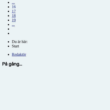
...
16
17
18
19
...
Du är här:
Start
Redaktör
På gång...