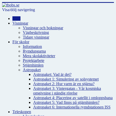
Visa/dölj navigering
Hem
Visningar
Visningar och bokningar
Vägbeskrivning
Tidare visningar
För skolor
Information
Rymdungarna
Mera skolaktiviteter
Projektarbete
Stjärnhimlen
Astropaket
Astropaket: Vad är det?
Astropaket 1: Simulering av solsystemet
Astropaket 2: Hur varm är en stjärna?
Astropaket 3: Vintergatan - Vår kosmiska
omgivning i ständig rörelse
Astropaket 4: Placering av satellit i omloppsbana
Astropaket 5: Vad finns på stjärnhimlen?
Astropaket 6: Internationella rymdstationen ISS
Teleskopen