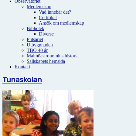
Observatoriet
Medlemskap
Vad innebär det?
Certifikat
Ansök om medlemskap
Bibliotek
Diverse
Pulsariet
Utbyggnaden
TBO 40 år
Malmöastronomins historia
Sällskapets hemsida
Kontakt
Tunaskolan