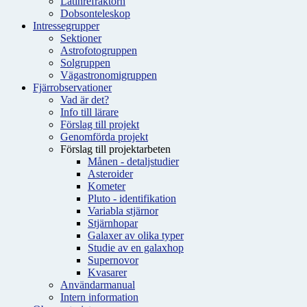
Latinrefraktorn
Dobsonteleskop
Intressegrupper
Sektioner
Astrofotogruppen
Solgruppen
Vägastronomigruppen
Fjärrobservationer
Vad är det?
Info till lärare
Förslag till projekt
Genomförda projekt
Förslag till projektarbeten
Månen - detaljstudier
Asteroider
Kometer
Pluto - identifikation
Variabla stjärnor
Stjärnhopar
Galaxer av olika typer
Studie av en galaxhop
Supernovor
Kvasarer
Användarmanual
Intern information