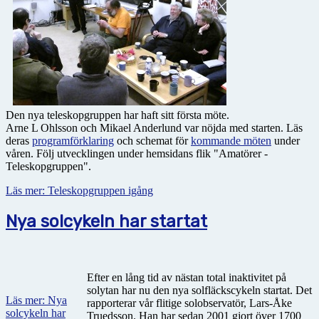
Den nya teleskopgruppen har haft sitt första möte.
Arne L Ohlsson och Mikael Anderlund var nöjda med starten. Läs
deras
programförklaring
och schemat för
kommande möten
under
våren. Följ utvecklingen under hemsidans flik "Amatörer -
Teleskopgruppen".
Läs mer: Teleskopgruppen igång
Nya solcykeln har startat
Efter en lång tid av nästan total inaktivitet på
solytan har nu den nya solfläckscykeln startat. Det
Läs mer: Nya
rapporterar vår flitige solobservatör, Lars-Åke
solcykeln har
Truedsson. Han har sedan 2001 gjort över 1700