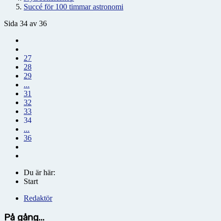
Succé för 100 timmar astronomi
Sida 34 av 36
27
28
29
...
31
32
33
34
...
36
Du är här:
Start
Redaktör
På gång...