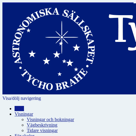
Visa/dölj navigering
Hem
Visningar
Visningar och bokningar
Vägbeskrivning
Tidare visningar
För skolor