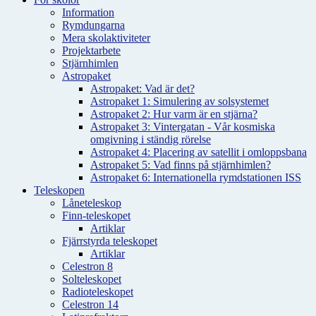
Information
Rymdungarna
Mera skolaktiviteter
Projektarbete
Stjärnhimlen
Astropaket
Astropaket: Vad är det?
Astropaket 1: Simulering av solsystemet
Astropaket 2: Hur varm är en stjärna?
Astropaket 3: Vintergatan - Vår kosmiska
omgivning i ständig rörelse
Astropaket 4: Placering av satellit i omloppsbana
Astropaket 5: Vad finns på stjärnhimlen?
Astropaket 6: Internationella rymdstationen ISS
Teleskopen
Låneteleskop
Finn-teleskopet
Artiklar
Fjärrstyrda teleskopet
Artiklar
Celestron 8
Solteleskopet
Radioteleskopet
Celestron 14