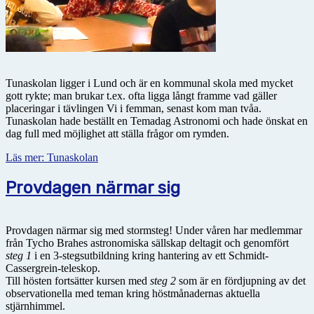
Tunaskolan ligger i Lund och är en kommunal skola med mycket
gott rykte; man brukar t.ex. ofta ligga långt framme vad gäller
placeringar i tävlingen Vi i femman, senast kom man tvåa.
Tunaskolan hade beställt en Temadag Astronomi och hade önskat en
dag full med möjlighet att ställa frågor om rymden.
Läs mer: Tunaskolan
Provdagen närmar sig
Provdagen närmar sig med stormsteg! Under våren har medlemmar
från Tycho Brahes astronomiska sällskap deltagit och genomfört
steg 1
i en 3-stegsutbildning kring hantering av ett Schmidt-
Cassergrein-teleskop.
Till hösten fortsätter kursen med
steg 2
som är en fördjupning av det
observationella med teman kring höstmånadernas aktuella
stjärnhimmel.