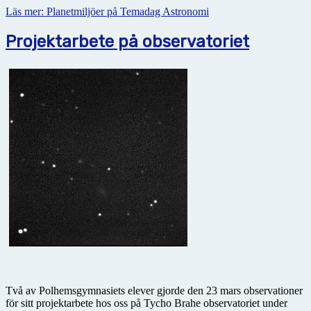
Läs mer: Planetmiljöer på Temadag Astronomi
Projektarbete på observatoriet
Två av Polhemsgymnasiets elever gjorde den 23 mars observationer
för sitt projektarbete hos oss på Tycho Brahe observatoriet under