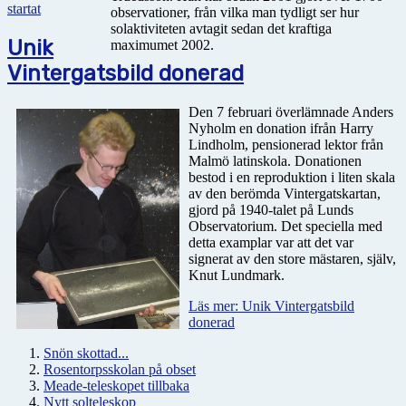
startat
observationer, från vilka man tydligt ser hur
solaktiviteten avtagit sedan det kraftiga
Unik
maximumet 2002.
Vintergatsbild donerad
Den 7 februari överlämnade Anders
Nyholm en donation ifrån Harry
Lindholm, pensionerad lektor från
Malmö latinskola. Donationen
bestod i en reproduktion i liten skala
av den berömda Vintergatskartan,
gjord på 1940-talet på Lunds
Observatorium. Det speciella med
detta examplar var att det var
signerat av den store mästaren, själv,
Knut Lundmark.
Läs mer: Unik Vintergatsbild
donerad
Snön skottad...
Rosentorpsskolan på obset
Meade-teleskopet tillbaka
Nytt solteleskop