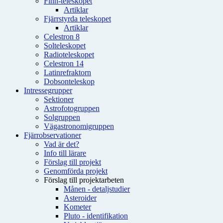
Finn-teleskopet
Artiklar
Fjärrstyrda teleskopet
Artiklar
Celestron 8
Solteleskopet
Radioteleskopet
Celestron 14
Latinrefraktorn
Dobsonteleskop
Intressegrupper
Sektioner
Astrofotogruppen
Solgruppen
Vägastronomigruppen
Fjärrobservationer
Vad är det?
Info till lärare
Förslag till projekt
Genomförda projekt
Förslag till projektarbeten
Månen - detaljstudier
Asteroider
Kometer
Pluto - identifikation