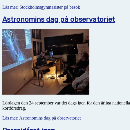
Läs mer: Stockholmsgymnasister på besök
Astronomins dag på observatoriet
Lördagen den 24 september var det dags igen för den årliga nationell
kortföredrag.
Läs mer: Astronomins dag på observatoriet