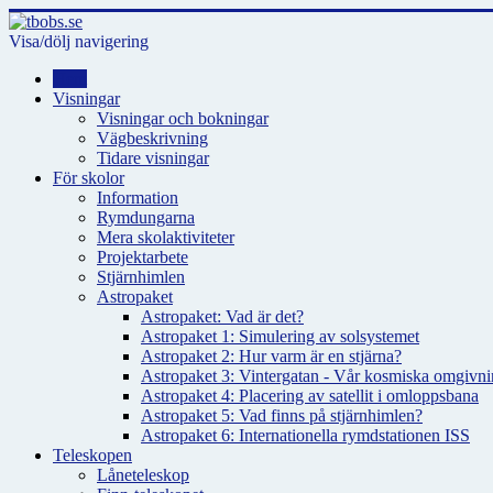
Visa/dölj navigering
Hem
Visningar
Visningar och bokningar
Vägbeskrivning
Tidare visningar
För skolor
Information
Rymdungarna
Mera skolaktiviteter
Projektarbete
Stjärnhimlen
Astropaket
Astropaket: Vad är det?
Astropaket 1: Simulering av solsystemet
Astropaket 2: Hur varm är en stjärna?
Astropaket 3: Vintergatan - Vår kosmiska omgivnin
Astropaket 4: Placering av satellit i omloppsbana
Astropaket 5: Vad finns på stjärnhimlen?
Astropaket 6: Internationella rymdstationen ISS
Teleskopen
Låneteleskop