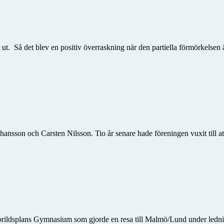
a ut. Så det blev en positiv över­raskning när den partiella förmörkels
on och Carsten Nilsson. Tio år senare hade föreningen vuxit till att 
horildsplans Gymnasium som gjorde en resa till Malmö/Lund under ledni