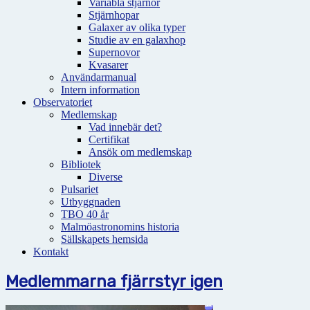
Variabla stjärnor
Stjärnhopar
Galaxer av olika typer
Studie av en galaxhop
Supernovor
Kvasarer
Användarmanual
Intern information
Observatoriet
Medlemskap
Vad innebär det?
Certifikat
Ansök om medlemskap
Bibliotek
Diverse
Pulsariet
Utbyggnaden
TBO 40 år
Malmöastronomins historia
Sällskapets hemsida
Kontakt
Medlemmarna fjärrstyr igen