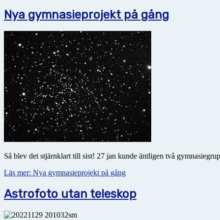
Nya gymnasieprojekt på gång
Så blev det stjärnklart till sist! 27 jan kunde äntligen två gymnasiegr
Läs mer: Nya gymnasieprojekt på gång
Astrofoto utan teleskop