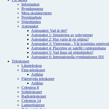
Information
Rymdungarna
Mera skolaktiviteter
Projektarbete
Stjärnhimlen
Astropaket
Astropaket: Vad är det?
Astropaket 1: Simulering av solsystemet
Astropaket 2: Hur varm är en stjärna?
Astropaket 3: Vintergatan - Vår kosmiska omgivnin
Astropaket 4: Placering av satellit i omloppsbana
Astropaket 5: Vad finns på stjärnhimlen?
Astropaket 6: Internationella rymdstationen ISS
Teleskopen
Låneteleskop
Finn-teleskopet
Artiklar
Fjärrstyrda teleskopet
Artiklar
Celestron 8
Solteleskopet
Radioteleskopet
Celestron 14
Latinrefraktorn