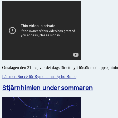
Onsdagen den 21 maj var det dags för ett nytt försök med uppskjutn
Läs mer: Succé för Rymdhamn Tycho Brahe
Stjärnhimlen under sommaren