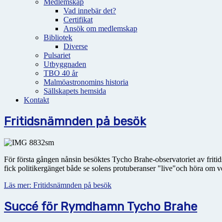
Medlemskap
Vad innebär det?
Certifikat
Ansök om medlemskap
Bibliotek
Diverse
Pulsariet
Utbyggnaden
TBO 40 år
Malmöastronomins historia
Sällskapets hemsida
Kontakt
Fritidsnämnden på besök
För första gången nånsin besöktes Tycho Brahe-observatoriet av friti
fick politikergänget både se solens protuberanser "live"och höra om 
Läs mer: Fritidsnämnden på besök
Succé för Rymdhamn Tycho Brahe