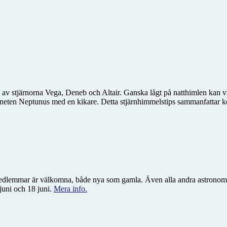
 stjärnorna Vega, Deneb och Altair. Ganska lågt på natthimlen kan vi 
ten Neptunus med en kikare. Detta stjärnhimmelstips sammanfattar kort
a medlemmar är välkomna, både nya som gamla. Även alla andra astronom
juni och 18 juni.
Mera info.