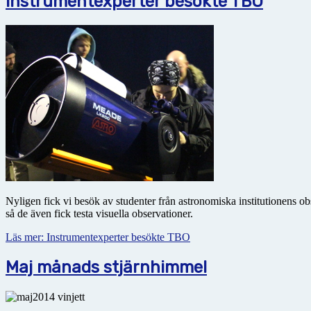
Instrumentexperter besökte TBO
Nyligen fick vi besök av studenter från astronomiska institutionens 
så de även fick testa visuella observationer.
Läs mer: Instrumentexperter besökte TBO
Maj månads stjärnhimmel