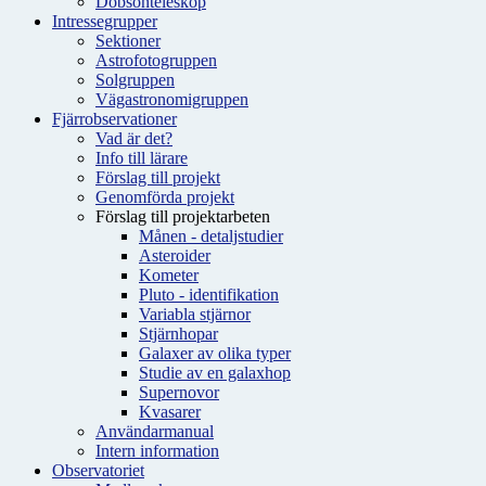
Dobsonteleskop
Intressegrupper
Sektioner
Astrofotogruppen
Solgruppen
Vägastronomigruppen
Fjärrobservationer
Vad är det?
Info till lärare
Förslag till projekt
Genomförda projekt
Förslag till projektarbeten
Månen - detaljstudier
Asteroider
Kometer
Pluto - identifikation
Variabla stjärnor
Stjärnhopar
Galaxer av olika typer
Studie av en galaxhop
Supernovor
Kvasarer
Användarmanual
Intern information
Observatoriet