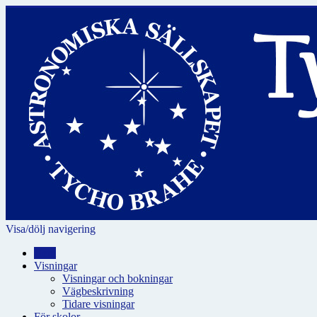
Visa/dölj navigering
Hem
Visningar
Visningar och bokningar
Vägbeskrivning
Tidare visningar
För skolor