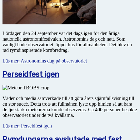
Lördagen den 24 september var det dags igen för den årliga
nationella astronomifestivalen, Astronomins dag och natt. Som
vanligt hade observatoriet öppet hus för allmänheten. Det blev en
rad rymdinspirerade kortföredrag.
Läs mer: Astronomins dag på observatoriet
Perseidfest igen
Väder och media samverkade till att göra årets stjärnfallsvisning till
en stor succé. Detta trots att fullmånen lyste upp himlen så att bara
de ljusstarka meteorerna kunde observeras. Ca 400 personer besökte
observatoriet under de två kvällarna.
Läs mer: Perseidfest igen
Rymdungarna avslutade med fest