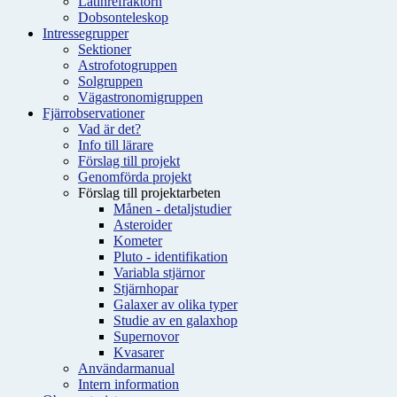
Latinrefraktorn
Dobsonteleskop
Intressegrupper
Sektioner
Astrofotogruppen
Solgruppen
Vägastronomigruppen
Fjärrobservationer
Vad är det?
Info till lärare
Förslag till projekt
Genomförda projekt
Förslag till projektarbeten
Månen - detaljstudier
Asteroider
Kometer
Pluto - identifikation
Variabla stjärnor
Stjärnhopar
Galaxer av olika typer
Studie av en galaxhop
Supernovor
Kvasarer
Användarmanual
Intern information