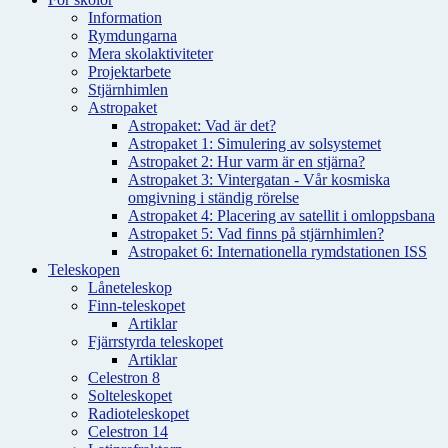
Information
Rymdungarna
Mera skolaktiviteter
Projektarbete
Stjärnhimlen
Astropaket
Astropaket: Vad är det?
Astropaket 1: Simulering av solsystemet
Astropaket 2: Hur varm är en stjärna?
Astropaket 3: Vintergatan - Vår kosmiska
omgivning i ständig rörelse
Astropaket 4: Placering av satellit i omloppsbana
Astropaket 5: Vad finns på stjärnhimlen?
Astropaket 6: Internationella rymdstationen ISS
Teleskopen
Låneteleskop
Finn-teleskopet
Artiklar
Fjärrstyrda teleskopet
Artiklar
Celestron 8
Solteleskopet
Radioteleskopet
Celestron 14