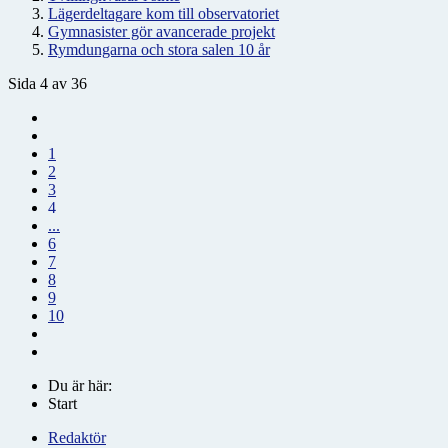
Lägerdeltagare kom till observatoriet
Gymnasister gör avancerade projekt
Rymdungarna och stora salen 10 år
Sida 4 av 36
1
2
3
4
...
6
7
8
9
10
Du är här:
Start
Redaktör