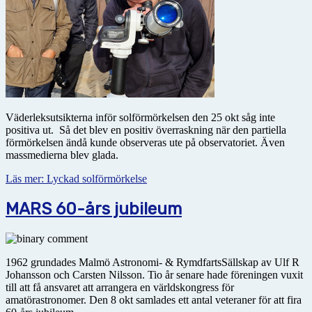
Väderleksutsikterna inför solförmörkelsen den 25 okt såg inte
positiva ut. Så det blev en positiv över­raskning när den partiella
förmörkelsen ändå kunde observeras ute på observatoriet. Även
massmedierna blev glada.
Läs mer: Lyckad solförmörkelse
MARS 60-års jubileum
1962 grundades Malmö Astronomi- & RymdfartsSällskap av Ulf R
Johansson och Carsten Nilsson. Tio år senare hade föreningen vuxit
till att få ansvaret att arrangera en världskongress för
amatörastronomer. Den 8 okt samlades ett antal veteraner för att fira