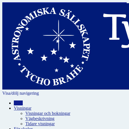
Visa/dölj navigering
Hem
Visningar
Visningar och bokningar
Vägbeskrivning
Tidare visningar
För skolor