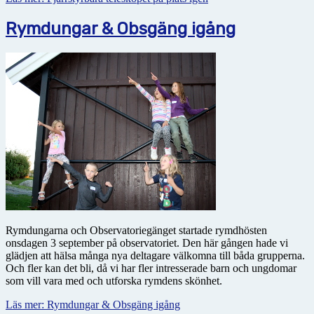
Rymdungar & Obsgäng igång
Rymdungarna och Observatoriegänget startade rymdhösten
onsdagen 3 september på observatoriet. Den här gången hade vi
glädjen att hälsa många nya deltagare välkomna till båda grupperna.
Och fler kan det bli, då vi har fler intresserade barn och ungdomar
som vill vara med och utforska rymdens skönhet.
Läs mer: Rymdungar & Obsgäng igång