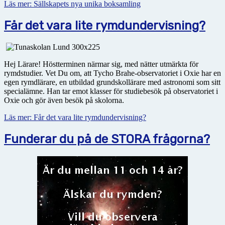
Läs mer: Sällskapets nya unika boksamling
Får det vara lite rymdundervisning?
Hej Lärare! Höstterminen närmar sig, med nätter utmärkta för
rymdstudier. Vet Du om, att Tycho Brahe-observatoriet i Oxie har en
egen rymdlärare, en utbildad grundskollärare med astronomi som sitt
specialämne. Han tar emot klasser för studiebesök på observatoriet i
Oxie och gör även besök på skolorna.
Läs mer: Får det vara lite rymdundervisning?
Funderar du på de STORA frågorna?