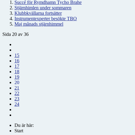
Succé för Rymdhamn Tycho Brahe
Stjärnhimlen under sommaren
Klubbkvällarna fortsätter
Instrumentexperter besökte TBO
Maj månads stjärnhimmel
Sida 20 av 36
15
16
17
18
19
20
21
22
23
24
Du är här:
Start