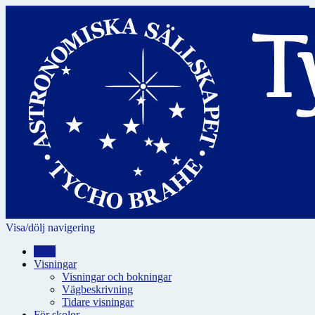
Visa/dölj navigering
Hem
Visningar
Visningar och bokningar
Vägbeskrivning
Tidare visningar
För skolor