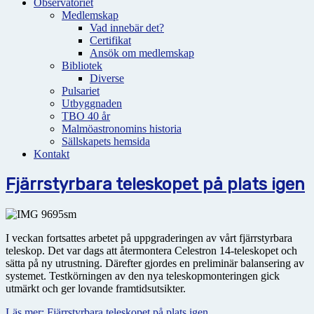
Observatoriet
Medlemskap
Vad innebär det?
Certifikat
Ansök om medlemskap
Bibliotek
Diverse
Pulsariet
Utbyggnaden
TBO 40 år
Malmöastronomins historia
Sällskapets hemsida
Kontakt
Fjärrstyrbara teleskopet på plats igen
I veckan fortsattes arbetet på uppgraderingen av vårt fjärrstyrbara
teleskop. Det var dags att återmontera Celestron 14-teleskopet och
sätta på ny utrustning. Därefter gjordes en preliminär balansering av
systemet. Testkörningen av den nya teleskopmonteringen gick
utmärkt och ger lovande framtidsutsikter.
Läs mer: Fjärrstyrbara teleskopet på plats igen