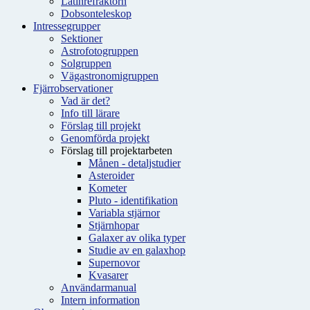
Latinrefraktorn
Dobsonteleskop
Intressegrupper
Sektioner
Astrofotogruppen
Solgruppen
Vägastronomigruppen
Fjärrobservationer
Vad är det?
Info till lärare
Förslag till projekt
Genomförda projekt
Förslag till projektarbeten
Månen - detaljstudier
Asteroider
Kometer
Pluto - identifikation
Variabla stjärnor
Stjärnhopar
Galaxer av olika typer
Studie av en galaxhop
Supernovor
Kvasarer
Användarmanual
Intern information