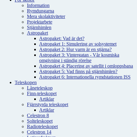
Information
Rymdungarna
Mera skolaktiviteter
Projektarbete
Stjärnhimlen
Astropaket
Astropaket: Vad är det?
Astropaket 1: Simulering av solsystemet
Astropaket 2: Hur varm är en stjärna?
Astropaket 3: Vintergatan - Vår kosmiska
omgivning i ständig rörelse
Astropaket 4: Placering av satellit i omloppsbana
Astropaket 5: Vad finns på stjärnhimlen?
Astropaket 6: Internationella rymdstationen ISS
Teleskopen
Låneteleskop
Finn-teleskopet
Artiklar
Fjärrstyrda teleskopet
Artiklar
Celestron 8
Solteleskopet
Radioteleskopet
Celestron 14