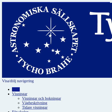
Visa/dölj navigering
Hem
Visningar
Visningar och bokningar
Vägbeskrivning
Tidare visningar
För skolor