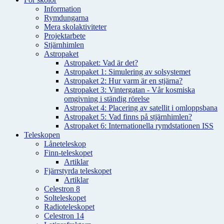
Information
Rymdungarna
Mera skolaktiviteter
Projektarbete
Stjärnhimlen
Astropaket
Astropaket: Vad är det?
Astropaket 1: Simulering av solsystemet
Astropaket 2: Hur varm är en stjärna?
Astropaket 3: Vintergatan - Vår kosmiska
omgivning i ständig rörelse
Astropaket 4: Placering av satellit i omloppsbana
Astropaket 5: Vad finns på stjärnhimlen?
Astropaket 6: Internationella rymdstationen ISS
Teleskopen
Låneteleskop
Finn-teleskopet
Artiklar
Fjärrstyrda teleskopet
Artiklar
Celestron 8
Solteleskopet
Radioteleskopet
Celestron 14