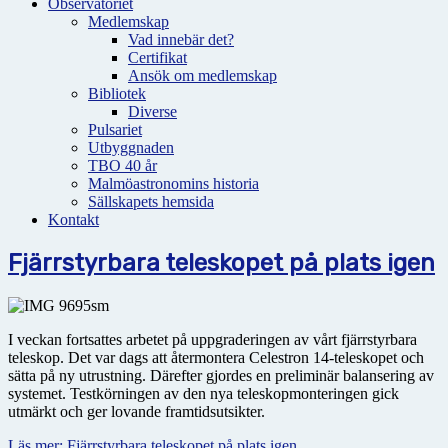
Observatoriet
Medlemskap
Vad innebär det?
Certifikat
Ansök om medlemskap
Bibliotek
Diverse
Pulsariet
Utbyggnaden
TBO 40 år
Malmöastronomins historia
Sällskapets hemsida
Kontakt
Fjärrstyrbara teleskopet på plats igen
I veckan fortsattes arbetet på uppgraderingen av vårt fjärrstyrbara
teleskop. Det var dags att återmontera Celestron 14-teleskopet och
sätta på ny utrustning. Därefter gjordes en preliminär balansering av
systemet. Testkörningen av den nya teleskopmonteringen gick
utmärkt och ger lovande framtidsutsikter.
Läs mer: Fjärrstyrbara teleskopet på plats igen