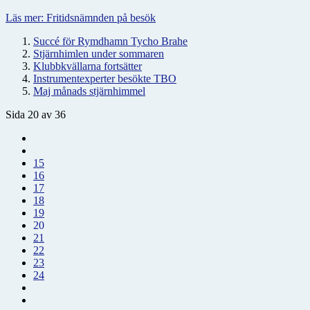
Läs mer: Fritidsnämnden på besök
Succé för Rymdhamn Tycho Brahe
Stjärnhimlen under sommaren
Klubbkvällarna fortsätter
Instrumentexperter besökte TBO
Maj månads stjärnhimmel
Sida 20 av 36
15
16
17
18
19
20
21
22
23
24