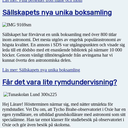
Läs mer: Fina perseider trots måne och moln
Sällskapets nya unika boksamling
Sällskapet har förvärvat en unik boksamling med över 800 titlar
inom astronomi. Det mesta utgörs av engelsk populärastronomi av
högsta kvalitet. En annons i SDS var utgångspunkten och visade sig
leda till ett dödsbo med ett enastående bibliotek på närmare 10 000
böcker. Genom vänligt tillmötesgående från arvingarna har vi
kunnat överta den astronomiska delen.
Läs mer: Sällskapets nya unika boksamling
Får det vara lite rymdundervisning?
Hej Lärare! Höstterminen närmar sig, med nätter utmärkta för
rymdstudier. Vet Du om, att Tycho Brahe-observatoriet i Oxie har en
egen rymdlärare, en utbildad grundskollärare med astronomi som sitt
specialämne. Han tar emot klasser för studiebesök på observatoriet i
Oxie och gör även besök på skolorna.