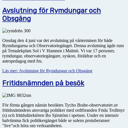
Avslutning för Rymdungar och
Obsgäng
Onsdag den 4 juni var det avslutning på vårterminen för både
Rymdungarna och Observatoriegänget. Denna avslutning ägde rum
på Temalekplats Sol i V Hamnen i Malmö. Vi var 17 personer,
rymdungar, observatoriegängare, syskon, föräldrar och en
astropedagog med fru.
Läs mer: Avslutning för Rymdungar och Obsgäng
Fritidsnämnden på besök
För första gången nånsin besöktes Tycho Brahe-observatoriet av
fritidsnämndens ansvariga politiker med ordföranden Frida Trollmyr
(s) och fritidsdirektören Bo Sjöström i spetsen. Under en intensiv
halvtimma fick politikergänget både se solens protuberanser
"live"och höra om verksamheten.