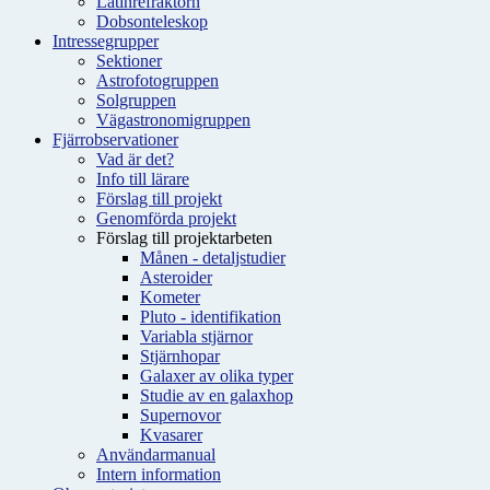
Latinrefraktorn
Dobsonteleskop
Intressegrupper
Sektioner
Astrofotogruppen
Solgruppen
Vägastronomigruppen
Fjärrobservationer
Vad är det?
Info till lärare
Förslag till projekt
Genomförda projekt
Förslag till projektarbeten
Månen - detaljstudier
Asteroider
Kometer
Pluto - identifikation
Variabla stjärnor
Stjärnhopar
Galaxer av olika typer
Studie av en galaxhop
Supernovor
Kvasarer
Användarmanual
Intern information