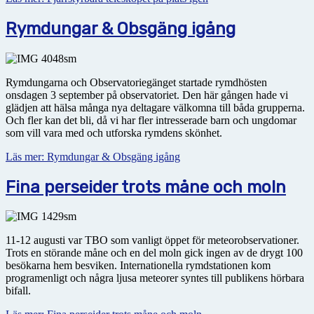
Rymdungar & Obsgäng igång
Rymdungarna och Observatoriegänget startade rymdhösten
onsdagen 3 september på observatoriet. Den här gången hade vi
glädjen att hälsa många nya deltagare välkomna till båda grupperna.
Och fler kan det bli, då vi har fler intresserade barn och ungdomar
som vill vara med och utforska rymdens skönhet.
Läs mer: Rymdungar & Obsgäng igång
Fina perseider trots måne och moln
11-12 augusti var TBO som vanligt öppet för meteorobservationer.
Trots en störande måne och en del moln gick ingen av de drygt 100
besökarna hem besviken. Internationella rymdstationen kom
programenligt och några ljusa meteorer syntes till publikens hörbara
bifall.